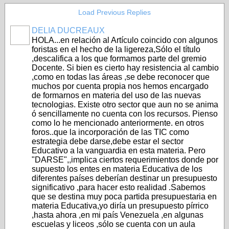
Load Previous Replies
DELIA DUCREAUX
HOLA...en relación al Artículo coincido con algunos
foristas en el hecho de la ligereza,Sólo el título
,descalifica a los que formamos parte del gremio
Docente. Si bien es cierto hay resistencia al cambio
,como en todas las áreas ,se debe reconocer que
muchos por cuenta propia nos hemos encargado
de formarnos en materia del uso de las nuevas
tecnologias. Existe otro sector que aun no se anima
ó sencillamente no cuenta con los recursos. Pienso
como lo he mencionado anteriormente. en otros
foros..que la incorporación de las TIC como
estrategia debe darse,debe estar el sector
Educativo a la vanguardia en esta materia. Pero
"DARSE",,implica ciertos requerimientos donde por
supuesto los entes en materia Educativa de los
diferentes países deberían destinar un presupuesto
significativo ,para hacer esto realidad .Sabemos
que se destina muy poca partida presupuestaria en
materia Educativa,yo diría un presupuesto pírrico
,hasta ahora ,en mi país Venezuela ,en algunas
escuelas y liceos ,sólo se cuenta con un aula