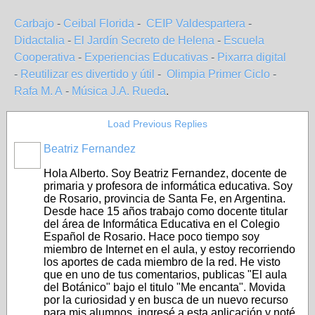
Carbajo
-
Ceibal Florida
-
CEIP Valdespartera
-
Didactalia
-
El Jardín Secreto de Helena
-
Escuela
Cooperativa
-
Experiencias Educativas
-
Pixarra digital
-
Reutilizar es divertido y útil
-
Olimpia Primer Ciclo
-
Rafa M. A
-
Música J.A. Rueda
.
Load Previous Replies
Beatriz Fernandez
Hola Alberto. Soy Beatriz Fernandez, docente de
primaria y profesora de informática educativa. Soy
de Rosario, provincia de Santa Fe, en Argentina.
Desde hace 15 años trabajo como docente titular
del área de Informática Educativa en el Colegio
Español de Rosario. Hace poco tiempo soy
miembro de Internet en el aula, y estoy recorriendo
los aportes de cada miembro de la red. He visto
que en uno de tus comentarios, publicas "El aula
del Botánico" bajo el titulo "Me encanta". Movida
por la curiosidad y en busca de un nuevo recurso
para mis alumnos, ingresé a esta aplicación y noté