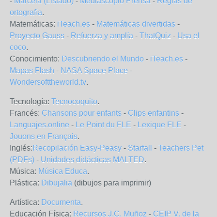
-
Marcela (Listado)
-
Mediascopio Prensa
-
Reglas de
ortografía
.
Matemáticas:
iTeach.es
-
Matemáticas divertidas
-
Proyecto Gauss
-
Refuerza y amplía
-
ThatQuiz
-
Usa el
coco
.
Conocimiento:
Descubriendo el Mundo
-
iTeach.es
-
Mapas Flash
-
NASA Space Place
-
Wondersofttheworld.tv
.
Tecnología:
Tecnocoquito
.
Francés:
Chansons pour enfants
-
Clips enfantins
-
Languajes.online
-
Le Point du FLE
-
Lexique FLE
-
Jouons en Français
.
Inglés:
Recopilación Easy-Peasy
-
Starfall
-
Teachers Pet
(PDFs)
-
Unidades didácticas MALTED
.
Música:
Música Educa
.
Plástica:
Dibujalia
(dibujos para imprimir)
Artística:
Documenta
.
Educación Física:
Recursos J.C. Muñoz
-
CEIP V. de la