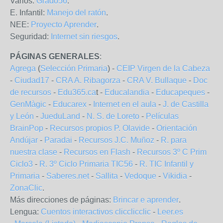
Varios:
Grado56
.
E. Infantil:
Manejo del ratón
.
NEE:
Proyecto Aprender
.
Seguridad:
Internet sin riesgos
.
PÁGINAS GENERALES
:
Agrega
(
Selección Primaria
) -
CEIP Virgen de la Cabeza
-
Ciudad17
-
CRA A. Ribagorza
-
CRA V. Bullaque
-
Doc
de recursos
-
Edu365.ca
t -
Educalandia
-
Educapeques
-
GenMàgic
-
Educarex
-
Internet en el aula
-
J. de Castilla
y León
-
JueduLand
-
N. S. de Loreto
-
Películas
BrainPop
-
Recursos propios P. Olavide
-
Orientación
Andújar
-
Paradai
-
Recursos J.C. Muñoz
-
R. para
nuestra clase
-
Recursos en Flash
-
Recursos 3º C Prim
Ciclo3
-
R. 3º Ciclo Primaria TIC56
-
R. TIC Infantil y
Primaria
-
Saberes.net
-
Sallita
-
Vedoque
-
Vikidia
-
ZonaClic
.
Más direcciones de páginas:
Brincar e aprender
.
Lengua:
Cuentos interactivos clicclicclic
-
Leer.es