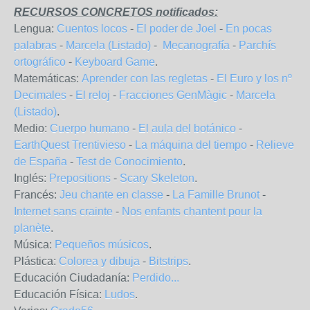
RECURSOS CONCRETOS notificados:
Lengua:
Cuentos locos
-
El poder de Joel
-
En pocas
palabras
-
Marcela (Listado)
-
Mecanografía
-
Parchís
ortográfico
-
Keyboard Game
.
Matemáticas:
Aprender con las regletas
-
El Euro y los nº
Decimales
-
El reloj
-
Fracciones GenMàgic
-
Marcela
(Listado)
.
Medio:
Cuerpo humano
-
El aula del botánico
-
EarthQuest Trentivieso
-
La máquina del tiempo
-
Relieve
de España
-
Test de Conocimiento
.
Inglés:
Prepositions
-
Scary Skeleton
.
Francés:
Jeu chante en classe
-
La Famille Brunot
-
Internet sans crainte
-
Nos enfants chantent pour la
planète
.
Música:
Pequeños músicos
.
Plástica:
Colorea y dibuja
-
Bitstrips
.
Educación Ciudadanía:
Perdido...
Educación Física:
Ludos
.