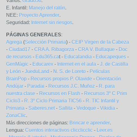
Varios:
Grado56
.
E. Infantil:
Manejo del ratón
.
NEE:
Proyecto Aprender
.
Seguridad:
Internet sin riesgos
.
PÁGINAS GENERALES
:
Agrega
(
Selección Primaria
) -
CEIP Virgen de la Cabeza
-
Ciudad17
-
CRA A. Ribagorza
-
CRA V. Bullaque
-
Doc
de recursos
-
Edu365.ca
t -
Educalandia
-
Educapeques
-
GenMàgic
-
Educarex
-
Internet en el aula
-
J. de Castilla
y León
-
JueduLand
-
N. S. de Loreto
-
Películas
BrainPop
-
Recursos propios P. Olavide
-
Orientación
Andújar
-
Paradai
-
Recursos J.C. Muñoz
-
R. para
nuestra clase
-
Recursos en Flash
-
Recursos 3º C Prim
Ciclo3
-
R. 3º Ciclo Primaria TIC56
-
R. TIC Infantil y
Primaria
-
Saberes.net
-
Sallita
-
Vedoque
-
Vikidia
-
ZonaClic
.
Más direcciones de páginas:
Brincar e aprender
.
Lengua:
Cuentos interactivos clicclicclic
-
Leer.es