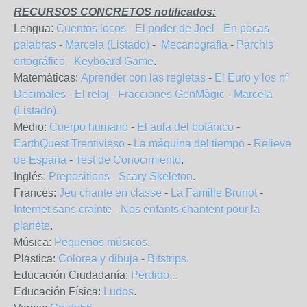
RECURSOS CONCRETOS notificados:
Lengua:
Cuentos locos
-
El poder de Joel
-
En pocas
palabras
-
Marcela (Listado)
-
Mecanografía
-
Parchís
ortográfico
-
Keyboard Game
.
Matemáticas:
Aprender con las regletas
-
El Euro y los nº
Decimales
-
El reloj
-
Fracciones GenMàgic
-
Marcela
(Listado)
.
Medio:
Cuerpo humano
-
El aula del botánico
-
EarthQuest Trentivieso
-
La máquina del tiempo
-
Relieve
de España
-
Test de Conocimiento
.
Inglés:
Prepositions
-
Scary Skeleton
.
Francés:
Jeu chante en classe
-
La Famille Brunot
-
Internet sans crainte
-
Nos enfants chantent pour la
planète
.
Música:
Pequeños músicos
.
Plástica:
Colorea y dibuja
-
Bitstrips
.
Educación Ciudadanía:
Perdido...
Educación Física:
Ludos
.