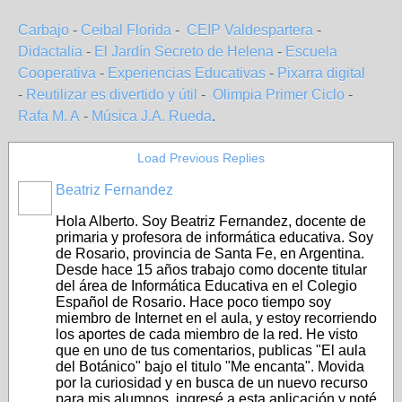
Carbajo
-
Ceibal Florida
-
CEIP Valdespartera
-
Didactalia
-
El Jardín Secreto de Helena
-
Escuela
Cooperativa
-
Experiencias Educativas
-
Pixarra digital
-
Reutilizar es divertido y útil
-
Olimpia Primer Ciclo
-
Rafa M. A
-
Música J.A. Rueda
.
Load Previous Replies
Beatriz Fernandez
Hola Alberto. Soy Beatriz Fernandez, docente de
primaria y profesora de informática educativa. Soy
de Rosario, provincia de Santa Fe, en Argentina.
Desde hace 15 años trabajo como docente titular
del área de Informática Educativa en el Colegio
Español de Rosario. Hace poco tiempo soy
miembro de Internet en el aula, y estoy recorriendo
los aportes de cada miembro de la red. He visto
que en uno de tus comentarios, publicas "El aula
del Botánico" bajo el titulo "Me encanta". Movida
por la curiosidad y en busca de un nuevo recurso
para mis alumnos, ingresé a esta aplicación y noté