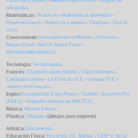
-
Marcela (Listado)
-
Mediascopio Prensa
-
Reglas de
ortografía
.
Matemáticas:
iTeach.es
-
Matemáticas divertidas
-
Proyecto Gauss
-
Refuerza y amplía
-
ThatQuiz
-
Usa el
coco
.
Conocimiento:
Descubriendo el Mundo
-
iTeach.es
-
Mapas Flash
-
NASA Space Place
-
Wondersofttheworld.tv
.
Tecnología:
Tecnocoquito
.
Francés:
Chansons pour enfants
-
Clips enfantins
-
Languajes.online
-
Le Point du FLE
-
Lexique FLE
-
Jouons en Français
.
Inglés:
Recopilación Easy-Peasy
-
Starfall
-
Teachers Pet
(PDFs)
-
Unidades didácticas MALTED
.
Música:
Música Educa
.
Plástica:
Dibujalia
(dibujos para imprimir)
Artística:
Documenta
.
Educación Física:
Recursos J.C. Muñoz
-
CEIP V. de la