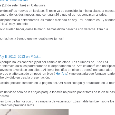
es/2012/09/acollida...
se (12 de setembre) en Catalunya.
 dos niños nuevos en la clase. El resto ya es conocido, la misma clase, la maestr
 nombre de los dos nuevos, que contarán 26 y que ellos nos conozcan a todos.
disponemos a estrecharnos las manos diciendo Yo soy... mi nombre es... y a todos
Hola" muy contentos.
o lo suelen hacer, darse la mano, hemos dicho derecha con derecha. Otro día
rmonía, hacía tiempo que no jugábamos juntos!
 y B 2012- 2013 en Plást...
o porque no los conozco y por ser cambio de etapa. Los alumnos de 1º de ESO
a "bienvenida"a los padres(donde el departamento de Arte colaboró con un tríptic
eves no tuve clase con ellos... Al llevar tres días en el cole , pensé en hacer algo
 porque el año pasado empecé un blog (
HenArte
) y me gustaría que formase parte
he dividido en tres, la presentación:
ucción.(incluido también en la página del AMPA del colegio y anunciado en la reu
sto un vídeo sólo de las hojas porque todavía no puedo poner fotos de la clase has
padres)
r en tono de humor con una campaña de vacunación...Les hablé también sobre los 
antear los próximos retos.