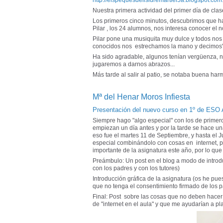
http://elspequesdelisidremartiei5a.blogspot.com.
Nuestra primera actividad del primer día de cla
Los primeros cinco minutos, descubrimos que hay
Pilar , los 24 alumnos, nos interesa conocer el
Pilar pone una musiquita muy dulce y todos nos 
conocidos nos estrechamos la mano y decimos"
Ha sido agradable, algunos tenían vergüenza, n
jugaremos a darnos abrazos...
Más tarde al salir al patio, se notaba buena ha
Mª del Henar Moros Infiesta
Presentación del nuevo curso en 1º de ESO A
Siempre hago "algo especial" con los de primer
empiezan un día antes y por la tarde se hace un
eso fue el martes 11 de Septiembre, y hasta el Ju
especial combinándolo con cosas en internet,
importante de la asignatura este año, por lo que 
Preámbulo: Un post en el blog a modo de introd
con los padres y con los tutores)
Introducción gráfica de la asignatura (os he pue
que no tenga el consentimiento firmado de los 
Final: Post sobre las cosas que no deben hace
de "internet en el aula" y que me ayudarían a pl