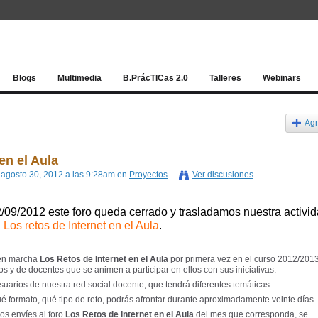
Red socia
Blogs
Multimedia
B.PrácTICas 2.0
Talleres
Webinars
Agr
en el Aula
 agosto 30, 2012 a las 9:28am en
Proyectos
Ver discusiones
 22/09/2012 este foro queda cerrado y trasladamos nuestra activi
:
Los retos de Internet en el Aula
.
en marcha
Los Retos de Internet en el Aula
por primera vez en el curso 2012/201
os y de docentes que se animen a participar en ellos con sus iniciativas.
arios de nuestra red social docente, que tendrá diferentes temáticas.
 formato, qué tipo de reto, podrás afrontar durante aproximadamente veinte días.
os envíes al foro
Los Retos de Internet en el Aula
del mes que corresponda, se