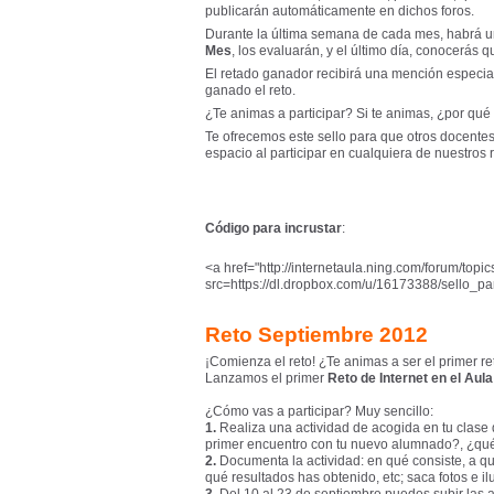
publicarán automáticamente en dichos foros.
Durante la última semana de cada mes, habrá un
Mes
, los evaluarán, y el último día, conocerás 
El retado ganador recibirá una mención especia
ganado el reto.
¿Te animas a participar? Si te animas, ¿por qué 
Te ofrecemos este sello para que otros docente
espacio al participar en cualquiera de nuestros r
Código para incrustar
:
<a href="http://internetaula.ning.com/forum/topi
src=https://dl.dropbox.com/u/16173388/sello_par
Reto Septiembre 2012
¡Comienza el reto! ¿Te animas a ser el primer 
Lanzamos el primer
Reto de Internet en el Aula
¿Cómo vas a participar? Muy sencillo:
1.
Realiza una actividad de acogida en tu clase 
primer encuentro con tu nuevo alumnado?, ¿qué 
2.
Documenta la actividad: en qué consiste, a qu
qué resultados has obtenido, etc; saca fotos e ilu