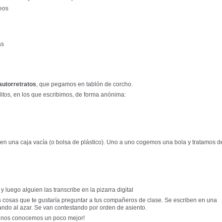
reos
as
autorretratos
, que pegamos en tablón de corcho.
itos, en los que escribimos, de forma anónima:
en una caja vacía (o bolsa de plástico). Uno a uno cogemos una bola y tratamos d
 luego alguien las transcribe en la pizarra digital
s cosas que te gustaría preguntar a tus compañeros de clase. Se escriben en una
cando al azar. Se van contestando por orden de asiento.
e nos conocemos un poco mejor!