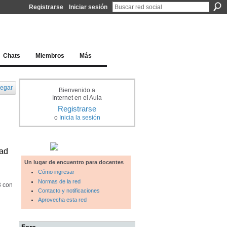
Registrarse
Iniciar sesión
l docente para una educación del siglo XXI
Chats
Miembros
Más
egar
Bienvenido a
Internet en el Aula
Registrarse
o
Inicia la sesión
dad
Un lugar de encuentro para docentes
Cómo ingresar
Normas de la red
3 con
Contacto y notificaciones
Aprovecha esta red