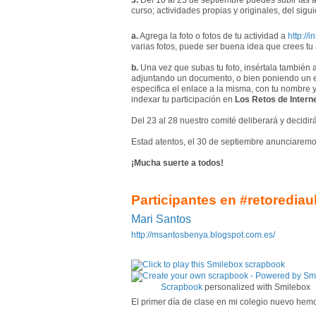
3.
Del 10 al 23 de septiembre puedes subir las 
curso; actividades propias y originales, del sig
a.
Agrega la foto o fotos de tu actividad a
http://
varias fotos, puede ser buena idea que crees tu 
b.
Una vez que subas tu foto, insértala también a
adjuntando un documento, o bien poniendo un e
especifica el enlace a la misma, con tu nombre y a
indexar tu participación en
Los Retos de Interne
Del 23 al 28 nuestro comité deliberará y decidi
Estad atentos, el 30 de septiembre anunciaremo
¡Mucha suerte a todos!
Participantes en #retoredia
Mari Santos
http://msantosbenya.blogspot.com.es/
Scrapbook
personalized with Smilebox
El primer día de clase en mi colegio nuevo hem