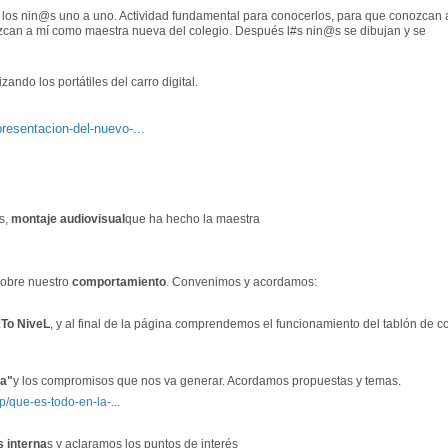
los nin@s uno a uno. Actividad fundamental para conocerlos, para que conozcan 
zcan a mí como maestra nueva del colegio. Después l#s nin@s se dibujan y se
ando los portátiles del carro digital.
resentacion-del-nuevo-...
os,
montaje audiovisual
que ha hecho la maestra
sobre nuestro
comportamiento
. Convenimos y acordamos:
xTo NiveL
, y al final de la página comprendemos el funcionamiento del tablón de c
ra"
y los compromisos que nos va generar. Acordamos propuestas y temas.
/que-es-todo-en-la-...
 interna
s y aclaramos los puntos de interés