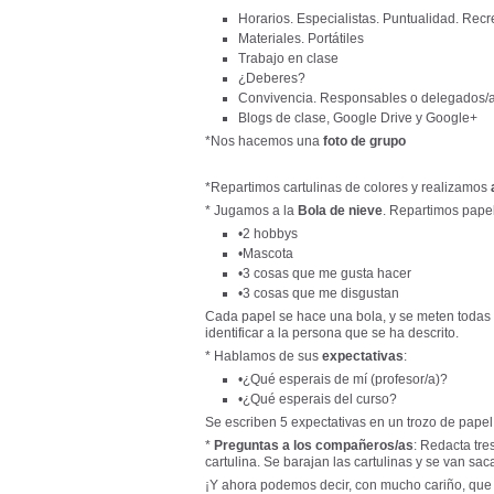
Horarios. Especialistas. Puntualidad. Rec
Materiales. Portátiles
Trabajo en clase
¿Deberes?
Convivencia. Responsables o delegados/
Blogs de clase, Google Drive y Google+
*Nos hacemos una
foto de grupo
*Repartimos cartulinas de colores y realizamos
* Jugamos a la
Bola de nieve
. Repartimos papel
•2 hobbys
•Mascota
•3 cosas que me gusta hacer
•3 cosas que me disgustan
Cada papel se hace una bola, y se meten todas 
identificar a la persona que se ha descrito.
* Hablamos de sus
expectativas
:
•¿Qué esperais de mí (profesor/a)?
•¿Qué esperais del curso?
Se escriben 5 expectativas en un trozo de papel y
*
Preguntas a los compañeros/as
: Redacta tre
cartulina. Se barajan las cartulinas y se van sa
¡Y ahora podemos decir, con mucho cariño, qu