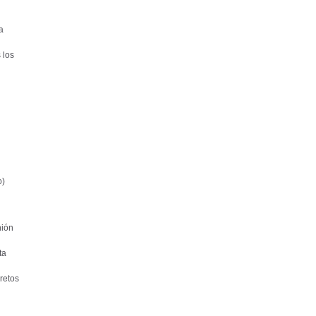
a
 los
o)
nión
ta
retos