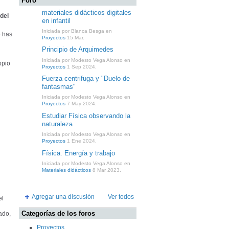
Foro
materiales didácticos digitales
del
en infantil
Iniciada por Blanca Besga en
e has
Proyectos
15 Mar.
Principio de Arquimedes
Iniciada por Modesto Vega Alonso en
opio
Proyectos
1 Sep 2024.
Fuerza centrifuga y "Duelo de
fantasmas"
Iniciada por Modesto Vega Alonso en
Proyectos
7 May 2024.
Estudiar Física observando la
naturaleza
Iniciada por Modesto Vega Alonso en
Proyectos
1 Ene 2024.
Física. Energía y trabajo
Iniciada por Modesto Vega Alonso en
Materiales didácticos
8 Mar 2023.
Agregar una discusión
Ver todos
el
Categorías de los foros
ado,
Proyectos