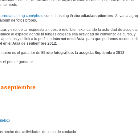
actividades educativas ilustradas que hayas llevado a cabo esos primeros días de
uiente modo:
internetaula.ning.com/photo
con el hashtag
#retorediaulaseptiembre
. Si vas a agre
álbum de fotos propio.
quí, y escribe tu respuesta a nuestro reto, bien explicando la actividad de acogida,
nlace al espacio donde tú tengas colgada esa actividad de comienzo de curso, y
pellidos y el link a tu perfil en
Internet en el Aula
, para que podamos reconocert
t en el Aula
de
septiembre 2012
.
rá quién es el ganador de
El reto fotográfico: la acogida. Septiembre 2012
.
s el primer ganador.
ulaseptiembre
os hecho dos actividades de toma de contacto: