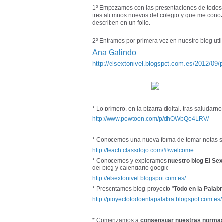
1º Empezamos con las presentaciones de todos 
tres alumnos nuevos del colegio y que me cono
describen en un folio.
2º Entramos por primera vez en nuestro blog utiliz
Ana Galindo
http://elsextonivel.blogspot.com.es/2012/09/p
* Lo primero, en la pizarra digital, tras saludarn
http://www.powtoon.com/p/dhOWbQo4LRV/
* Conocemos una nueva forma de tomar notas 
http://teach.classdojo.com/#!/welcome
* Conocemos y exploramos
nuestro blog El Se
del blog y calendario google
http://elsextonivel.blogspot.com.es/
* Presentamos blog-proyecto "
Todo en la Palab
http://proyectotodoenlapalabra.blogspot.com.es/p
* Comenzamos a
consensuar nuestras normas