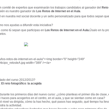
 comité de expertos que examinarán los trabajos candidatos al ganador del
Reto 
quién es nuestro ganador de
Los Retos de Internet en el Aula
.
l en nuestra red social docente y un sello personalizado para que todos sepan qu
no nos ayudas a difundir esta iniciativa?
s como tú sepan que participas en
Los Retos de Internet en el Aula
.
Úsalo en tu pr
etos.
cs/los-retos-de-internet-en-el-aula"><img border="0" height="249"
ticipo_retosIeA.jpg width="389" /></a>
retado del curso 2012/2013?
:
El reto fotográfico
:
la
acogida
durante los primeros días del nuevo curso: ¿cómo planteas el primer día de clase, 
haces para acogerlos en el centro, en el aula, y que se sientan como en casa?
é nivel va dirigida, cómo la has hecho, qué pasos has seguido, qué tiempo ha llev
stra la actividad.