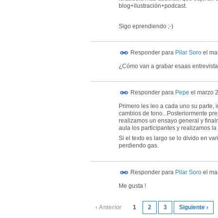
blog+ilustración+podcast.
Sigo eprendiendo ;-)
Responder para
Pilar Soro
el
mar
¿Cómo van a grabar esaas entrevistas
Responder para
Pepe
el
marzo 2
Primero les leo a cada uno su parte,
cambios de tono...Posteriormente prep
realizamos un ensayo general y finalm
aula los participantes y realizamos la
Si el texto es largo se lo divido en v
perdiendo gas.
Responder para
Pilar Soro
el
mar
Me gusta !
‹ Anterior
1
2
3
Siguiente ›