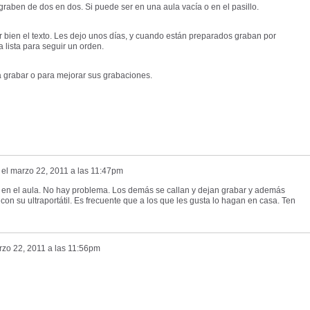
raben de dos en dos. Si puede ser en una aula vacía o en el pasillo.
r bien el texto. Les dejo unos días, y cuando están preparados graban por
 lista para seguir un orden.
a grabar o para mejorar sus grabaciones.
el
marzo 22, 2011 a las 11:47pm
en el aula. No hay problema. Los demás se callan y dejan grabar y además
n su ultraportátil. Es frecuente que a los que les gusta lo hagan en casa. Ten
zo 22, 2011 a las 11:56pm