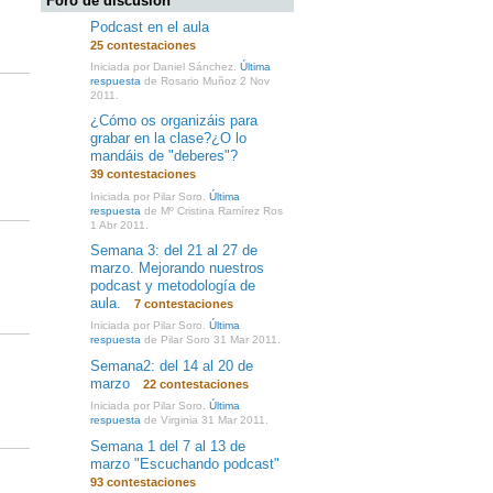
Foro de discusión
Podcast en el aula
25 contestaciones
Iniciada por Daniel Sánchez.
Última
respuesta
de Rosario Muñoz 2 Nov
2011.
¿Cómo os organizáis para
grabar en la clase?¿O lo
mandáis de "deberes"?
39 contestaciones
Iniciada por Pilar Soro.
Última
respuesta
de Mº Cristina Ramírez Ros
1 Abr 2011.
Semana 3: del 21 al 27 de
marzo. Mejorando nuestros
podcast y metodología de
aula.
7 contestaciones
Iniciada por Pilar Soro.
Última
respuesta
de Pilar Soro 31 Mar 2011.
Semana2: del 14 al 20 de
marzo
22 contestaciones
Iniciada por Pilar Soro.
Última
respuesta
de Virginia 31 Mar 2011.
Semana 1 del 7 al 13 de
marzo "Escuchando podcast"
93 contestaciones