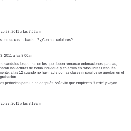
zo 23, 2011 a las 7:52am
 en sus casas, barrio...? ¿Con sus celulares?
3, 2011 a las 8:00am
 indicándoles los puntos en los que deben remarcar entonaciones, pausas,
aran las lecturas de forma individual y colectiva en ratos libres.Después
ente, a las 12 cuando no hay nadie por las clases ni pasillos se quedan en el
 grabación.
arios pedacitos para unirlo después. Así evito que empiecen "fuerte" y vayan
zo 23, 2011 a las 8:19am