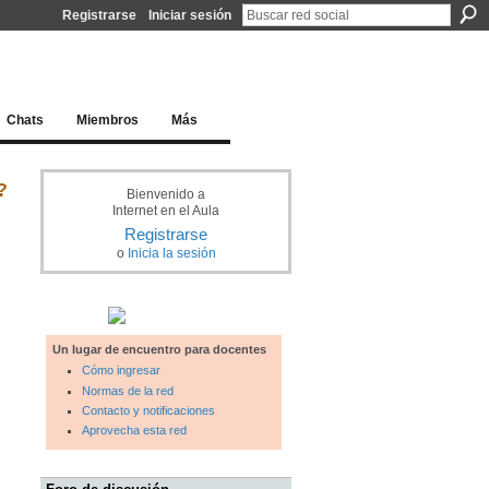
Registrarse
Iniciar sesión
l docente para una educación del siglo XXI
Chats
Miembros
Más
?
Bienvenido a
Internet en el Aula
Registrarse
o
Inicia la sesión
Un lugar de encuentro para docentes
Cómo ingresar
Normas de la red
Contacto y notificaciones
Aprovecha esta red