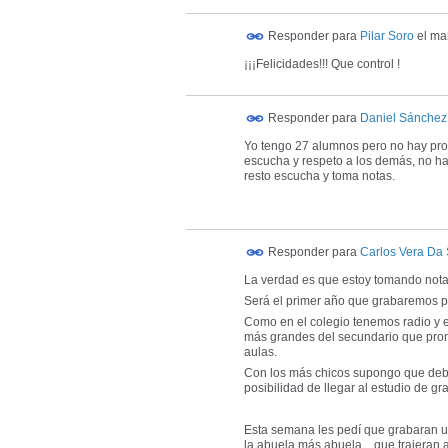
Responder para
Pilar Soro
el
mar
¡¡¡Felicidades!!! Que control !
Responder para
Daniel Sánchez
Yo tengo 27 alumnos pero no hay pro
escucha y respeto a los demás, no h
resto escucha y toma notas.
Responder para
Carlos Vera Da
La verdad es que estoy tomando nota
Será el primer año que grabaremos po
Como en el colegio tenemos radio y 
más grandes del secundario que pronto 
aulas.
Con los más chicos supongo que debe
posibilidad de llegar al estudio de g
Esta semana les pedí que grabaran una
la abuela más abuela... que trajeran 