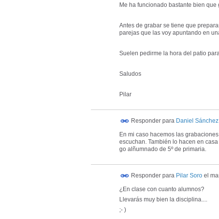
Me ha funcionado bastante bien que g
Antes de grabar se tiene que prepara
parejas que las voy apuntando en una
Suelen pedirme la hora del patio par
Saludos
Pilar
Responder para
Daniel Sánchez
En mi caso hacemos las grabaciones 
escuchan. También lo hacen en casa co
go alñumnado de 5º de primaria.
Responder para
Pilar Soro
el
mar
¿En clase con cuanto alumnos?
Llevarás muy bien la disciplina....
;- )