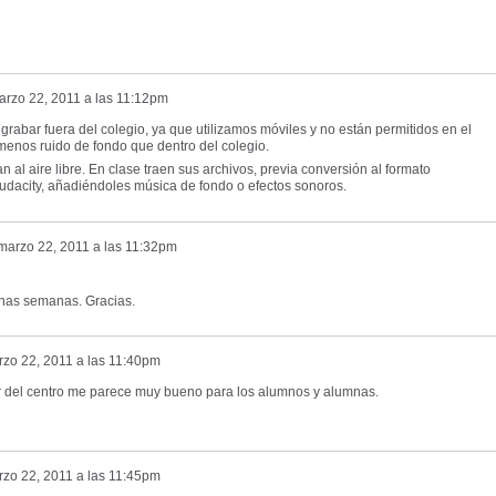
arzo 22, 2011 a las 11:12pm
rabar fuera del colegio, ya que utilizamos móviles y no están permitidos en el
menos ruido de fondo que dentro del colegio.
 al aire libre. En clase traen sus archivos, previa conversión al formato
Audacity, añadiéndoles música de fondo o efectos sonoros.
marzo 22, 2011 a las 11:32pm
nas semanas. Gracias.
zo 22, 2011 a las 11:40pm
r del centro me parece muy bueno para los alumnos y alumnas.
zo 22, 2011 a las 11:45pm