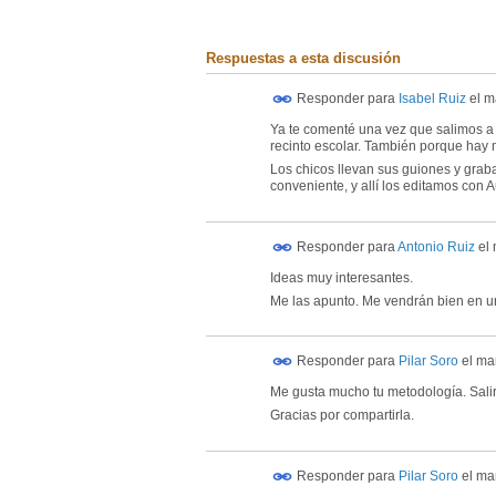
Respuestas a esta discusión
Responder para
Isabel Ruiz
el
m
Ya te comenté una vez que salimos a g
recinto escolar. También porque hay 
Los chicos llevan sus guiones y graban
conveniente, y allí los editamos con 
Responder para
Antonio Ruiz
el
Ideas muy interesantes.
Me las apunto. Me vendrán bien en u
Responder para
Pilar Soro
el
mar
Me gusta mucho tu metodología. Sali
Gracias por compartirla.
Responder para
Pilar Soro
el
mar