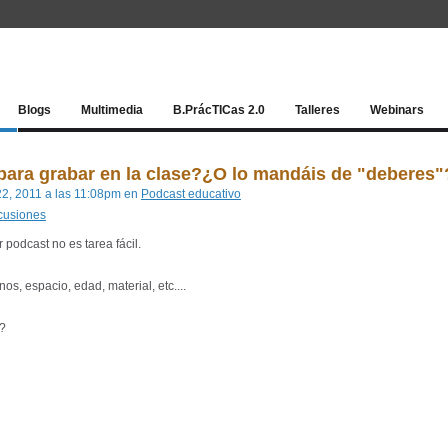
Red socia
Blogs
Multimedia
B.PrácTICas 2.0
Talleres
Webinars
para grabar en la clase?¿O lo mandáis de "deberes"
22, 2011 a las 11:08pm en
Podcast educativo
scusiones
podcast no es tarea fácil.
 espacio, edad, material, etc....
s?