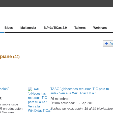
Red socia
Blogs
Multimedia
B.PrácTICas 2.0
Talleres
Webinars
Ag
epiane
(44)
ación"
TAAC "¿Necesitas recursos TIC para tu
aula? Ven a la WikiDidácTICa."
15
26 miembros
Última actividad: 15 Sep 2015
er sobre usos
QR en educación.
Fechas de realización: 15 al 29 Noviembre
l Docente