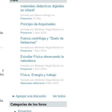
Foro
materiales didácticos digitales
en infantil
Iniciada por Blanca Besga en
Proyectos
15 Mar.
Principio de Arquimedes
Iniciada por Modesto Vega Alonso en
de
Proyectos
1 Sep 2024.
Fuerza centrifuga y "Duelo de
fantasmas"
s…
Iniciada por Modesto Vega Alonso en
Proyectos
7 May 2024.
Estudiar Física observando la
naturaleza
Iniciada por Modesto Vega Alonso en
Proyectos
1 Ene 2024.
a y
les
Física. Energía y trabajo
…
Iniciada por Modesto Vega Alonso en
Materiales didácticos
8 Mar 2023.
Agregar una discusión
Ver todos
ula
Categorías de los foros
Proyectos