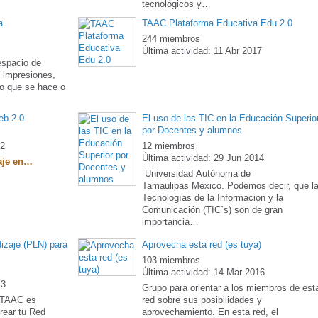
tecnológicos y…
a
TAAC Plataforma Educativa Edu 2.0
244 miembros
Última actividad: 11 Abr 2017
espacio de
, impresiones,
so que se hace o
eb 2.0
El uso de las TIC en la Educación Superio
por Docentes y alumnos
12
12 miembros
Última actividad: 29 Jun 2014
zaje en…
Universidad Autónoma de
Tamaulipas México. Podemos decir, que l
Tecnologías de la Información y la
Comunicación (TIC´s) son de gran
importancia…
izaje (PLN) para
Aprovecha esta red (es tuya)
103 miembros
Última actividad: 14 Mar 2016
13
Grupo para orientar a los miembros de est
e TAAC es
red sobre sus posibilidades y
rear tu Red
aprovechamiento. En esta red, el