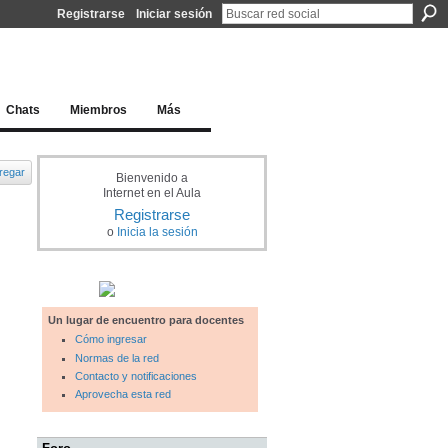
Registrarse
Iniciar sesión
l docente para una educación del siglo XXI
Chats
Miembros
Más
regar
Bienvenido a
Internet en el Aula
Registrarse
o
Inicia la sesión
Un lugar de encuentro para docentes
Cómo ingresar
Normas de la red
Contacto y notificaciones
Aprovecha esta red