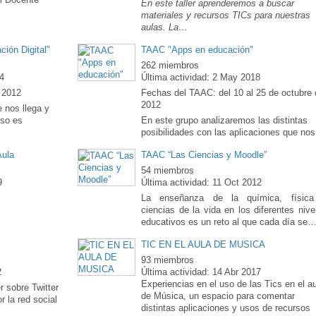
En este taller aprenderemos a buscar
materiales y recursos TICs para nuestras
aulas. La…
ión Digital"
TAAC "Apps en educación"
262 miembros
14
Última actividad: 2 May 2018
 2012
Fechas del TAAC: del 10 al 25 de octubre 
2012
 nos llega y
eso es
En este grupo analizaremos las distintas
posibilidades con las aplicaciones que no
Aula
TAAC “Las Ciencias y Moodle”
54 miembros
9
Última actividad: 11 Oct 2012
La enseñanza de la química, físic
ciencias de la vida en los diferentes nive
educativos es un reto al que cada día se
TIC EN EL AULA DE MUSICA
93 miembros
2
Última actividad: 14 Abr 2017
Experiencias en el uso de las Tics en el a
r sobre Twitter
de Música, un espacio para comentar
 la red social
distintas aplicaciones y usos de recursos