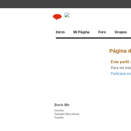
Inicio
Mi Página
Foro
Grupos
Página d
Este perfil
Para ver est
Participar en
Boris Mir
Hombre
Sabadell (Barcelona)
España