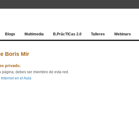
Red socia
Blogs
Multimedia
B.PrácTICas 2.0
Talleres
Webinars
e Boris Mir
 es privado.
a página, debes ser miembro de esta red.
 Internet en el Aula