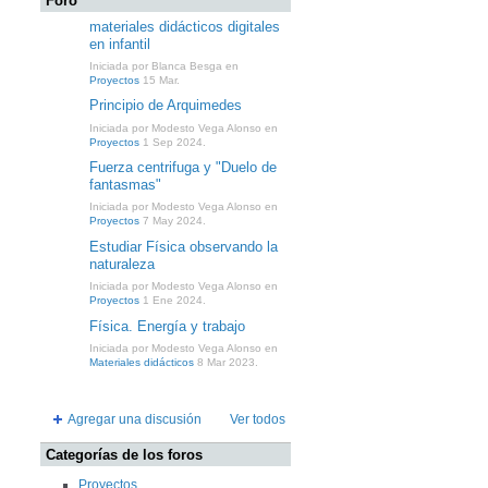
Foro
materiales didácticos digitales
en infantil
Iniciada por Blanca Besga en
Proyectos
15 Mar.
Principio de Arquimedes
Iniciada por Modesto Vega Alonso en
Proyectos
1 Sep 2024.
Fuerza centrifuga y "Duelo de
fantasmas"
Iniciada por Modesto Vega Alonso en
Proyectos
7 May 2024.
Estudiar Física observando la
naturaleza
Iniciada por Modesto Vega Alonso en
Proyectos
1 Ene 2024.
Física. Energía y trabajo
Iniciada por Modesto Vega Alonso en
Materiales didácticos
8 Mar 2023.
Agregar una discusión
Ver todos
Categorías de los foros
Proyectos