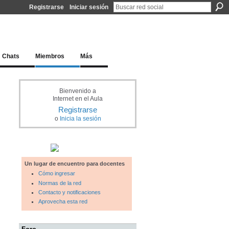
Registrarse
Iniciar sesión
l docente para una educación del siglo XXI
Chats
Miembros
Más
Bienvenido a
Internet en el Aula
Registrarse
o
Inicia la sesión
Un lugar de encuentro para docentes
Cómo ingresar
Normas de la red
Contacto y notificaciones
Aprovecha esta red