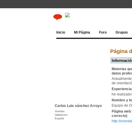
Inicio
Mi Página
Foro
Grupos
Página d
Información
Materias qu
datos profe
Actualmente 
de orientaci
Experiencia 
he realizado
Nombre y lo
Equipo de O
Carlos Luis sánchez Arroyo
Página web 
Hombre
Valdemoro
correcto)
España
http://orien