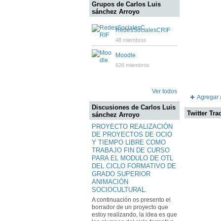
Grupos de Carlos Luis
sánchez Arroyo
RedesSocialesCRIF
48 miembros
Moodle
626 miembros
Ver todos
Agregar 
Discusiones de Carlos Luis
Twitter Tra
sánchez Arroyo
PROYECTO REALIZACIÓN
DE PROYECTOS DE OCIO
Y TIEMPO LIBRE COMO
TRABAJO FIN DE CURSO
PARA EL MODULO DE OTL
DEL CICLO FORMATIVO DE
GRADO SUPERIOR
ANIMACIÓN
SOCIOCULTURAL.
A continuación os presento el
borrador de un proyecto que
estoy realizando, la idea es que