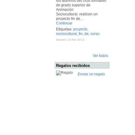
los alumnos del ciclo formativo
de grado superior de
Animación
Sociocultural. realicen un
proyecto fin de…
Continuar
Etiquetas:
proyecto
,
sociocultural
,
fin
,
de
,
curso.
Started 14 Abr 2013
Ver todos
Regalos recibidos
Enviar un regalo