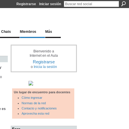
Registrarse
Iniciar sesión
l docente para una educación del siglo XXI
Chats
Miembros
Más
Bienvenido a
Internet en el Aula
Registrarse
o
Inicia la sesión
y
to
Un lugar de encuentro para docentes
Cómo ingresar
Normas de la red
Contacto y notificaciones
e es
Aprovecha esta red