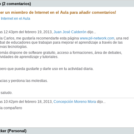
 (2 comentarios)
ser un miembro de Internet en el Aula para añadir comentarios!
 Internet en el Aula
as 12:43pm del febrero 19, 2013,
Juan José Calderón
dijo...
la Carlos, me gustaría recomendarte esta página
www.pil-network.com
, una red
bal de educadores que trabajan para mejorar el aprendizaje a través de las
evas tecnologías.
más dispone de software gratuito, acceso a formaciones, área de debates,
ividades de aprendizaje y tutoriales.
ero que pueda gustarte y darle uso en tu actividad diaria.
cias y perdona las molestias.
 saludo.
as 10:42pm del febrero 18, 2013,
Concepción Moreno Mora
dijo...
la compañero
cker (Personal)