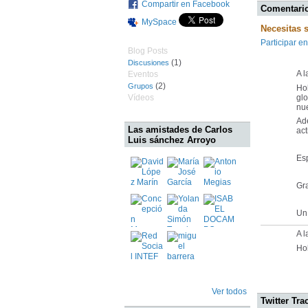
Compartir en Facebook
Comentario
MySpace
Necesitas 
Participar en
Blog Posts
(1)
Discusiones
A l
Eventos
(2)
Grupos
Ho
Vídeos
glo
nu
Ade
Las amistades de Carlos
act
Luis sánchez Arroyo
Esp
Gra
Un
A l
Ho
Ver todos
Twitter Tra