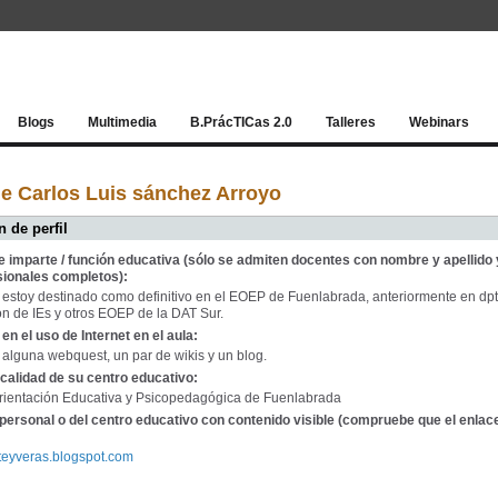
Red socia
Blogs
Multimedia
B.PrácTICas 2.0
Talleres
Webinars
e Carlos Luis sánchez Arroyo
 de perfil
e imparte / función educativa (sólo se admiten docentes con nombre y apellido 
sionales completos):
estoy destinado como definitivo en el EOEP de Fuenlabrada, anteriormente en dp
ón de IEs y otros EOEP de la DAT Sur.
en el uso de Internet en el aula:
 alguna webquest, un par de wikis y un blog.
calidad de su centro educativo:
rientación Educativa y Psicopedagógica de Fuenlabrada
personal o del centro educativo con contenido visible (compruebe que el enlac
tateyveras.blogspot.com