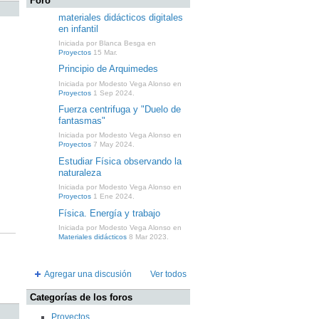
Foro
materiales didácticos digitales
en infantil
Iniciada por Blanca Besga en
Proyectos
15 Mar.
Principio de Arquimedes
Iniciada por Modesto Vega Alonso en
Proyectos
1 Sep 2024.
Fuerza centrifuga y "Duelo de
fantasmas"
Iniciada por Modesto Vega Alonso en
Proyectos
7 May 2024.
Estudiar Física observando la
naturaleza
Iniciada por Modesto Vega Alonso en
Proyectos
1 Ene 2024.
Física. Energía y trabajo
Iniciada por Modesto Vega Alonso en
Materiales didácticos
8 Mar 2023.
Agregar una discusión
Ver todos
Categorías de los foros
Proyectos