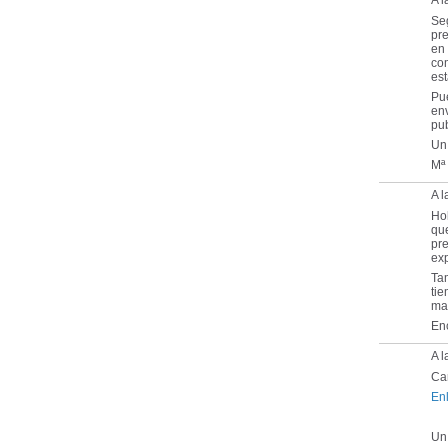
A l
Seg
pre
en
com
est
Pue
env
pu
Un
Mª
A l
Ho
que
pre
exp
Ta
ti
ma
Enc
A l
Ca
Enl
Un