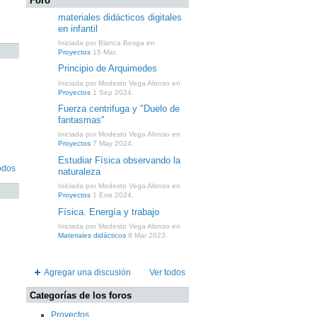
Foro
materiales didácticos digitales
en infantil
Iniciada por Blanca Besga en
Proyectos
15 Mar.
Principio de Arquimedes
Iniciada por Modesto Vega Alonso en
Proyectos
1 Sep 2024.
Fuerza centrifuga y "Duelo de
fantasmas"
Iniciada por Modesto Vega Alonso en
Proyectos
7 May 2024.
Estudiar Física observando la
odos
naturaleza
Iniciada por Modesto Vega Alonso en
Proyectos
1 Ene 2024.
Física. Energía y trabajo
Iniciada por Modesto Vega Alonso en
Materiales didácticos
8 Mar 2023.
Agregar una discusión
Ver todos
Categorías de los foros
Proyectos