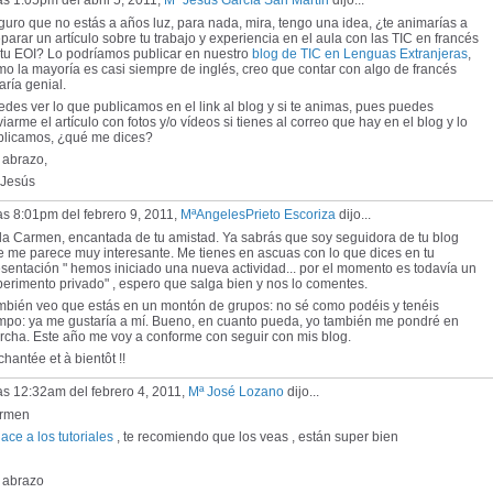
as 1:05pm del abril 5, 2011,
Mª Jesús García San Martín
dijo...
uro que no estás a años luz, para nada, mira, tengo una idea, ¿te animarías a
parar un artículo sobre tu trabajo y experiencia en el aula con las TIC en francés
 tu EOI? Lo podríamos publicar en nuestro
blog de TIC en Lenguas Extranjeras
,
o la mayoría es casi siempre de inglés, creo que contar con algo de francés
aría genial.
des ver lo que publicamos en el link al blog y si te animas, pues puedes
iarme el artículo con fotos y/o vídeos si tienes al correo que hay en el blog y lo
blicamos, ¿qué me dices?
 abrazo,
 Jesús
as 8:01pm del febrero 9, 2011,
MªAngelesPrieto Escoriza
dijo...
la Carmen, encantada de tu amistad. Ya sabrás que soy seguidora de tu blog
 me parece muy interesante. Me tienes en ascuas con lo que dices en tu
sentación " hemos iniciado una nueva actividad... por el momento es todavía un
erimento privado" , espero que salga bien y nos lo comentes.
mbién veo que estás en un montón de grupos: no sé como podéis y tenéis
empo: ya me gustaría a mí. Bueno, en cuanto pueda, yo también me pondré en
rcha. Este año me voy a conforme con seguir con mis blog.
hantée et à bientôt !!
as 12:32am del febrero 4, 2011,
Mª José Lozano
dijo...
rmen
ace a los tutoriales
, te recomiendo que los veas , están super bien
 abrazo