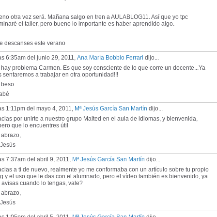
eno otra vez será. Mañana salgo en tren a AULABLOG11. Así que yo tpc
minaré el taller, pero bueno lo importante es haber aprendido algo.
e descanses este verano
as 6:35am del junio 29, 2011,
Ana María Bobbio Ferrari
dijo...
 hay problema Carmen. Es que soy consciente de lo que corre un docente...Ya
 sentaremos a trabajar en otra oportunidad!!!
 beso
abé
las 1:11pm del mayo 4, 2011,
Mª Jesús García San Martín
dijo...
cias por unirte a nuestro grupo Malted en el aula de idiomas, y bienvenida,
ero que lo encuentres útil
 abrazo,
 Jesús
as 7:37am del abril 9, 2011,
Mª Jesús García San Martín
dijo...
cias a ti de nuevo, realmente yo me conformaba con un artículo sobre tu propio
g y el uso que le das con el alumnado, pero el vídeo también es bienvenido, ya
 avisas cuando lo tengas, vale?
 abrazo,
 Jesús