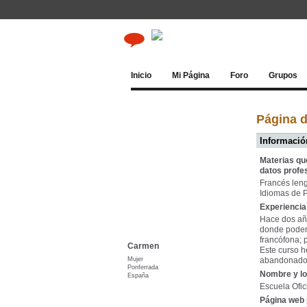
Inicio
Mi Página
Foro
Grupos
Página 
Información
Materias qu
datos profe
Francés leng
Idiomas de 
Experiencia 
Hace dos año
donde poder 
francófona; 
Carmen
Este curso h
Mujer
abandonado
Ponferrada
Nombre y lo
España
Escuela Ofic
Página web 