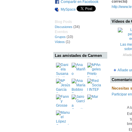
correcto)
Compartir en Facebook
http://www.le
MySpace
Vídeos de
Blog Posts
(34)
Discusiones
Eventos
(10)
Grupos
(1)
Vídeos
Las mej
sobr
Añadi
Las amistades de Carmen
Añade u
Comentario
Necesitas 
Participar en
A 
Es
Te
bre
El 