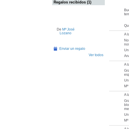
Regalos recibidos (1)
Bu
ter
Qu
De
Mª José
Lozano
A l
No
nos
Enviar un regalo
Un
Ver todos
An
A 
Gra
esp
Un
Mª
A l
Gra
blo
me
Un
Mª