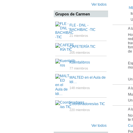
Ver todos
ht
Mu
Grupos de Carmen
Un
FLE - DNL -
A l
BACHIBAC -TIC
Ho
21 miembros
red
tra
CAFETERÍA TIC
for
de 
205 miembros
Kuentalibros
Esp
mol
77 miembros
MALTED en el Aula de
Un 
Idi…
148 miembros
A l
Muc
Un
Coordinadores/as TIC
A l
220 miembros
No
te 
Ver todos
Cu
Pon