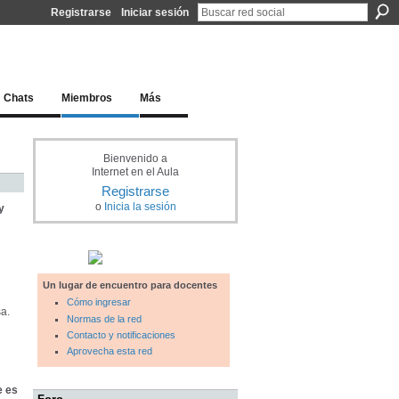
Registrarse
Iniciar sesión
l docente para una educación del siglo XXI
Chats
Miembros
Más
Bienvenido a
Internet en el Aula
Registrarse
o
Inicia la sesión
y
Un lugar de encuentro para docentes
Cómo ingresar
sa.
Normas de la red
Contacto y notificaciones
Aprovecha esta red
e es