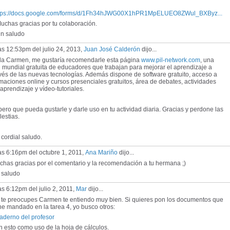
tps://docs.google.com/forms/d/1Fh34hJWG00X1hPR1MpELUEO8ZWul_BXByz...
chas gracias por tu colaboración.
 saludo
as 12:53pm del julio 24, 2013,
Juan José Calderón
dijo...
la Carmen, me gustaría recomendarle esta página
www.pil-network.com
, una
 mundial gratuita de educadores que trabajan para mejorar el aprendizaje a
vés de las nuevas tecnologías. Además dispone de software gratuito, acceso a
maciones online y cursos presenciales gratuitos, área de debates, actividades
aprendizaje y vídeo-tutoriales.
ero que pueda gustarle y darle uso en tu actividad diaria. Gracias y perdone las
estias.
cordial saludo.
as 6:16pm del octubre 1, 2011,
Ana Mariño
dijo...
has gracias por el comentario y la recomendación a tu hermana ;)
 saludo
as 6:12pm del julio 2, 2011,
Mar
dijo...
 te preocupes Carmen te entiendo muy bien. Si quieres pon los documentos que
he mandado en la tarea 4, yo busco otros:
aderno del profesor
 esto como uso de la hoja de cálculos.