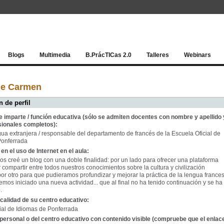
Red socia
Blogs
Multimedia
B.PrácTICas 2.0
Talleres
Webinars
de Carmen
 de perfil
e imparte / función educativa (sólo se admiten docentes con nombre y apellido 
sionales completos):
ua extranjera / responsable del departamento de francés de la Escuela Oficial de
Ponferrada
en el uso de Internet en el aula:
s creé un blog con una doble finalidad: por un lado para ofrecer una plataforma
compartir entre todos nuestros conocimientos sobre la cultura y civilización
por otro para que pudieramos profundizar y mejorar la práctica de la lengua france
emos iniciado una nueva actividad... que al final no ha tenido continuación y se ha
.
calidad de su centro educativo:
ial de Idiomas de Ponferrada
personal o del centro educativo con contenido visible (compruebe que el enlac