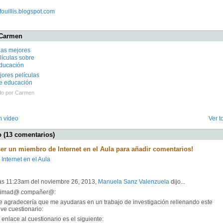
fouillis.blogspot.com
 Carmen
ores películas
e educación
do por
Carmen
n vídeo
Ver t
 (13 comentarios)
ser un miembro de Internet en el Aula para añadir comentarios!
 Internet en el Aula
las 11:23am del noviembre 26, 2013,
Manuela Sanz Valenzuela
dijo...
timad@ compañer@:
 agradecería que me ayudaras en un trabajo de investigación rellenando este
ve cuestionario:
enlace al cuestionario es el siguiente: