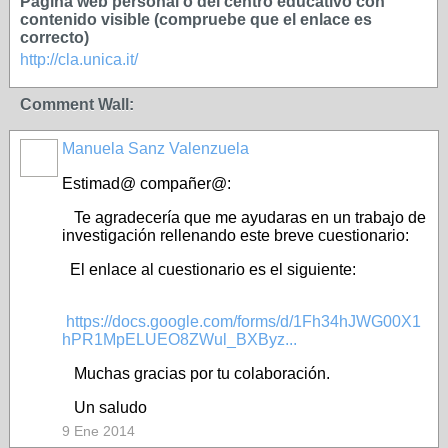
Página web personal o del centro educativo con
contenido visible (compruebe que el enlace es
correcto)
http://cla.unica.it/
Comment Wall:
Manuela Sanz Valenzuela
Estimad@ compañer@:
Te agradecería que me ayudaras en un trabajo de
investigación rellenando este breve cuestionario:
El enlace al cuestionario es el siguiente:
https://docs.google.com/forms/d/1Fh34hJWG00X1
hPR1MpELUEO8ZWul_BXByz...
Muchas gracias por tu colaboración.
Un saludo
9 Ene 2014