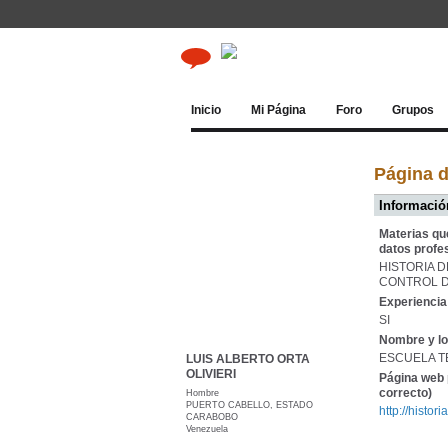
Inicio
Mi Página
Foro
Grupos
Página 
Información
Materias qu
datos profe
HISTORIA 
CONTROL D
Experiencia 
SI
Nombre y lo
ESCUELA T
LUIS ALBERTO ORTA
OLIVIERI
Página web 
correcto)
Hombre
PUERTO CABELLO, ESTADO
http://histo
CARABOBO
Venezuela