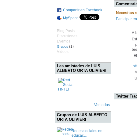
Comentario
Compartir en Facebook
Necesitas 
MySpace
Participar en
Blog Posts
A 
Discusiones
Es
Eventos
Te
(1)
Grupos
bre
Vídeos
El 
Las amistades de LUIS
ht
ALBERTO ORTA OLIVIERI
Mu
Un
Twitter Tra
Ver todos
Grupos de LUIS ALBERTO
ORTA OLIVIERI
Redes sociales en
educac…