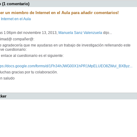
 (1 comentario)
ser un miembro de Internet en el Aula para añadir comentarios!
 Internet en el Aula
las 1:06pm del noviembre 13, 2013,
Manuela Sanz Valenzuela
dijo...
timad@ compañer@:
 agradecería que me ayudaras en un trabajo de investigación rellenando este
ve cuestionario:
enlace al cuestionario es el siguiente:
tps://docs.google.com/forms/d/1Fh34hJWG00X1hPR1MpELUEO8ZWul_BXByz...
chas gracias por tu colaboración.
 saludo
cker