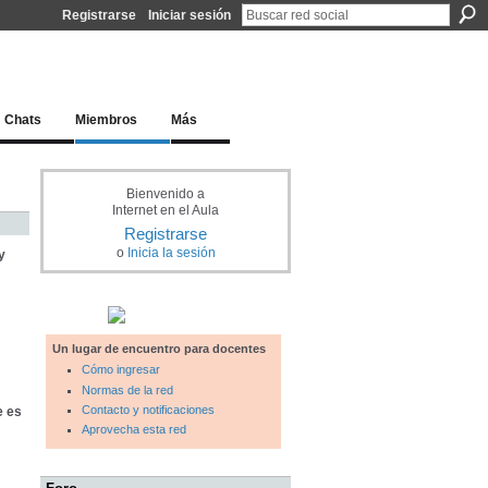
Registrarse
Iniciar sesión
l docente para una educación del siglo XXI
Chats
Miembros
Más
Bienvenido a
Internet en el Aula
Registrarse
o
Inicia la sesión
y
Un lugar de encuentro para docentes
Cómo ingresar
Normas de la red
Contacto y notificaciones
e es
Aprovecha esta red