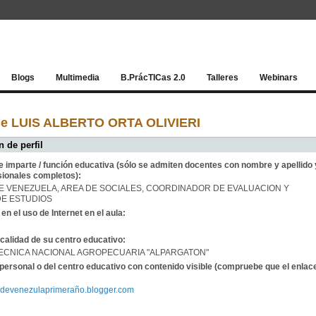
Red socia
Blogs
Multimedia
B.PrácTICas 2.0
Talleres
Webinars
de LUIS ALBERTO ORTA OLIVIERI
 de perfil
e imparte / función educativa (sólo se admiten docentes con nombre y apellido 
sionales completos):
DE VENEZUELA, AREA DE SOCIALES, COORDINADOR DE EVALUACION Y
E ESTUDIOS
en el uso de Internet en el aula:
calidad de su centro educativo:
ECNICA NACIONAL AGROPECUARIA "ALPARGATON"
personal o del centro educativo con contenido visible (compruebe que el enlac
riadevenezulaprimeraño.blogger.com