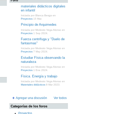
Foro
materiales didácticos digitales
en infantil
Iniciada por Blanca Besga en
Proyectos
15 Mar.
Principio de Arquimedes
Iniciada por Modesto Vega Alonso en
Proyectos
1 Sep 2024.
Fuerza centrifuga y "Duelo de
fantasmas"
Iniciada por Modesto Vega Alonso en
Proyectos
7 May 2024.
Estudiar Física observando la
naturaleza
Iniciada por Modesto Vega Alonso en
Proyectos
1 Ene 2024.
Física. Energía y trabajo
Iniciada por Modesto Vega Alonso en
Materiales didácticos
8 Mar 2023.
Agregar una discusión
Ver todos
Categorías de los foros
Proyectos