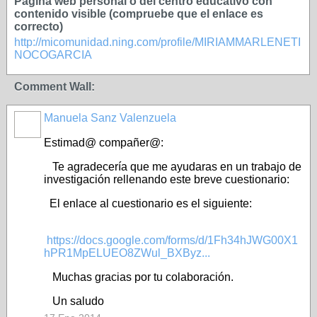
Página web personal o del centro educativo con
contenido visible (compruebe que el enlace es
correcto)
http://micomunidad.ning.com/profile­/MIRIAMMARLENETI
NOCOGARCIA
Comment Wall:
Manuela Sanz Valenzuela
Estimad@ compañer@:
Te agradecería que me ayudaras en un trabajo de
investigación rellenando este breve cuestionario:
El enlace al cuestionario es el siguiente:
https://docs.google.com/forms/d/1Fh34hJWG00X1
hPR1MpELUEO8ZWul_BXByz...
Muchas gracias por tu colaboración.
Un saludo