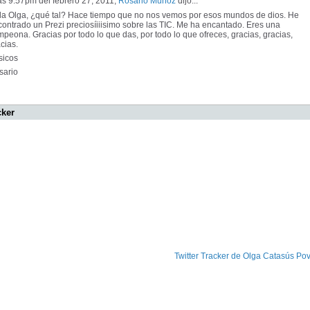
as 9:57pm del febrero 27, 2011,
Rosario Muñoz
dijo...
la Olga, ¿qué tal? Hace tiempo que no nos vemos por esos mundos de dios. He
ontrado un Prezi preciosíiiisimo sobre las TIC. Me ha encantado. Eres una
peona. Gracias por todo lo que das, por todo lo que ofreces, gracias, gracias,
cias.
sicos
sario
cker
Twitter Tracker de Olga Catasús Po