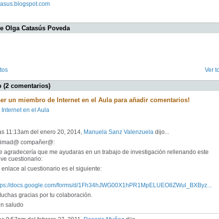
atasus.blogspot.com
de Olga Catasús Poveda
tos
Ver t
 (2 comentarios)
ser un miembro de Internet en el Aula para añadir comentarios!
 Internet en el Aula
las 11:13am del enero 20, 2014,
Manuela Sanz Valenzuela
dijo...
timad@ compañer@:
 agradecería que me ayudaras en un trabajo de investigación rellenando este
ve cuestionario:
enlace al cuestionario es el siguiente:
tps://docs.google.com/forms/d/1Fh34hJWG00X1hPR1MpELUEO8ZWul_BXByz...
chas gracias por tu colaboración.
 saludo