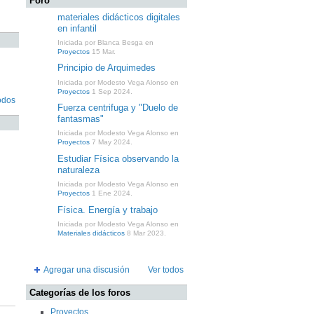
Foro
materiales didácticos digitales
en infantil
Iniciada por Blanca Besga en
Proyectos
15 Mar.
Principio de Arquimedes
Iniciada por Modesto Vega Alonso en
Proyectos
1 Sep 2024.
odos
Fuerza centrifuga y "Duelo de
fantasmas"
Iniciada por Modesto Vega Alonso en
Proyectos
7 May 2024.
Estudiar Física observando la
naturaleza
Iniciada por Modesto Vega Alonso en
Proyectos
1 Ene 2024.
Física. Energía y trabajo
Iniciada por Modesto Vega Alonso en
Materiales didácticos
8 Mar 2023.
Agregar una discusión
Ver todos
Categorías de los foros
Proyectos