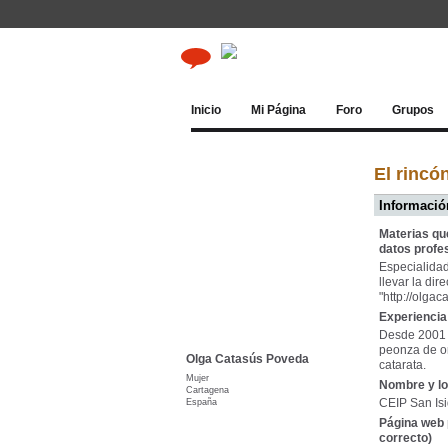
Inicio
Mi Página
Foro
Grupos
El rincó
Información
Materias qu
datos profe
Especialidad
llevar la dir
"http://olga
Experiencia 
Desde 2001 y
peonza de or
Olga Catasús Poveda
catarata.
Mujer
Nombre y lo
Cartagena
España
CEIP San Isi
Página web 
correcto)