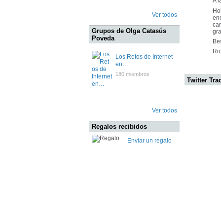
A l
Ho
Ver todos
enc
cam
Grupos de Olga Catasús
gra
Poveda
Be
Ro
Los Retos de Internet
en…
180 miembros
Twitter Tra
Ver todos
Regalos recibidos
Enviar un regalo