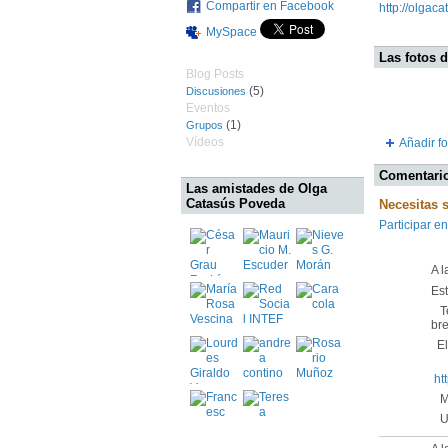
Compartir en Facebook
http://olgac
MySpace
Las fotos 
Blog Posts
(5)
Discusiones
Eventos
(1)
Grupos
Vídeos
Añadir fo
Comentario
Las amistades de Olga
Catasús Poveda
Necesitas 
Participar en
A 
Es
Te
bre
El 
ht
Mu
Un