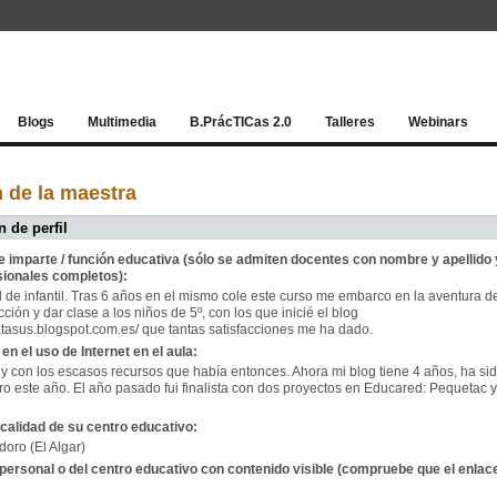
Red socia
Blogs
Multimedia
B.PrácTICas 2.0
Talleres
Webinars
n de la maestra
 de perfil
e imparte / función educativa (sólo se admiten docentes con nombre y apellido 
sionales completos):
 de infantil. Tras 6 años en el mismo cole este curso me embarco en la aventura d
ección y dar clase a los niños de 5º, con los que inicié el blog
catasus.blogspot.com.es/ que tantas satisfacciones me ha dado.
en el uso de Internet en el aula:
 con los escasos recursos que había entonces. Ahora mi blog tiene 4 años, ha si
o este año. El año pasado fui finalista con dos proyectos en Educared: Pequetac 
calidad de su centro educativo:
doro (El Algar)
personal o del centro educativo con contenido visible (compruebe que el enlac