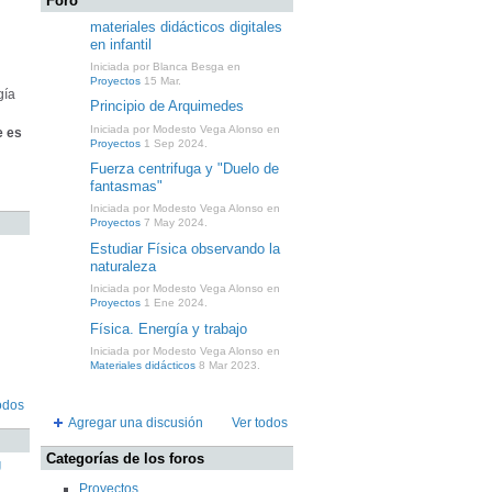
Foro
materiales didácticos digitales
en infantil
Iniciada por Blanca Besga en
Proyectos
15 Mar.
gía
Principio de Arquimedes
Iniciada por Modesto Vega Alonso en
e es
Proyectos
1 Sep 2024.
Fuerza centrifuga y "Duelo de
fantasmas"
Iniciada por Modesto Vega Alonso en
Proyectos
7 May 2024.
Estudiar Física observando la
naturaleza
Iniciada por Modesto Vega Alonso en
Proyectos
1 Ene 2024.
Física. Energía y trabajo
Iniciada por Modesto Vega Alonso en
Materiales didácticos
8 Mar 2023.
odos
Agregar una discusión
Ver todos
Categorías de los foros
U
Proyectos