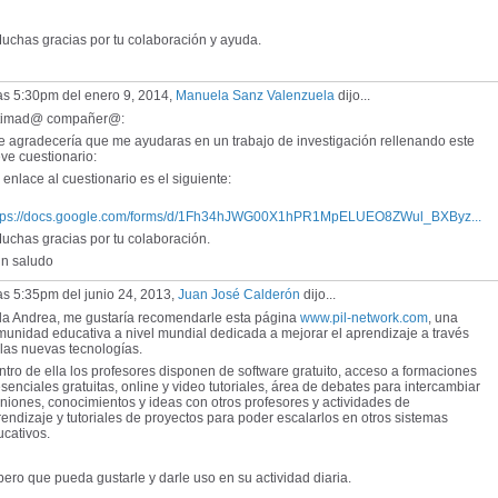
chas gracias por tu colaboración y ayuda.
as 5:30pm del enero 9, 2014,
Manuela Sanz Valenzuela
dijo...
timad@ compañer@:
 agradecería que me ayudaras en un trabajo de investigación rellenando este
ve cuestionario:
enlace al cuestionario es el siguiente:
tps://docs.google.com/forms/d/1Fh34hJWG00X1hPR1MpELUEO8ZWul_BXByz...
chas gracias por tu colaboración.
 saludo
as 5:35pm del junio 24, 2013,
Juan José Calderón
dijo...
la Andrea, me gustaría recomendarle esta página
www.pil-network.com
, una
unidad educativa a nivel mundial dedicada a mejorar el aprendizaje a través
las nuevas tecnologías.
tro de ella los profesores disponen de software gratuito, acceso a formaciones
senciales gratuitas, online y video tutoriales, área de debates para intercambiar
niones, conocimientos y ideas con otros profesores y actividades de
endizaje y tutoriales de proyectos para poder escalarlos en otros sistemas
cativos.
ero que pueda gustarle y darle uso en su actividad diaria.