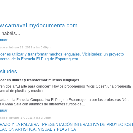
w.carnaval.mydocumenta.com
 habéis…
inuar
ado el febrero 23, 2012 a las 6:09pm
cer es utilizar y transformar muchos lenguajes. Vicisitudes: un proyecto
sversal de la Escuela El Puig de Esparreguera
isitudes
cer es utilizar y transformar muchos lenguajes
enidos a "El arte para conocer". Hoy os proponemos "Vicisitudes", una propuesta
versal de plástica y música
zada en la Escuela Cooperativa El Puig de Esparreguera por las profesoras Nùria
s y Anna Sala con alumnos de diferentes cursos de…
inuar
ado el octubre 17, 2011 a las 3:05pm
TRAZO Y LA PALABRA - PRESENTACIÓN INTERACTIVA DE PROYECTOS 
CACIÓN ARTÍSTICA, VISUAL Y PLÁSTICA