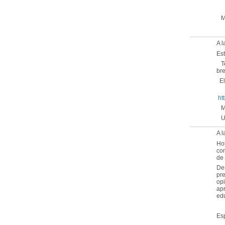
Mu
A l
Es
Te
bre
El 
ht
Mu
Un
A l
Ho
com
de 
Den
pre
opi
apr
edu
Esp