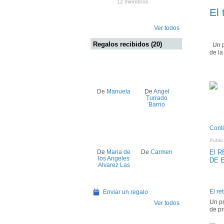
12 miembros
El 
Ver todos
Regalos recibidos (20)
Un pr
de la
De
Manuela
De
Angel
Turrado
Barrio
Cont
Public
De
Maria de
De
Carmen
El 
los Angeles
DE 
Alvarez Las
El re
Enviar un regalo
Un pr
Ver todos
de pr