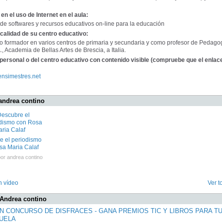
en el uso de Internet en el aula:
de softwares y recursos educativos on-line para la educación
calidad de su centro educativo:
 formador en varios centros de primaria y secundaria y como profesor de Pedago
., Academia de Bellas Artes de Brescia, a Italia.
personal o del centro educativo con contenido visible (compruebe que el enlac
ensimestres.net
andrea contino
e el periodismo
sa Maria Calaf
por
andrea contino
n vídeo
Ver t
 Andrea contino
N CONCURSO DE DISFRACES - GANA PREMIOS TIC Y LIBROS PARA T
UELA