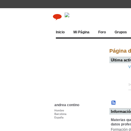
Inicio
Mi Página
Foro
Grupos
Página d
Última acti
V
1
andrea contino
Hombre
Información
Barcelona
España
Materias qu
datos profe
Formación de