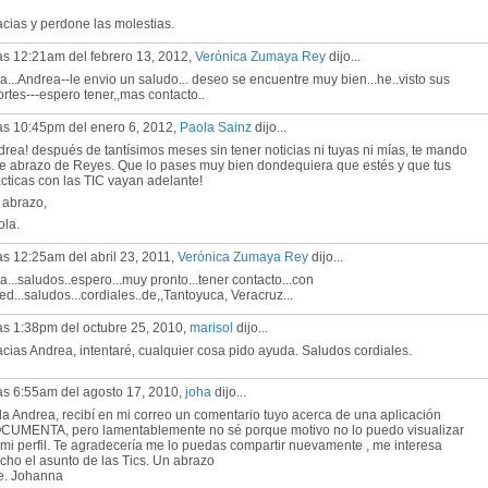
cias y perdone las molestias.
as 12:21am del febrero 13, 2012,
Verónica Zumaya Rey
dijo...
a...Andrea--le envio un saludo... deseo se encuentre muy bien...he..visto sus
rtes---espero tener,,mas contacto..
las 10:45pm del enero 6, 2012,
Paola Sainz
dijo...
rea! después de tantísimos meses sin tener noticias ni tuyas ni mías, te mando
te abrazo de Reyes. Que lo pases muy bien dondequiera que estés y que tus
cticas con las TIC vayan adelante!
 abrazo,
ola.
as 12:25am del abril 23, 2011,
Verónica Zumaya Rey
dijo...
a...saludos..espero...muy pronto...tener contacto...con
ed...saludos...cordiales..de,,Tantoyuca, Veracruz...
as 1:38pm del octubre 25, 2010,
marisol
dijo...
cias Andrea, intentaré, cualquier cosa pido ayuda. Saludos cordiales.
as 6:55am del agosto 17, 2010,
joha
dijo...
a Andrea, recibí en mi correo un comentario tuyo acerca de una aplicación
CUMENTA, pero lamentablemente no sé porque motivo no lo puedo visualizar
mi perfil. Te agradecería me lo puedas compartir nuevamente , me interesa
ho el asunto de las Tics. Un abrazo
te. Johanna