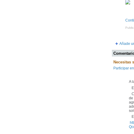
Cont
Public
Añade un
Comentario
Necesitas 
Participar en
A l
Es
Con
de 
ag
adm
sol
El 
ht
Qc