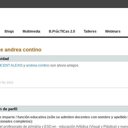
Red socia
Blogs
Multimedia
B.PrácTICas 2.0
Talleres
Webinars
e andrea contino
vidad
ICENT ALEXIS
y
andrea contino
son ahora amigos
4 Dic 2024
 de perfil
e imparte / función educativa (sólo se admiten docentes con nombre y apellido 
sionales completos):
l profesorado de primária y ESO en - educación Artística (Visual y Plástica) y nue