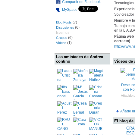
Compartir en Facebook
Tecnologías
Experiencia 
MySpace
Soy creador 
Nombre y lo
(7)
Blog Posts
Trabajo como
(6)
Discusiones
en la L.A.B.A
Eventos
Página web 
(6)
Grupos
correcto)
(1)
Vídeos
http://www.n
Las amistades de Andrea
Vídeos de 
contino
Descubr
con Ro
Añadido 
Añade u
El blog de
GRA
ESC