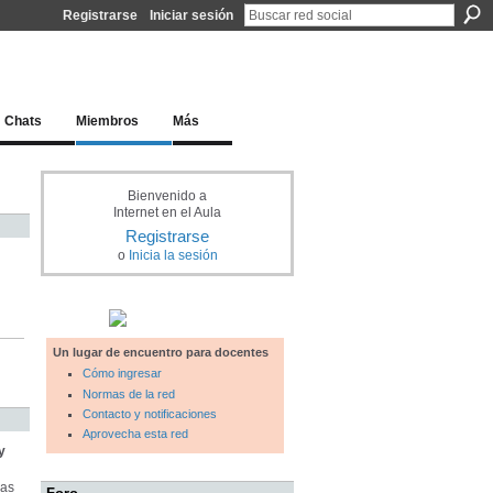
Registrarse
Iniciar sesión
l docente para una educación del siglo XXI
Chats
Miembros
Más
Bienvenido a
Internet en el Aula
Registrarse
o
Inicia la sesión
Un lugar de encuentro para docentes
Cómo ingresar
Normas de la red
Contacto y notificaciones
Aprovecha esta red
y
vas