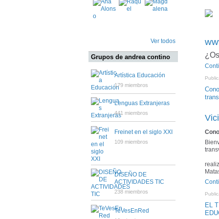
ww
Ver todos
¿Os
Grupos de andrea contino
Cont
Artística Educación
Public
179 miembros
Cono
tran
Lenguas Extranjeras
441 miembros
Vic
Cono
Freinet en el siglo XXI
Bienv
109 miembros
trans
reali
Mata
DISEÑO DE
Cont
ACTIVIDADES TIC
238 miembros
Public
EL 
TeVesEnRed
EDU