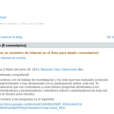
inuar
ado el octubre 1, 2011 a las 10:10pm
 post en tu blog
Ver t
 (8 comentarios)
ser un miembro de Internet en el Aula para añadir comentarios!
 Internet en el Aula
as 2:00pm del junio 29, 2014,
Manuela Sanz Valenzuela
dijo...
timado compañer@:
tinuo con mi trabajo de investigación y he visto que has realizado la función
administrador o has dinamizado con tu participación activa esta red. Te
radecería que me contestaras a unas breves preguntas destinadas a los
inistradores y dinamizadores ( miembros activos y participativos) de esta red,
o te llevará unos minutos.
enlace a las preguntas es el siguiente:
tps://docs.google.com/forms/d/1Aih06I1tO6Ef_6DHzc4uVCd-
d8GDcb4qIrtPHDrgY/viewform?usp=send_form