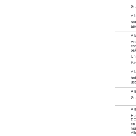
Gra
A l
hol
apo
A 
And
es
prá
Un
Pa
A l
hol
ust
A l
Gra
A l
Hol
DO
en 
muc
At