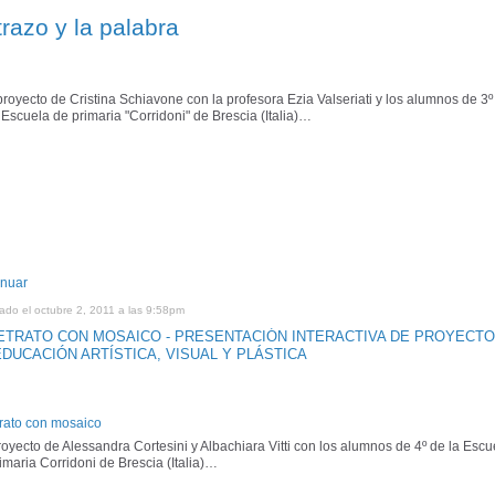
trazo y la palabra
oyecto de Cristina Schiavone con la profesora Ezia Valseriati y los alumnos de 3º 
 Escuela de primaria "Corridoni" de Brescia (Italia)…
inuar
ado el octubre 2, 2011 a las 9:58pm
RETRATO CON MOSAICO - PRESENTACIÓN INTERACTIVA DE PROYECT
EDUCACIÓN ARTÍSTICA, VISUAL Y PLÁSTICA
trato con mosaico
oyecto de Alessandra Cortesini y Albachiara Vitti con los alumnos de 4º de la Escu
imaria Corridoni de Brescia (Italia)…