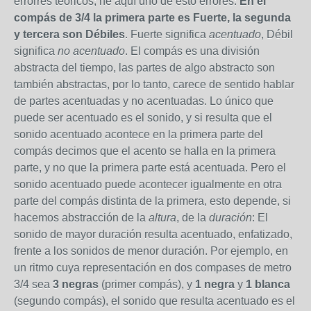
errorres teóricos; he aquí uno de esto errores:
En el
compás de 3/4 la primera parte es Fuerte, la segunda
y tercera son Débiles
. Fuerte significa
acentuado
, Débil
significa
no acentuado
. El compás es una división
abstracta del tiempo, las partes de algo abstracto son
también abstractas, por lo tanto, carece de sentido hablar
de partes acentuadas y no acentuadas. Lo único que
puede ser acentuado es el sonido, y si resulta que el
sonido acentuado acontece en la primera parte del
compás decimos que el acento se halla en la primera
parte, y no que la primera parte está acentuada. Pero el
sonido acentuado puede acontecer igualmente en otra
parte del compás distinta de la primera, esto depende, si
hacemos abstracción de la
altura
, de la
duración
: El
sonido de mayor duración resulta acentuado, enfatizado,
frente a los sonidos de menor duración. Por ejemplo, en
un ritmo cuya representación en dos compases de metro
3/4 sea
3 negras
(primer compás), y
1 negra
y
1 blanca
(segundo compás), el sonido que resulta acentuado es el