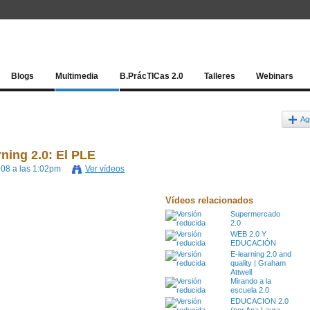
Red socia
Blogs
Multimedia
B.PrácTICas 2.0
Talleres
Webinars
Ag
rning 2.0: El PLE
2008 a las 1:02pm
Ver vídeos
Vídeos relacionados
Supermercado
2.0
WEB 2.0 Y
EDUCACIÓN
E-learning 2.0 and
quality | Graham
Attwell
Mirando a la
escuela 2.0
EDUCACION 2.0