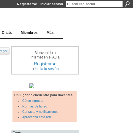
Registrarse
Iniciar sesión
l docente para una educación del siglo XXI
Chats
Miembros
Más
regar
Bienvenido a
Internet en el Aula
Registrarse
o
Inicia la sesión
Un lugar de encuentro para docentes
Cómo ingresar
Normas de la red
Contacto y notificaciones
Aprovecha esta red