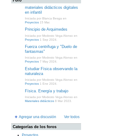
Foro
materiales didácticos digitales
en infantil
Iniciada por Blanca Besga en
Proyectos
15 Mar.
Principio de Arquimedes
Iniciada por Modesto Vega Alonso en
Proyectos
1 Sep 2024.
Fuerza centrifuga y "Duelo de
fantasmas"
Iniciada por Modesto Vega Alonso en
Proyectos
7 May 2024.
Estudiar Física observando la
naturaleza
Iniciada por Modesto Vega Alonso en
Proyectos
1 Ene 2024.
Física. Energía y trabajo
Iniciada por Modesto Vega Alonso en
Materiales didácticos
8 Mar 2023.
Agregar una discusión
Ver todos
Categorías de los foros
Proyectos