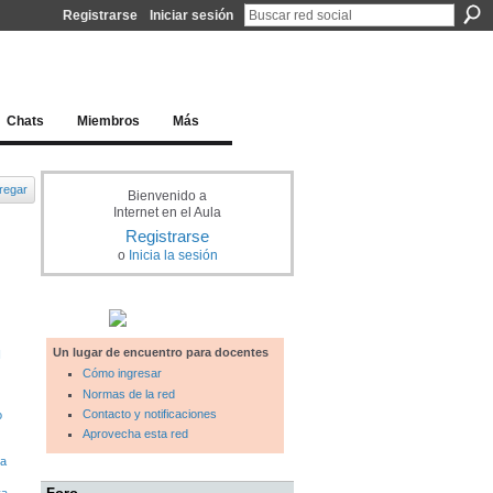
Registrarse
Iniciar sesión
l docente para una educación del siglo XXI
Chats
Miembros
Más
regar
Bienvenido a
Internet en el Aula
Registrarse
o
Inicia la sesión
Un lugar de encuentro para docentes
N
Cómo ingresar
Normas de la red
Contacto y notificaciones
o
Aprovecha esta red
ta