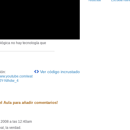
Escuela nuev
ológica no hay tecnología que
Ver código incrustado
ión:
/www.youtube.com/wat
IJY-NIhdw_4
el Aula para añadir comentarios!
 2008 a las 12:40am
al, la verdad.