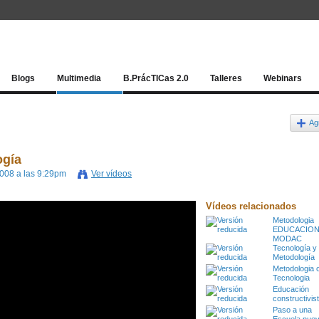
Red socia
Blogs
Multimedia
B.PrácTICas 2.0
Talleres
Webinars
Ag
ogía
2008 a las 9:29pm
Ver vídeos
Vídeos relacionados
Metodologia
EDUCACIO
MODAC
Tecnología y
Metodología
Metodologia 
Tecnologia
Educación
constructivis
Paso a una