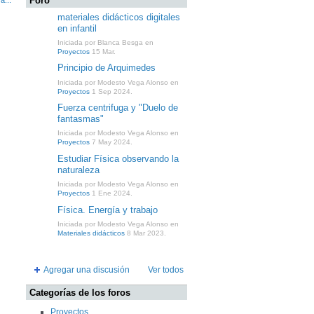
Foro
a...
materiales didácticos digitales
en infantil
Iniciada por Blanca Besga en
Proyectos
15 Mar.
Principio de Arquimedes
Iniciada por Modesto Vega Alonso en
Proyectos
1 Sep 2024.
Fuerza centrifuga y "Duelo de
fantasmas"
Iniciada por Modesto Vega Alonso en
Proyectos
7 May 2024.
Estudiar Física observando la
naturaleza
Iniciada por Modesto Vega Alonso en
Proyectos
1 Ene 2024.
Física. Energía y trabajo
Iniciada por Modesto Vega Alonso en
Materiales didácticos
8 Mar 2023.
Agregar una discusión
Ver todos
Categorías de los foros
Proyectos