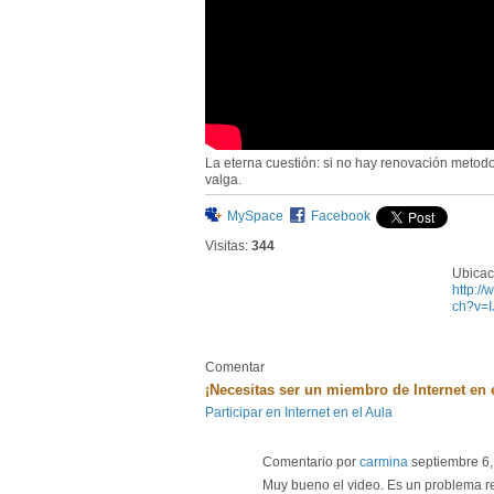
La eterna cuestión: si no hay renovación metod
valga.
MySpace
Facebook
Visitas:
344
Ubicac
http:/
ch?v=
Comentar
¡Necesitas ser un miembro de Internet en 
Participar en Internet en el Aula
Comentario por
carmina
septiembre 6,
Muy bueno el video. Es un problema re