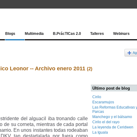
Red socia
Blogs
Multimedia
B.PrácTICas 2.0
Talleres
Webinars
Ag
ico Leonor -- Archivo enero 2011
(2)
Último post de blog
Cirilo
Escaramujos
Las Reformas Educativas y
Parcas
Manchego y el bálsamo
stridente del alguacil iba tronando calle
Cirilo el del rayo
o de su corneta, mientras de cada portal
La leyenda de Ceridwen
 barrio. En unos instantes todas rodeaban
La Iguala
a DKV tan destartalada por fuera como