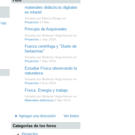
Foro
materiales didácticos digitales
en infantil
Iniciada por Blanca Besga en
Proyectos
15 Mar.
 las
Principio de Arquimedes
Iniciada por Modesto Vega Alonso en
Proyectos
1 Sep 2024.
Fuerza centrifuga y "Duelo de
fantasmas"
Iniciada por Modesto Vega Alonso en
Proyectos
7 May 2024.
Estudiar Física observando la
naturaleza
Iniciada por Modesto Vega Alonso en
Proyectos
1 Ene 2024.
Física. Energía y trabajo
Iniciada por Modesto Vega Alonso en
Materiales didácticos
8 Mar 2023.
Agregar una discusión
Ver todos
Categorías de los foros
Proyectos