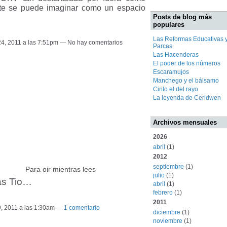
ente se puede imaginar como un espacio
Posts de blog más
populares
Las Reformas Educativas y
24, 2011 a las 7:51pm — No hay comentarios
Parcas
Las Hacenderas
El poder de los números
Escaramujos
Manchego y el bálsamo
Cirilo el del rayo
La leyenda de Ceridwen
Archivos mensuales
2026
abril
(1)
2012
septiembre
(1)
Para oir mientras lees
julio
(1)
as Tio…
abril
(1)
febrero
(1)
2011
9, 2011 a las 1:30am —
1 comentario
diciembre
(1)
noviembre
(1)