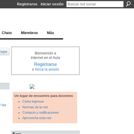
Registrarse
Iniciar sesión
l docente para una educación del siglo XXI
Chats
Miembros
Más
regar
Bienvenido a
Internet en el Aula
Registrarse
o
Inicia la sesión
Un lugar de encuentro para docentes
Cómo ingresar
 las
Normas de la red
Contacto y notificaciones
Aprovecha esta red