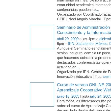
totalmente en línea. De libre acce
comunidad académica interesada
conferencias pueden se
…
Organizado por Coordinador aca
CFIE / Noel Angulo Marcial | Tipo
Seminario de Administración 
Conocimiento y la Informació
abril 29, 2009
a las 4pm a
diciem
6pm –
IPN. Zacatenco, México, D
Aunque el Seminario es totalmente
sesión inaugural cambia un poco 
que hacemos coincidir la presenc
destacados conferencistas quien
actividad en
…
Organizado por IPN. Centro de F
Innovación Educativa | Tipo:
semi
Curso de verano ONLINE 20
Aprendizaje Cooperativo Web
junio 16, 2009
hasta
julio 24, 200
Para todos los interesados me pe
sobre el curso de Aprendizaje C
desarrollado dentro del marco de