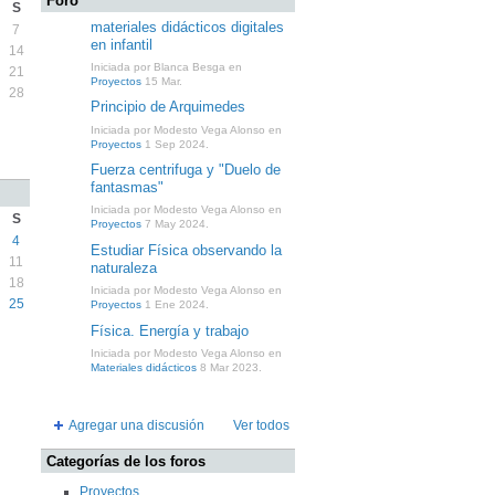
Foro
S
materiales didácticos digitales
7
en infantil
14
Iniciada por Blanca Besga en
21
Proyectos
15 Mar.
28
Principio de Arquimedes
Iniciada por Modesto Vega Alonso en
Proyectos
1 Sep 2024.
Fuerza centrifuga y "Duelo de
fantasmas"
Iniciada por Modesto Vega Alonso en
S
Proyectos
7 May 2024.
4
Estudiar Física observando la
11
naturaleza
18
Iniciada por Modesto Vega Alonso en
25
Proyectos
1 Ene 2024.
Física. Energía y trabajo
Iniciada por Modesto Vega Alonso en
Materiales didácticos
8 Mar 2023.
Agregar una discusión
Ver todos
Categorías de los foros
Proyectos