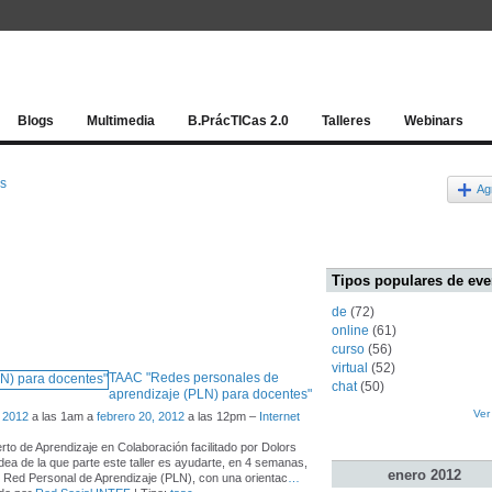
Red socia
Blogs
Multimedia
B.PrácTICas 2.0
Talleres
Webinars
os
Ag
Tipos populares de eve
de
(72)
online
(61)
curso
(56)
virtual
(52)
TAAC "Redes personales de
chat
(50)
aprendizaje (PLN) para docentes"
Ver
 2012
a las 1am a
febrero 20, 2012
a las 12pm –
Internet
ierto de Aprendizaje en Colaboración facilitado por Dolors
idea de la que parte este taller es ayudarte, en 4 semanas,
enero
2012
u Red Personal de Aprendizaje (PLN), con una orientac
…