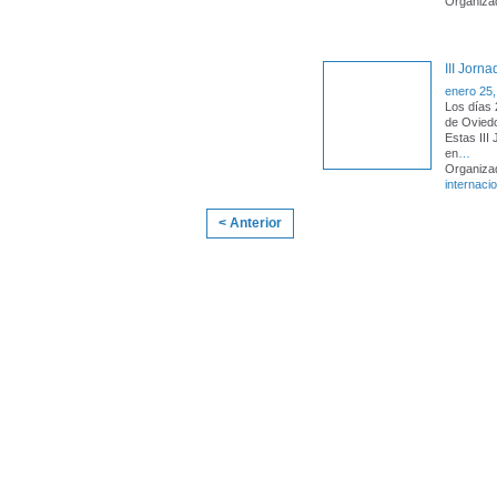
Organiza
III Jorn
enero 25,
Los días 
de Oviedo
Estas III
en
…
Organiza
internaci
< Anterior