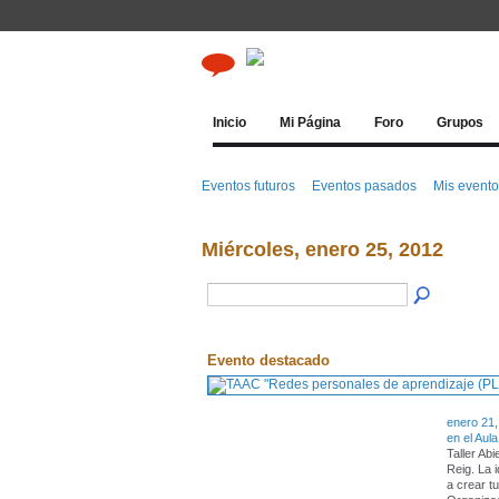
Inicio
Mi Página
Foro
Grupos
Eventos futuros
Eventos pasados
Mis event
Miércoles, enero 25, 2012
Evento destacado
enero 21,
en el Aula
Taller Ab
Reig. La 
a crear t