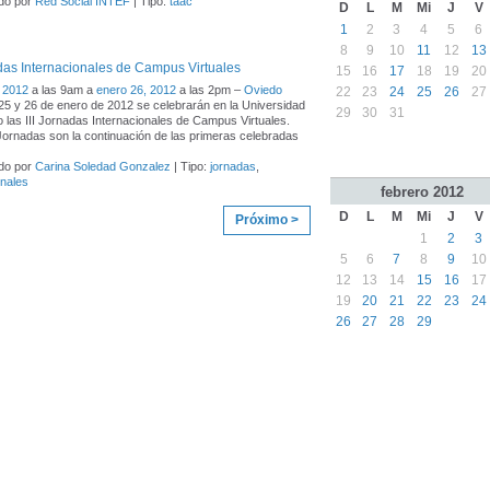
do por
Red Social INTEF
| Tipo:
taac
D
L
M
Mi
J
V
1
2
3
4
5
6
8
9
10
11
12
13
adas Internacionales de Campus Virtuales
15
16
17
18
19
20
 2012
a las 9am a
enero 26, 2012
a las 2pm –
Oviedo
22
23
24
25
26
27
25 y 26 de enero de 2012 se celebrarán en la Universidad
29
30
31
 las III Jornadas Internacionales de Campus Virtuales.
 Jornadas son la continuación de las primeras celebradas
do por
Carina Soledad Gonzalez
| Tipo:
jornadas
,
onales
febrero
2012
D
L
M
Mi
J
V
Próximo >
1
2
3
5
6
7
8
9
10
12
13
14
15
16
17
19
20
21
22
23
24
26
27
28
29