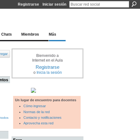
Registrarse
Iniciar sesión
l docente para una educación del siglo XXI
Chats
Miembros
Más
regar
Bienvenido a
Internet en el Aula
Registrarse
o
Inicia la sesión
ntos
Un lugar de encuentro para docentes
Cómo ingresar
Normas de la red
Contacto y notificaciones
 todos
Aprovecha esta red