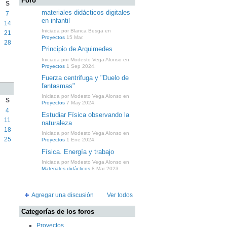
Foro
S
materiales didácticos digitales
7
en infantil
14
Iniciada por Blanca Besga en
21
Proyectos
15 Mar.
28
Principio de Arquimedes
Iniciada por Modesto Vega Alonso en
Proyectos
1 Sep 2024.
Fuerza centrifuga y "Duelo de
fantasmas"
Iniciada por Modesto Vega Alonso en
S
Proyectos
7 May 2024.
4
Estudiar Física observando la
11
naturaleza
18
Iniciada por Modesto Vega Alonso en
25
Proyectos
1 Ene 2024.
Física. Energía y trabajo
Iniciada por Modesto Vega Alonso en
Materiales didácticos
8 Mar 2023.
Agregar una discusión
Ver todos
Categorías de los foros
Proyectos