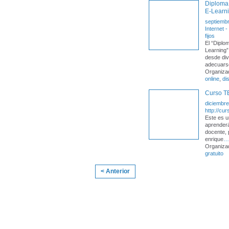
Diploma 
E-Learn
septiembr
Internet 
fijos
El “Diplo
Learning”
desde div
adecuars
Organiza
online
,
di
Curso 
diciembre
http://cu
Este es u
aprenderá
docente, 
enrique
…
Organiza
gratuito
< Anterior