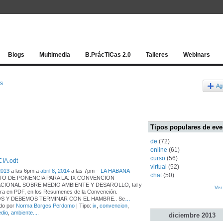
Red socia
Blogs
Multimedia
B.PrácTICas 2.0
Talleres
Webinars
os
Ag
Tipos populares de eve
de
(72)
online
(61)
curso
(56)
IA.odt
virtual
(52)
 2013
a las 6pm a
abril 8, 2014
a las 7pm –
LA HABANA
chat
(50)
O DE PONENCIA PARA LA: IX CONVENCION
CIONAL SOBRE MEDIO AMBIENTE Y DESAROLLO, tal y
Ver
ura en PDF, en los Resumenes de la Convención.
 Y DEBEMOS TERMINAR CON EL HAMBRE.. Se
…
do por
Norma Borges Perdomo
| Tipo:
ix
,
convencion
,
dio
,
ambiente....
diciembre
2013