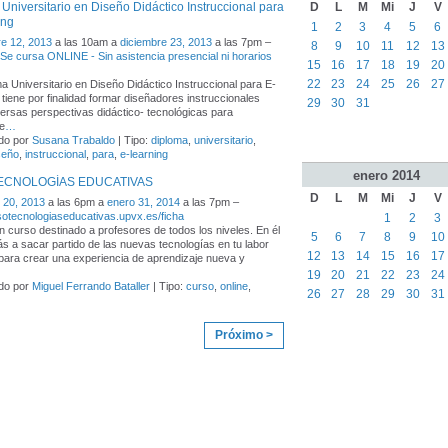
D
L
M
Mi
J
V
Universitario en Diseño Didáctico Instruccional para
ing
1
2
3
4
5
6
e 12, 2013
a las 10am a
diciembre 23, 2013
a las 7pm –
8
9
10
11
12
13
- Se cursa ONLINE - Sin asistencia presencial ni horarios
15
16
17
18
19
20
22
23
24
25
26
27
ma Universitario en Diseño Didáctico Instruccional para E-
 tiene por finalidad formar diseñadores instruccionales
29
30
31
ersas perspectivas didáctico- tecnológicas para
e
…
do por
Susana Trabaldo
| Tipo:
diploma
,
universitario
,
seño
,
instruccional
,
para
,
e-learning
enero
2014
TECNOLOGÍAS EDUCATIVAS
D
L
M
Mi
J
V
 20, 2013
a las 6pm a
enero 31, 2014
a las 7pm –
rsotecnologiaseducativas.upvx.es/ficha
1
2
3
n curso destinado a profesores de todos los niveles. En él
5
6
7
8
9
10
s a sacar partido de las nuevas tecnologías en tu labor
12
13
14
15
16
17
para crear una experiencia de aprendizaje nueva y
19
20
21
22
23
24
do por
Miguel Ferrando Bataller
| Tipo:
curso
,
online
,
26
27
28
29
30
31
Próximo >