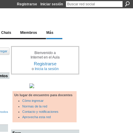
Registrarse
Iniciar sesión
l docente para una educación del siglo XXI
Chats
Miembros
Más
regar
Bienvenido a
Internet en el Aula
Registrarse
o
Inicia la sesión
ntos
Un lugar de encuentro para docentes
Cómo ingresar
Normas de la red
Contacto y notificaciones
 todos
Aprovecha esta red