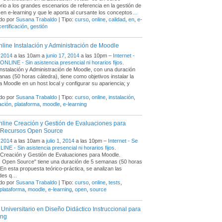
orio a los grandes escenarios de referencia en la gestión de
d en e-learning y que le aporta al cursante los conceptos
…
do por
Susana Trabaldo
| Tipo:
curso
,
online
,
calidad
,
en
,
e-
certificación
,
gestión
line Instalación y Administración de Moodle
 2014
a las 10am a
junio 17, 2014
a las 10pm –
Internet -
ONLINE - Sin asistencia presencial ni horarios fijos.
Instalación y Administración de Moodle, con una duración
nas (50 horas cátedra), tiene como objetivos instalar la
a Moodle en un host local y configurar su apariencia; y
do por
Susana Trabaldo
| Tipo:
curso
,
online
,
instalación
,
ación
,
plataforma
,
moodle
,
e-learning
line Creación y Gestión de Evaluaciones para
 Recursos Open Source
 2014
a las 10am a
julio 1, 2014
a las 10pm –
Internet - Se
INE - Sin asistencia presencial ni horarios fijos.
"Creación y Gestión de Evaluaciones para Moodle.
 Open Source" tiene una duración de 5 semanas (50 horas
 En esta propuesta teórico-práctica, se analizan las
ades q
…
do por
Susana Trabaldo
| Tipo:
curso
,
online
,
tests
,
plataforma
,
moodle
,
e-learning
,
open
,
source
Universitario en Diseño Didáctico Instruccional para
ing