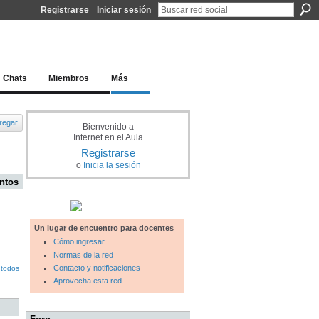
Registrarse
Iniciar sesión
l docente para una educación del siglo XXI
Chats
Miembros
Más
regar
Bienvenido a
Internet en el Aula
Registrarse
o
Inicia la sesión
ntos
Un lugar de encuentro para docentes
Cómo ingresar
Normas de la red
Contacto y notificaciones
 todos
Aprovecha esta red