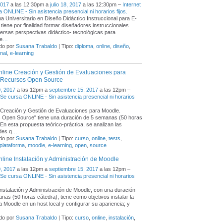
2017
a las 12:30pm a
julio 18, 2017
a las 12:30pm –
Internet
a ONLINE - Sin asistencia presencial ni horarios fijos.
ma Universitario en Diseño Didáctico Instruccional para E-
 tiene por finalidad formar diseñadores instruccionales
ersas perspectivas didáctico- tecnológicas para
e
…
do por
Susana Trabaldo
| Tipo:
diploma
,
online
,
diseño
,
nal
,
e-learning
line Creación y Gestión de Evaluaciones para
 Recursos Open Source
, 2017
a las 12pm a
septiembre 15, 2017
a las 12pm –
- Se cursa ONLINE - Sin asistencia presencial ni horarios
"Creación y Gestión de Evaluaciones para Moodle.
 Open Source" tiene una duración de 5 semanas (50 horas
 En esta propuesta teórico-práctica, se analizan las
ades q
…
do por
Susana Trabaldo
| Tipo:
curso
,
online
,
tests
,
plataforma
,
moodle
,
e-learning
,
open
,
source
line Instalación y Administración de Moodle
, 2017
a las 12pm a
septiembre 15, 2017
a las 12pm –
- Se cursa ONLINE - Sin asistencia presencial ni horarios
Instalación y Administración de Moodle, con una duración
nas (50 horas cátedra), tiene como objetivos instalar la
a Moodle en un host local y configurar su apariencia; y
do por
Susana Trabaldo
| Tipo:
curso
,
online
,
instalación
,