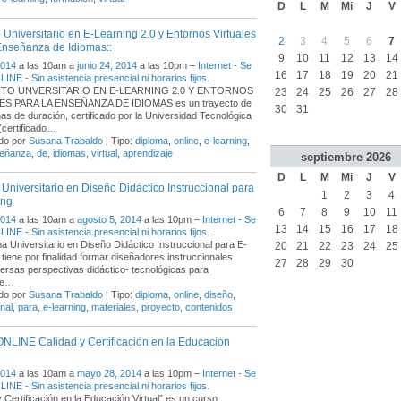
D
L
M
Mi
J
V
o Universitario en E-Learning 2.0 y Entornos Virtuales
2
3
4
5
6
7
Enseñanza de Idiomas::
9
10
11
12
13
14
2014
a las 10am a
junio 24, 2014
a las 10pm –
Internet - Se
16
17
18
19
20
21
INE - Sin asistencia presencial ni horarios fijos.
RTO UNVERSITARIO EN E-LEARNING 2.0 Y ENTORNOS
23
24
25
26
27
28
S PARA LA ENSEÑANZA DE IDIOMAS es un trayecto de
30
31
s de duración, certificado por la Universidad Tecnológica
(certificado
…
do por
Susana Trabaldo
| Tipo:
diploma
,
online
,
e-learning
,
eñanza
,
de
,
idiomas
,
virtual
,
aprendizaje
septiembre
2026
D
L
M
Mi
J
V
Universitario en Diseño Didáctico Instruccional para
1
2
3
4
ing
6
7
8
9
10
11
2014
a las 10am a
agosto 5, 2014
a las 10pm –
Internet - Se
13
14
15
16
17
18
INE - Sin asistencia presencial ni horarios fijos.
ma Universitario en Diseño Didáctico Instruccional para E-
20
21
22
23
24
25
 tiene por finalidad formar diseñadores instruccionales
27
28
29
30
ersas perspectivas didáctico- tecnológicas para
e
…
do por
Susana Trabaldo
| Tipo:
diploma
,
online
,
diseño
,
nal
,
para
,
e-learning
,
materiales
,
proyecto
,
contenidos
ONLINE Calidad y Certificación en la Educación
2014
a las 10am a
mayo 28, 2014
a las 10pm –
Internet - Se
INE - Sin asistencia presencial ni horarios fijos.
y Certificación en la Educación Virtual” es un curso