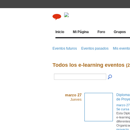
Inicio
Mi Página
Foro
Grupos
Eventos futuros
Eventos pasados
Mis event
Todos los e-learning eventos
(2
marzo 27
Diplomat
de Proye
Jueves
marzo 27
Se cursa 
Esta Dipl
e-learnin
diferentes
Organiza
proyecto