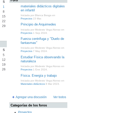
Foro
S
materiales didácticos digitales
1
en infantil
8
Iniciada por Blanca Besga en
15
Proyectos
15 Mar.
22
Principio de Arquimedes
29
Iniciada por Modesto Vega Alonso en
Proyectos
1 Sep 2024.
Fuerza centrifuga y "Duelo de
fantasmas"
Iniciada por Modesto Vega Alonso en
S
Proyectos
7 May 2024.
5
Estudiar Física observando la
12
naturaleza
19
Iniciada por Modesto Vega Alonso en
26
Proyectos
1 Ene 2024.
Física. Energía y trabajo
Iniciada por Modesto Vega Alonso en
Materiales didácticos
8 Mar 2023.
Agregar una discusión
Ver todos
Categorías de los foros
Proyectos