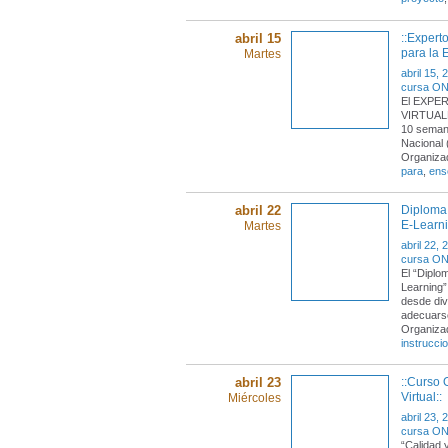
abril 15
::Expert
para la 
Martes
abril 15, 
cursa ONL
El EXPE
VIRTUALE
10 semana
Nacional 
Organiza
para
,
ens
abril 22
Diploma 
E-Learn
Martes
abril 22, 
cursa ONL
El “Diplo
Learning”
desde div
adecuars
Organiza
instruccio
abril 23
::Curso 
Virtual::
Miércoles
abril 23, 
cursa ONL
“Calidad 