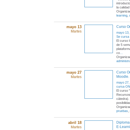
introduct
la calida
Organiza
learning
,
mayo 13
Curso On
Martes
mayo 13,
Se cursa 
El curso 
de 5 sema
plataform
co
…
Organiza
administr
mayo 27
Curso On
Moodle.
Martes
mayo 27,
cursa ONL
El curso 
Recursos
cátedra).
posibilid
Organiza
pruebas
,
abril 18
Diploma 
E-Learn
Martes