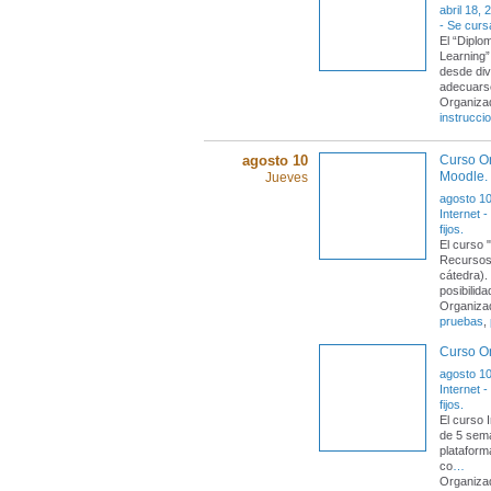
abril 18, 
- Se curs
El “Diplo
Learning”
desde div
adecuars
Organiza
instruccio
agosto 10
Curso On
Moodle.
Jueves
agosto 10
Internet 
fijos.
El curso 
Recursos
cátedra).
posibilid
Organiza
pruebas
,
Curso On
agosto 10
Internet 
fijos.
El curso 
de 5 sema
plataform
co
…
Organiza