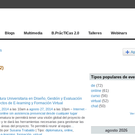
Red socia
Blogs
Multimedia
B.PrácTICas 2.0
Talleres
Webinars
os
Ag
2)
Tipos populares de eve
de
(72)
online
(61)
curso
(56)
ura Universitaria en Diseño, Gestión y Evaluación
virtual
(52)
ctos de E-learning y Formación Virtual
chat
(50)
, 2014
a las 10am a
agosto 27, 2014
a las 10pm –
Internet -
online sin asistencia presencial desde cualquier lugar
Ver
omatura te permitirá tener una visión global del proyecto de
g y te dará las herramientas necesarias para gestionar las
 áreas del proyecto. Te permitirá reunir al equipo
…
agosto
2026
do por
Susana Trabaldo
| Tipo:
diplomatura
,
online
,
,
e-learning
,
formación
,
virtual