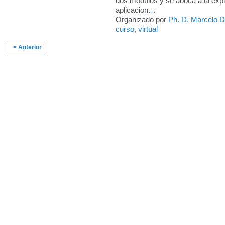
dos módulos y se aboca a la expl
aplicacion
…
Organizado por
Ph. D. Marcelo 
curso
,
virtual
< Anterior