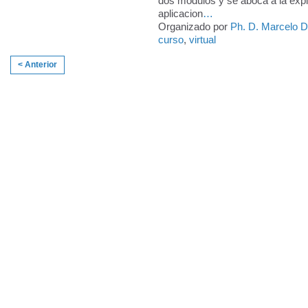
dos módulos y se aboca a la expl
aplicacion
…
Organizado por
Ph. D. Marcelo 
curso
,
virtual
< Anterior