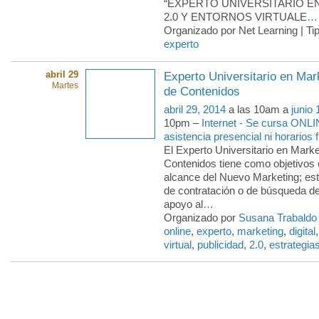
“EXPERTO UNIVERSITARIO E
2.0 Y ENTORNOS VIRTUALE
…
Organizado por Net Learning | Ti
experto
abril 29
Experto Universitario en Mark
Martes
de Contenidos
abril 29, 2014
a las 10am a
junio 
10pm –
Internet - Se cursa ONLI
asistencia presencial ni horarios f
El Experto Universitario en Market
Contenidos tiene como objetivos
alcance del Nuevo Marketing; esta
de contratación o de búsqueda de
apoyo al
…
Organizado por
Susana Trabaldo
online
,
experto
,
marketing
,
digital
virtual
,
publicidad
,
2.0
,
estrategia