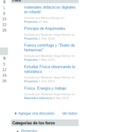
Foro
S
materiales didácticos digitales
1
en infantil
8
Iniciada por Blanca Besga en
15
Proyectos
15 Mar.
22
Principio de Arquimedes
29
Iniciada por Modesto Vega Alonso en
Proyectos
1 Sep 2024.
Fuerza centrifuga y "Duelo de
fantasmas"
Iniciada por Modesto Vega Alonso en
S
Proyectos
7 May 2024.
5
Estudiar Física observando la
12
naturaleza
19
Iniciada por Modesto Vega Alonso en
26
Proyectos
1 Ene 2024.
Física. Energía y trabajo
Iniciada por Modesto Vega Alonso en
Materiales didácticos
8 Mar 2023.
Agregar una discusión
Ver todos
Categorías de los foros
Proyectos