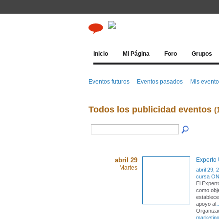
Inicio
Mi Página
Foro
Grupos
Eventos futuros
Eventos pasados
Mis event
Todos los publicidad eventos
(
abril 29
Experto 
Martes
abril 29, 
cursa ONL
El Expert
como obje
establece
apoyo al
Organiza
marketin