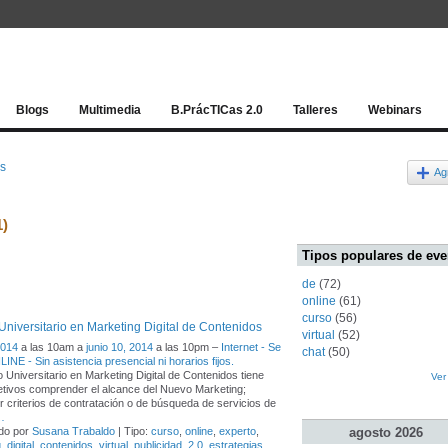
Red socia
Blogs
Multimedia
B.PrácTICas 2.0
Talleres
Webinars
os
Ag
1)
Tipos populares de eve
de
(72)
online
(61)
curso
(56)
Universitario en Marketing Digital de Contenidos
virtual
(52)
2014
a las 10am a
junio 10, 2014
a las 10pm –
Internet - Se
chat
(50)
INE - Sin asistencia presencial ni horarios fijos.
o Universitario en Marketing Digital de Contenidos tiene
Ver
tivos comprender el alcance del Nuevo Marketing;
r criterios de contratación o de búsqueda de servicios de
…
agosto
2026
do por
Susana Trabaldo
| Tipo:
curso
,
online
,
experto
,
g
,
digital
,
contenidos
,
virtual
,
publicidad
,
2.0
,
estrategias
,