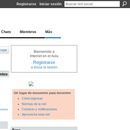
Registrarse
Iniciar sesión
l docente para una educación del siglo XXI
Chats
Miembros
Más
regar
Bienvenido a
Internet en el Aula
Registrarse
o
Inicia la sesión
ntos
Un lugar de encuentro para docentes
Cómo ingresar
Normas de la red
Contacto y notificaciones
 todos
Aprovecha esta red