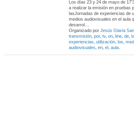
Los días 23 y 24 de mayo de 17'
a realizar la emisión en pruebas
lasJornadas de experiencias de ut
medios audiovisuales en el aula 
desarrol
…
Organizado por
Jesús Glaría Sa
transmisión
,
por
,
tv
,
on
,
line
,
de
,
l
experiencias
,
utilización
,
los
,
med
audiovisuales
,
en
,
el
,
aula.