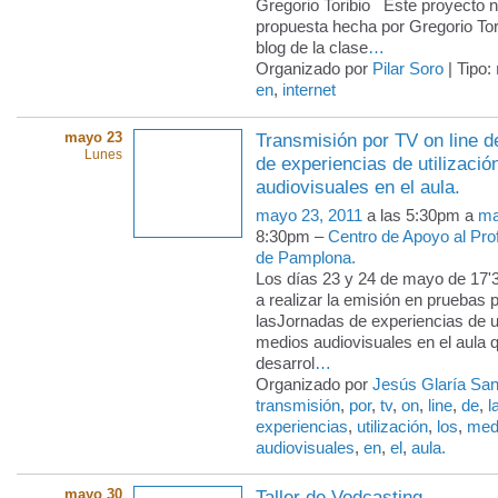
Gregorio Toribio Este proyecto 
propuesta hecha por Gregorio Tori
blog de la clase
…
Organizado por
Pilar Soro
| Tipo:
en
,
internet
mayo 23
Transmisión por TV on line d
Lunes
de experiencias de utilizació
audiovisuales en el aula.
mayo 23, 2011
a las 5:30pm a
ma
8:30pm –
Centro de Apoyo al Pr
de Pamplona.
Los días 23 y 24 de mayo de 17'
a realizar la emisión en pruebas
lasJornadas de experiencias de ut
medios audiovisuales en el aula 
desarrol
…
Organizado por
Jesús Glaría Sa
transmisión
,
por
,
tv
,
on
,
line
,
de
,
l
experiencias
,
utilización
,
los
,
med
audiovisuales
,
en
,
el
,
aula.
mayo 30
Taller de Vodcasting