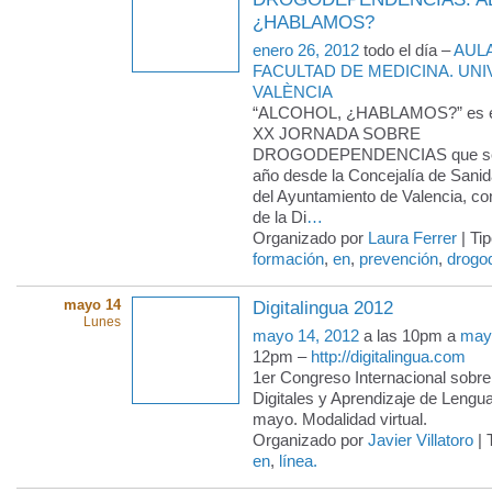
¿HABLAMOS?
enero 26, 2012
todo el día –
AUL
FACULTAD DE MEDICINA. UNI
VALÈNCIA
“ALCOHOL, ¿HABLAMOS?” es el
XX JORNADA SOBRE
DROGODEPENDENCIAS que se 
año desde la Concejalía de San
del Ayuntamiento de Valencia, co
de la Di
…
Organizado por
Laura Ferrer
| Ti
formación
,
en
,
prevención
,
drogo
mayo 14
Digitalingua 2012
Lunes
mayo 14, 2012
a las 10pm a
may
12pm –
http://digitalingua.com
1er Congreso Internacional sobr
Digitales y Aprendizaje de Lengua
mayo. Modalidad virtual.
Organizado por
Javier Villatoro
| 
en
,
línea.