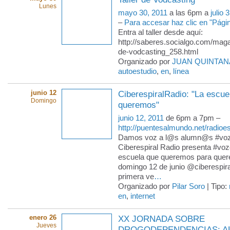
Lunes
mayo 30, 2011
a las 6pm a
julio 
–
Para accesar haz clic en "Pág
Entra al taller desde aquí:
http://saberes.socialgo.com/magaz
de-vodcasting_258.html
Organizado por
JUAN QUINTAN
autoestudio
,
en
,
línea
junio 12
CiberespiralRadio: "La escue
Domingo
queremos"
junio 12, 2011
de 6pm a 7pm –
http://puentesalmundo.net/radioes
Damos voz a l@s alumn@s #voz
Ciberespiral Radio presenta #voz
escuela que queremos para quere
domingo 12 de junio @ciberespira
primera ve
…
Organizado por
Pilar Soro
| Tipo:
en
,
internet
enero 26
XX JORNADA SOBRE
Jueves
DROGODEPENDENCIAS: A