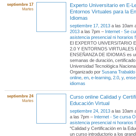
septiembre 17
Experto Universitario en E-L
Martes
Entornos Virtuales para la 
Idiomas
septiembre 17, 2013
a las 10am 
2013
a las 7pm –
Internet - Se c
asistencia presencial ni horarios f
El EXPERTO UNVERSITARIO 
2.0 Y ENTORNOS VIRTUALES 
ENSEÑANZA DE IDIOMAS es un 
semanas de duración, certificado 
Universidad Tecnológica Naciona
Organizado por
Susana Trabaldo
online
,
en
,
e-learning
,
2.0
,
y
,
ense
idiomas
septiembre 24
Curso online Calidad y Certif
Martes
Educación Virtual
septiembre 24, 2013
a las 10am 
a las 7pm –
Internet - Se cursa 
asistencia presencial ni horarios f
“Calidad y Certificación en la Edu
un curso introductorio a los gran