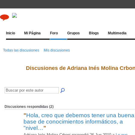
Inicio
Mi Página
Foro
Grupos
Blogs
Multimedia
Todas las discusiones
Mis discusiones
Discusiones de Adriana Inés Molina Crbo
Discusiones respondidas (2)
"
Hola, creo que debemos tener una buena
base de conocimientos informáticos, a
"nivel…
"
Adriana Inés Molina Crboni respondió 26 Jun 2010 a
Lo que