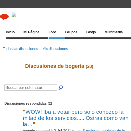
Inicio
Mi Página
Foro
Grupos
Blogs
Multimedia
Todas las discusiones
Mis discusiones
Discusiones de bogeria
(28)
Discusiones respondidas (2)
"
WOW! Iba a votar pero solo conozco la
mitad de los servicios..... Ostras como van
la…
"
bogeria respondió 2 Jul 2011 a
Los 5 mejores servicios de la