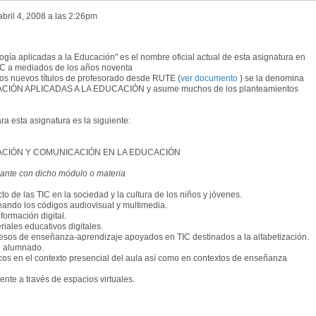
abril 4, 2008 a las 2:26pm
gía aplicadas a la Educación" es el nombre oficial actual de esta asignatura en
MEC a mediados de los años noventa
los nuevos títulos de profesorado desde RUTE (
ver documento
) se la denomina
IÓN APLICADAS A LA EDUCACIÓN y asume muchos de los planteamientos
a esta asignatura es la siguiente:
ACIÓN Y COMUNICACIÓN EN LA EDUCACIÓN
ante con dicho módulo o materia
to de las TIC en la sociedad y la cultura de los niños y jóvenes.
leando los códigos audiovisual y multimedia.
nformación digital.
riales educativos digitales.
rocesos de enseñanza-aprendizaje apoyados en TIC destinados a la alfabetización.
de alumnado.
gicos en el contexto presencial del aula así como en contextos de enseñanza
ente a través de espacios virtuales.