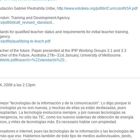
Fudación Gabriel Piedrahita Uribe,
http://www.eduteka.org/pdfdir/CurriculoINSA.pdf
London: Training and Development Agency.
s/pdf/d/draft_revised_standard...
ards for qualified teacher status and requirements for initial teacher training.
gency.
/pdf/q/qualifying-to-teach.pdf
acher of the future. Paper presented at the IFIP Working Groups 3.1 and 3.3
er of the Future, Australia 27th–31st January, University of Melbourne.
23Webb.pdf#search=%22standards%20...
 4, 2008 a las 2:13pm
 mejor "tecnologías de la información y de la comunicación". Lo digo porque lo
ecnologías ya no son nuevas, y muchas de ellas ya están desfasadas, pues
 suplantan. La tecnología evoluciona siempre, y por nuevas tecnologías se
emergencia, no sólo las TIC, como los nuevos sistemas de obtención de energía
éticos, y miles de tecnologías más. Es necesario hablar con propiedad.
nadores e internet, pues las tecnologías de la información y las tecnologías de
ás que eso. Hablemos también de todo tipo de medios audiovisuales, ipods,