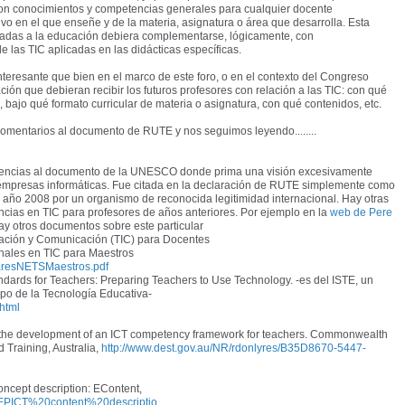
son conocimientos y competencias generales para cualquier docente
vo en el que enseñe y de la materia, asignatura o área que desarrolla. Esta
icadas a la educación debiera complementarse, lógicamente, con
e las TIC aplicadas en las didácticas específicas.
 interesante que bien en el marco de este foro, o en el contexto del Congreso
ión que debieran recibir los futuros profesores con relación a las TIC: con qué
bajo qué formato curricular de materia o asignatura, con qué contenidos, etc.
comentarios al documento de RUTE y nos seguimos leyendo........
icencias al documento de la UNESCO donde prima una visión excesivamente
s empresas informáticas. Fue citada en la declaración de RUTE simplemente como
e año 2008 por un organismo de reconocida legitimidad internacional. Hay otras
cias en TIC para profesores de años anteriores. Por ejemplo en la
web de Pere
hay otros documentos sobre este particular
ación y Comunicación (TIC) para Docentes
les en TIC para Maestros
daresNETSMaestros.pdf
dards for Teachers: Preparing Teachers to Use Technology. -es del ISTE, un
o de la Tecnología Educativa-
.html
or the development of an ICT competency framework for teachers. Commonwealth
 Training, Australia,
http://www.dest.gov.au/NR/rdonlyres/B35D8670-5447-
ncept description: EContent,
es/EPICT%20content%20descriptio...