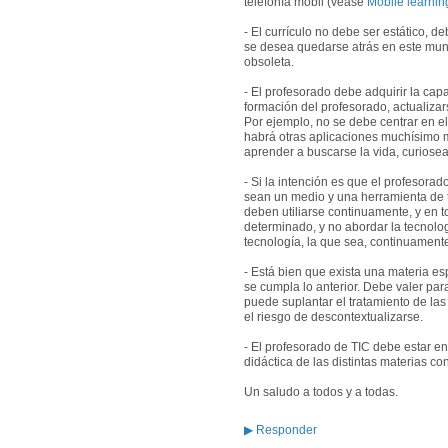
telefonía móbil (véase
Mobile learnin
- El currículo no debe ser estático, d
se desea quedarse atrás en este mund
obsoleta.
- El profesorado debe adquirir la ca
formación del profesorado, actualizar
Por ejemplo, no se debe centrar en e
habrá otras aplicaciones muchísimo m
aprender a buscarse la vida, curiosear
- Si la intención es que el profesorad
sean un medio y una herramienta de 
deben utiliarse continuamente, y en 
determinado, y no abordar la tecnolog
tecnología, la que sea, continuament
- Está bien que exista una materia e
se cumpla lo anterior. Debe valer par
puede suplantar el tratamiento de las
el riesgo de descontextualizarse.
- El profesorado de TIC debe estar en
didáctica de las distintas materias c
Un saludo a todos y a todas.
▶
Responder