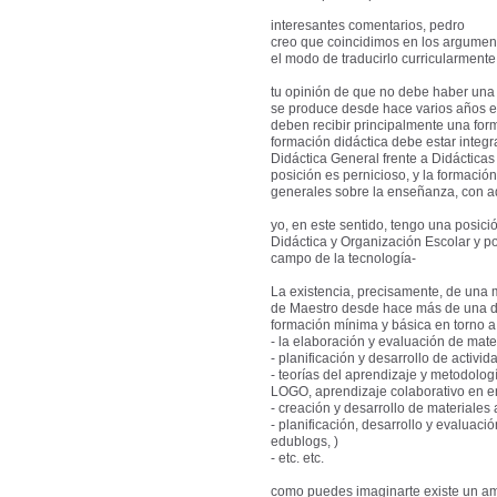
interesantes comentarios, pedro
creo que coincidimos en los argument
el modo de traducirlo curricularmente
tu opinión de que no debe haber una
se produce desde hace varios años en
deben recibir principalmente una form
formación didáctica debe estar integ
Didáctica General frente a Didáctica
posición es pernicioso, y la formació
generales sobre la enseñanza, con aq
yo, en este sentido, tengo una posic
Didáctica y Organización Escolar y p
campo de la tecnología-
La existencia, precisamente, de una 
de Maestro desde hace más de una dé
formación mínima y básica en torno 
- la elaboración y evaluación de mater
- planificación y desarrollo de activid
- teorías del aprendizaje y metodolo
LOGO, aprendizaje colaborativo en ent
- creación y desarrollo de materiales
- planificación, desarrollo y evaluaci
edublogs, )
- etc. etc.
como puedes imaginarte existe un amp