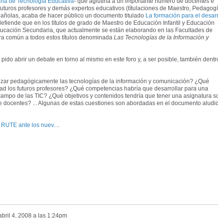
ria de Tecnología Educativa
- que aglutina a un importante número de docentes e
futuros profesores y demás expertos educativos (títulaciones de Maestro, Pedagogí
spañolas, acaba de hacer público un documento titulado
La formación para el desarr
efiende que en los títulos de grado de Maestro de Educación Infantil y Educación
ducación Secundaria, que actualmente se están elaborando en las Facultades de
ura común a todos estos títulos denominada
Las Tecnologías de la Información y
ido abrir un debate en torno al mismo en este foro y, a ser posible, también dentr
ilizar pedagógicamente las tecnologías de la información y comunicación? ¿Qué
sidad los futuros profesores? ¿Qué competencias habría que desarrollar para una
ampo de las TIC? ¿Qué objetivos y contenidos tendría que tener una asignatura s
de docentes? ... Algunas de estas cuestiones son abordadas en el documento aludi
 RUTE ante los nuev...
.
abril 4, 2008 a las 1:24pm