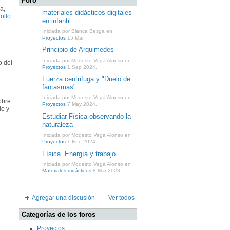
Foro
a,
materiales didácticos digitales
ollo
en infantil
Iniciada por Blanca Besga en
Proyectos
15 Mar.
Principio de Arquimedes
Iniciada por Modesto Vega Alonso en
o del
Proyectos
1 Sep 2024.
Fuerza centrifuga y "Duelo de
fantasmas"
Iniciada por Modesto Vega Alonso en
obre
Proyectos
7 May 2024.
do y
Estudiar Física observando la
naturaleza
Iniciada por Modesto Vega Alonso en
Proyectos
1 Ene 2024.
Física. Energía y trabajo
Iniciada por Modesto Vega Alonso en
Materiales didácticos
8 Mar 2023.
Agregar una discusión
Ver todos
Categorías de los foros
Proyectos