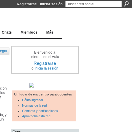
Registrarse
Iniciar sesión
l docente para una educación del siglo XXI
Chats
Miembros
Más
egar
Bienvenido a
Internet en el Aula
Registrarse
o
Inicia la sesión
ación
 los
Un lugar de encuentro para docentes
n
Cómo ingresar
Normas de la red
Contacto y notificaciones
ta, y
Aprovecha esta red
 un