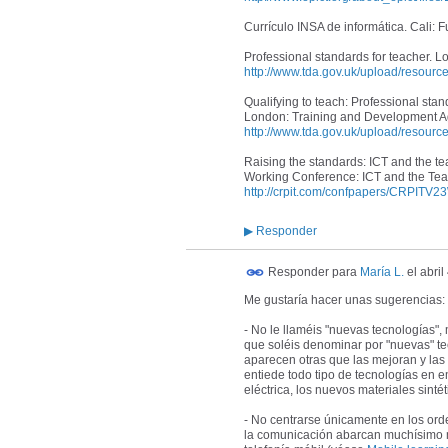
Currículo INSA de informática. Cali: 
Professional standards for teacher. 
http://www.tda.gov.uk/upload/resource
Qualifying to teach: Professional stand
London: Training and Development A
http://www.tda.gov.uk/upload/resources
Raising the standards: ICT and the te
Working Conference: ICT and the Teach
http://crpit.com/confpapers/CRPITV
▶
Responder
Responder para
María L.
el
abril
Me gustaría hacer unas sugerencias:
- No le llaméis "nuevas tecnologías",
que soléis denominar por "nuevas" t
aparecen otras que las mejoran y las
entiede todo tipo de tecnologías en 
eléctrica, los nuevos materiales sint
- No centrarse únicamente en los orde
la comunicación abarcan muchísimo m