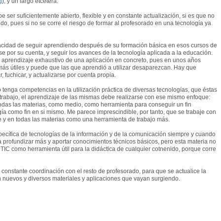
g
), y un largo etcétera.
ebe ser suficientemente abierto, flexible y en constante actualización, si es que no
o, pues si no se corre el riesgo de formar al profesorado en una tecnología ya
pacidad de seguir aprendiendo después de su formación básica en esos cursos de
se por su cuenta, y seguir los avances de la tecnología aplicada a la educación.
l aprendizaje exhaustivo de una aplicación en concreto, pues en unos años
ás útiles y puede que las que aprendió a utilizar desaparezcan. Hay que
, fuchicar, y actualizarse por cuenta propia.
o tenga competencias en la utilización práctica de diversas tecnologías, que éstas
trabajo, el aprendizaje de las mismas debe realizarse con ese mismo enfoque:
todas las materias, como medio, como herramienta para conseguir un fin
ía como fin en si mismo. Me parece imprescindible, por tanto, que se trabaje con
e y en todas las materias como una herramienta de trabajo más.
specífica de tecnologías de la información y de la comunicación siempre y cuando
a profundizar más y aportar conocimientos técnicos básicos, pero esta materia no
 TIC como herramienta útil para la didáctica de cualquier cotnenido, porque corre
 constante coordinación con el resto de profesorado, para que se actualice la
on nuevos y diversos materiales y aplicaciones que vayan surgiendo.