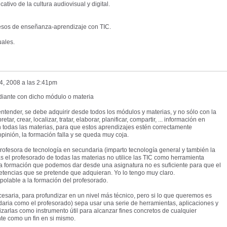
ativo de la cultura audiovisual y digital.
cesos de enseñanza-aprendizaje con TIC.
uales.
 4, 2008 a las 2:41pm
diante con dicho módulo o materia
ntender, se debe adquirir desde todos los módulos y materias, y no sólo con la
tar, crear, localizar, tratar, elaborar, planificar, compartir, ... información en
n todas las materias, para que estos aprendizajes estén correctamente
opinión, la formación falla y se queda muy coja.
ofesora de tecnología en secundaria (imparto tecnología general y también la
ras el profesorado de todas las materias no utilice las TIC como herramienta
 la formación que podemos dar desde una asignatura no es suficiente para que el
encias que se pretende que adquieran. Yo lo tengo muy claro.
polable a la formación del profesorado.
esaria, para profundizar en un nivel más técnico, pero si lo que queremos es
aria como el profesorado) sepa usar una serie de herramientas, aplicaciones y
lizarlas como instrumento útil para alcanzar fines concretos de cualquier
nte como un fin en si mismo.