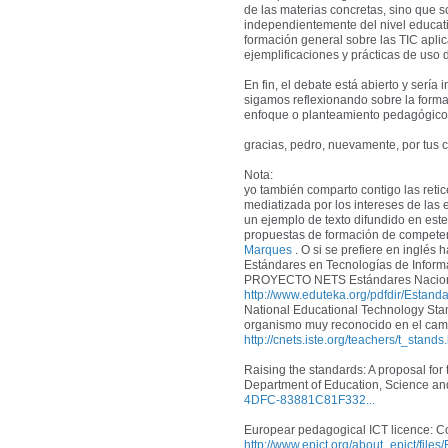
de las materias concretas, sino que 
independientemente del nivel educati
formación general sobre las TIC apl
ejemplificaciones y prácticas de uso d
En fin, el debate está abierto y sería
sigamos reflexionando sobre la formac
enfoque o planteamiento pedagógico, 
gracias, pedro, nuevamente, por tus 
Nota:
yo también comparto contigo las ret
mediatizada por los intereses de la
un ejemplo de texto difundido en est
propuestas de formación de competen
Marques
. O si se prefiere en inglés 
Estándares en Tecnologías de Inform
PROYECTO NETS Estándares Naciona
http://www.eduteka.org/pdfdir/Estan
National Educational Technology Stan
organismo muy reconocido en el camp
http://cnets.iste.org/teachers/t_stands
Raising the standards: A proposal f
Department of Education, Science and
4DFC-83881C81F332...
Europear pedagogical ICT licence: Co
http://www.epict.org/about_epict/fil