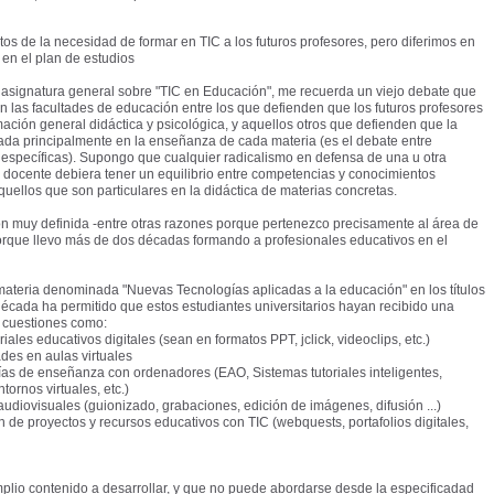
os de la necesidad de formar en TIC a los futuros profesores, pero diferimos en
 en el plan de estudios
 asignatura general sobre "TIC en Educación", me recuerda un viejo debate que
 las facultades de educación entre los que defienden que los futuros profesores
ación general didáctica y psicológica, y aquellos otros que defienden que la
rada principalmente en la enseñanza de cada materia (es el debate entre
s específicas). Supongo que cualquier radicalismo en defensa de una u otra
n docente debiera tener un equilibrio entre competencias y conocimientos
uellos que son particulares en la didáctica de materias concretas.
ión muy definida -entre otras razones porque pertenezco precisamente al área de
orque llevo más de dos décadas formando a profesionales educativos en el
materia denominada "Nuevas Tecnologías aplicadas a la educación" en los títulos
cada ha permitido que estos estudiantes universitarios hayan recibido una
a cuestiones como:
iales educativos digitales (sean en formatos PPT, jclick, videoclips, etc.)
ades en aulas virtuales
gías de enseñanza con ordenadores (EAO, Sistemas tutoriales inteligentes,
ornos virtuales, etc.)
 audiovisuales (guionizado, grabaciones, edición de imágenes, difusión ...)
ón de proyectos y recursos educativos con TIC (webquests, portafolios digitales,
lio contenido a desarrollar, y que no puede abordarse desde la especificadad