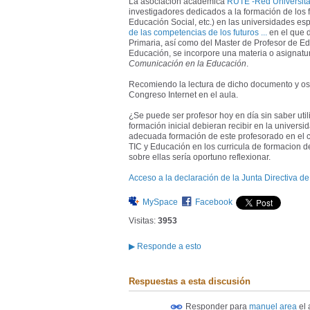
La asociación académica
RUTE -Red Universita
investigadores dedicados a la formación de los 
Educación Social, etc.) en las universidades e
de las competencias de los futuros ...
en el que d
Primaria, así como del Master de Profesor de E
Educación, se incorpore una materia o asignat
Comunicación en la Educación
.
Recomiendo la lectura de dicho documento y os p
Congreso Internet en el aula.
¿Se puede ser profesor hoy en día sin saber ut
formación inicial debieran recibir en la univer
adecuada formación de este profesorado en el c
TIC y Educación en los curricula de formacion 
sobre ellas sería oportuno reflexionar.
Acceso a la declaración de la Junta Directiva de
MySpace
Facebook
Visitas:
3953
▶
Responde a esto
Respuestas a esta discusión
Responder para
manuel area
el