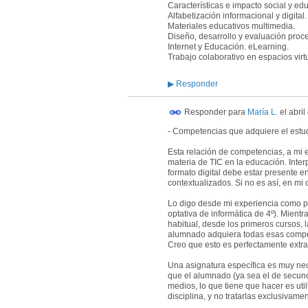
Características e impacto social y educ
Alfabetización informacional y digital.
Materiales educativos multimedia.
Diseño, desarrollo y evaluación pro
Internet y Educación. eLearning.
Trabajo colaborativo en espacios virt
▶
Responder
Responder para
María L.
el
abril
- Competencias que adquiere el estu
Esta relación de competencias, a mi e
materia de TIC en la educación. Interpre
formato digital debe estar presente e
contextualizados. Si no es así, en mi 
Lo digo desde mi experiencia como pr
optativa de informática de 4º). Mient
habitual, desde los primeros cursos,
alumnado adquiera todas esas compet
Creo que esto es perfectamente extra
Una asignatura específica es muy nec
que el alumnado (ya sea el de secund
medios, lo que tiene que hacer es uti
disciplina, y no tratarlas exclusivame