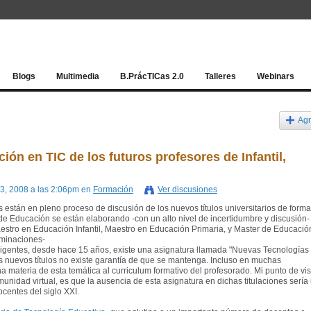
Red socia
Blogs
Multimedia
B.PrácTICas 2.0
Talleres
Webinars
Agr
ión en TIC de los futuros profesores de Infantil,
l 3, 2008 a las 2:06pm en
Formación
Ver discusiones
están en pleno proceso de discusión de los nuevos títulos universitarios de form
de Educación se están elaborando -con un alto nivel de incertidumbre y discusión-
aestro en Educación Infantil, Maestro en Educación Primaria, y Master de Educació
ominaciones-
 vigentes, desde hace 15 años, existe una asignatura llamada "Nuevas Tecnologías
s nuevos títulos no existe garantía de que se mantenga. Incluso en muchas
 materia de esta temática al curriculum formativo del profesorado. Mi punto de vis
idad virtual, es que la ausencia de esta asignatura en dichas titulaciones sería
ocentes del siglo XXI.