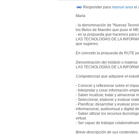
Responder para
manuel area
el
María
- la denominación de "Nuevas Tecnolo
los títulos de Maestro que puso el 
- en la propuesta que hacemos para 
LAS TECNOLOGÍAS DE LA INFORMAC
que sugieres.
En concreto la propuesta de RUTE par
Denominación del módulo o materia:
LAS TECNOLOGÍAS DE LA INFORM
Competencias que adquiere el estudi
- Conocer y reflexionar sobre el impac
- Interpretar y crear información emp
- Saber localizar, tratar y almacenar i
- Seleccionar, elaborar y evaluar mate
- Planificar, desarrollar y evaluar p
informacional, audiovisual y digital 
- Saber utilizar los recursos tecnoló
virtual.
- Ser capaz de trabajar colaborativam
Breve descripción de sus contenidos
.