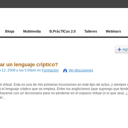
Red socia
Blogs
Multimedia
B.PrácTICas 2.0
Talleres
Webinars
Agr
ar un lenguaje críptico?
o 12, 2008 a las 5:00pm en
Formación
Ver discusiones
 virtual. Esta es una de mis primeras incursiones en este tipo de actos, y siempre
) el lenguaje críptico que se emplea. Entre los anglicismos (que supongo que tend
e hacerse con un diccionario para no perderse en el espacio virtual (o lo que sea). 
....