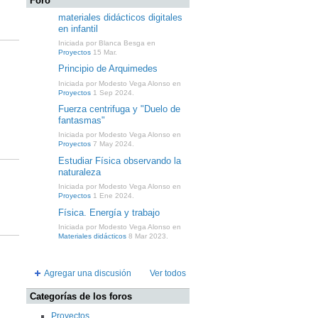
Foro
materiales didácticos digitales
en infantil
Iniciada por Blanca Besga en
Proyectos
15 Mar.
Principio de Arquimedes
Iniciada por Modesto Vega Alonso en
Proyectos
1 Sep 2024.
Fuerza centrifuga y "Duelo de
fantasmas"
Iniciada por Modesto Vega Alonso en
Proyectos
7 May 2024.
Estudiar Física observando la
naturaleza
Iniciada por Modesto Vega Alonso en
Proyectos
1 Ene 2024.
Física. Energía y trabajo
Iniciada por Modesto Vega Alonso en
Materiales didácticos
8 Mar 2023.
Agregar una discusión
Ver todos
Categorías de los foros
Proyectos