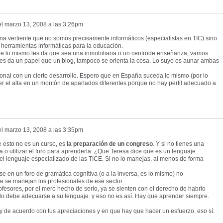
el
marzo 13, 2008 a las 3:26pm
a vertiente que no somos precisamente informáticos (especialistas en TIC) sino
 herramientas informáticas para la educación.
que lo mismo les da que sea una inmobiliaria o un centrode enseñanza, vamos
les da un papel que un blog, tampoco se orienta la cosa. Lo suyo es aunar ambas
sional con un cierto desarrollo. Espero que en España suceda lo mismo (por lo
er el alta en un montón de apartados diferentes porque no hay perfil adecuado a
el
marzo 13, 2008 a las 3:35pm
e esto no es un curso, es
la preparación de un congreso
. Y si no tienes una
a o utilizar el foro para aprenderla. ¿Que Teresa dice que es un lenguaje
 el lenguaje especializado de las TICE. Si no lo manejas, al menos de forma
e en un foro de gramática cognitiva (o a la inversa, es lo mismo) no
e se manejan los profesionales de ese sector.
ofesores, por el mero hecho de serlo, ya se sienten con el derecho de habrlo
do debe adecuarse a su lenguaje. y eso no es así. Hay que aprender siempre.
y de acuerdo con tus apreciaciones y en que hay que hacer un esfuerzo, eso sí: