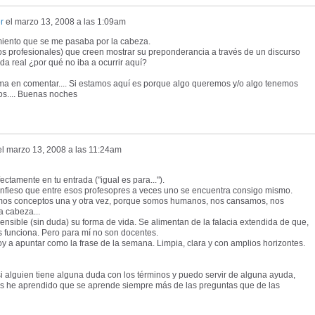
r
el
marzo 13, 2008 a las 1:09am
iento que se me pasaba por la cabeza.
os profesionales) que creen mostrar su preponderancia a través de un discurso
da real ¿por qué no iba a ocurrir aquí?
ema en comentar.... Si estamos aquí es porque algo queremos y/o algo tenemos
os.... Buenas noches
el
marzo 13, 2008 a las 11:24am
ctamente en tu entrada ("igual es para...").
confieso que entre esos profesopres a veces uno se encuentra consigo mismo.
mos conceptos una y otra vez, porque somos humanos, nos cansamos, nos
a cabeza...
nsible (sin duda) su forma de vida. Se alimentan de la falacia extendida de que,
es funciona. Pero para mí no son docentes.
oy a apuntar como la frase de la semana. Limpia, clara y con amplios horizontes.
i alguien tiene alguna duda con los términos y puedo servir de alguna ayuda,
os he aprendido que se aprende siempre más de las preguntas que de las