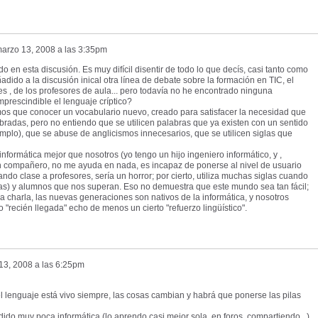
arzo 13, 2008 a las 3:35pm
o en esta discusión. Es muy difícil disentir de todo lo que decís, casi tanto como
ido a la discusión inical otra línea de debate sobre la formación en TIC, el
s , de los profesores de aula... pero todavía no he encontrado ninguna
mprescindible el lenguaje críptico?
os que conocer un vocabulario nuevo, creado para satisfacer la necesidad que
bradas, pero no entiendo que se utilicen palabras que ya existen con un sentido
jemplo), que se abuse de anglicismos innecesarios, que se utilicen siglas que
formática mejor que nosotros (yo tengo un hijo ingeniero informático, y ,
n compañero, no me ayuda en nada, es incapaz de ponerse al nivel de usuario
ndo clase a profesores, sería un horror; por cierto, utiliza muchas siglas cuando
gas) y alumnos que nos superan. Eso no demuestra que este mundo sea tan fácil;
charla, las nuevas generaciones son nativos de la informática, y nosotros
"recién llegada" echo de menos un cierto "refuerzo lingüístico".
13, 2008 a las 6:25pm
 lenguaje está vivo siempre, las cosas cambian y habrá que ponerse las pilas
ido muy poca informática (lo aprendo casi mejor sola, en foros, compartiendo...)