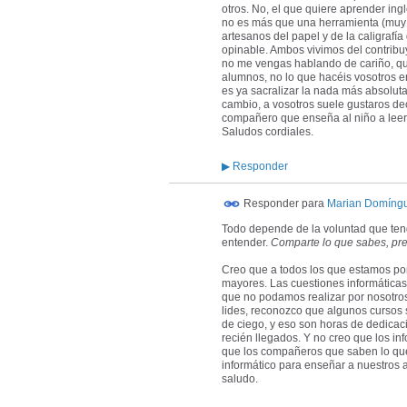
otros. No, el que quiere aprender ing
no es más que una herramienta (muy i
artesanos del papel y de la caligrafí
opinable. Ambos vivimos del contribu
no me vengas hablando de cariño, que
alumnos, no lo que hacéis vosotros en
es ya sacralizar la nada más absoluta
cambio, a vosotros suele gustaros deci
compañero que enseña al niño a leer..
Saludos cordiales.
▶
Responder
Responder para
Marian Domíng
Todo depende de la voluntad que te
entender.
Comparte lo que sabes, pre
Creo que a todos los que estamos po
mayores. Las cuestiones informáticas
que no podamos realizar por nosotro
lides, reconozco que algunos cursos
de ciego, y eso son horas de dedica
recién llegados. Y no creo que los in
que los compañeros que saben lo que 
informático para enseñar a nuestros 
saludo.