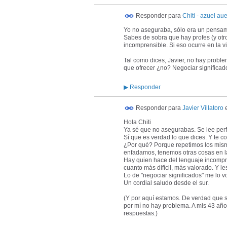
Responder para
Chiti - azuel aue
Yo no aseguraba, sólo era un pensam
Sabes de sobra que hay profes (y otr
incomprensible. Si eso ocurre en la vi
Tal como dices, Javier, no hay probl
que ofrecer ¿no? Negociar significad
▶
Responder
Responder para
Javier Villatoro
Hola Chiti
Ya sé que no asegurabas. Se lee perfe
Sí que es verdad lo que dices. Y te 
¿Por qué? Porque repetimos los mis
enfadamos, tenemos otras cosas en l
Hay quien hace del lenguaje incompre
cuanto más difícil, más valorado. Y l
Lo de "negociar significados" me lo v
Un cordial saludo desde el sur.
(Y por aquí estamos. De verdad que s
por mí no hay problema. A mis 43 añ
respuestas.)