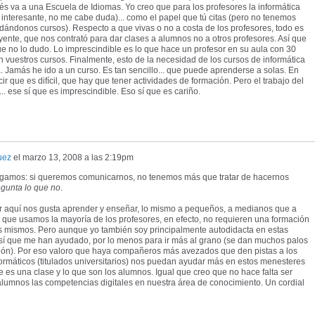
lés va a una Escuela de Idiomas. Yo creo que para los profesores la informática
nteresante, no me cabe duda)... como el papel que tú citas (pero no tenemos
a dándonos cursos). Respecto a que vivas o no a costa de los profesores, todo es
yente, que nos contrató para dar clases a alumnos no a otros profesores. Así que
 no lo dudo. Lo imprescindible es lo que hace un profesor en su aula con 30
 vuestros cursos. Finalmente, esto de la necesidad de los cursos de informática
. Jamás he ido a un curso. Es tan sencillo... que puede aprenderse a solas. En
r que es difícil, que hay que tener actividades de formación. Pero el trabajo del
. ese sí que es imprescindible. Eso sí que es cariño.
uez
el
marzo 13, 2008 a las 2:19pm
ngamos: si queremos comunicarnos, no tenemos más que tratar de hacernos
gunta lo que no
.
r aquí nos gusta aprender y enseñar, lo mismo a pequeños, a medianos que a
 que usamos la mayoría de los profesores, en efecto, no requieren una formación
s mismos. Pero aunque yo también soy principalmente autodidacta en estas
 sí que me han ayudado, por lo menos para ir más al grano (se dan muchos palos
ción). Por eso valoro que haya compañeros más avezados que den pistas a los
formáticos (titulados universitarios) nos puedan ayudar más en estos menesteres
es una clase y lo que son los alumnos. Igual que creo que no hace falta ser
alumnos las competencias digitales en nuestra área de conocimiento. Un cordial