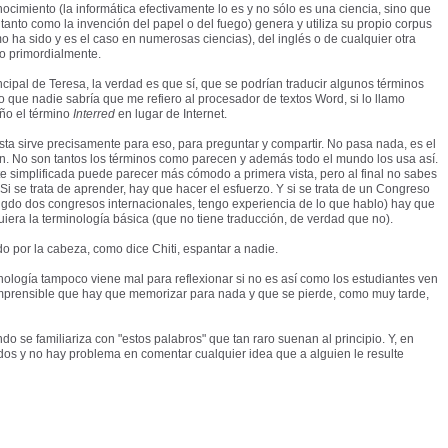
ocimiento (la informática efectivamente lo es y no sólo es una ciencia, sino que
anto como la invención del papel o del fuego) genera y utiliza su propio corpus
mo ha sido y es el caso en numerosas ciencias), del inglés o de cualquier otra
o primordialmente.
ncipal de Teresa, la verdad es que sí, que se podrían traducir algunos términos
 que nadie sabría que me refiero al procesador de textos Word, si lo llamo
año el término
Interred
en lugar de Internet.
sta sirve precisamente para eso, para preguntar y compartir. No pasa nada, es el
n. No son tantos los términos como parecen y además todo el mundo los usa así.
te simplificada puede parecer más cómodo a primera vista, pero al final no sabes
i se trata de aprender, hay que hacer el esfuerzo. Y si se trata de un Congreso
irigdo dos congresos internacionales, tengo experiencia de lo que hablo) hay que
quiera la terminología básica (que no tiene traducción, de verdad que no).
o por la cabeza, como dice Chiti, espantar a nadie.
inología tampoco viene mal para reflexionar si no es así como los estudiantes ven
mprensible que hay que memorizar para nada y que se pierde, como muy tarde,
o se familiariza con "estos palabros" que tan raro suenan al principio. Y, en
dos y no hay problema en comentar cualquier idea que a alguien le resulte