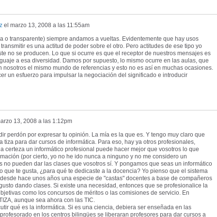
z
el
marzo 13, 2008 a las 11:55am
ura o transparente) siempre andamos a vueltas. Evidentemente que hay usos
ransmitir es una actitud de poder sobre el otro. Pero actitudes de ese tipo yo
te no se producen. Lo que si ocurre es que el receptor de nuestros mensajes es
enguaje a esa diversidad. Damos por supuesto, lo mismo ocurre en las aulas, que
n nosotros el mismo mundo de referencias y esto no es así en muchas ocasiones.
cer un esfuerzo para impulsar la negociación del significado e introducir
arzo 13, 2008 a las 1:12pm
dir perdón por expresar tu opinión. La mía es la que es. Y tengo muy claro que
a tiza para dar cursos de informática. Para eso, hay ya otros profesionales,
a certeza un informático profesional puede hacer mejor que vosotros lo que
rmación (por cierto, yo no he ido nunca a ninguno y no me considero un
os no pueden dar las clases que vosotros sí. Y pongamos que seas un informático
 lo que te gusta, ¿para qué te dedicaste a la docencia? Yo pienso que el sistema
r desde hace unos años una especie de "castas" docentes a base de compañeros
gusto dando clases. Si existe una necesidad, entonces que se profesionalice la
ubjetivas como los concursos de méritos o las comisiones de servicio. En
ZA, aunque sea ahora con las TIC.
scutir qué es la informática. Si es una ciencia, debiera ser enseñada en las
profesorado en los centros bilingües se liberaran profesores para dar cursos a