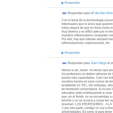
▶
Responder
Responder para
Mª del Mar Pére
Con el tema de la terminología (osc
interesados que lo único que quieren t
estoy segura de que en foros como es
muy diverso y es difícil adecuar el l
nuestros interlocutores comparten co
Por ello, hay que intentar siempre ha
reformulaciones, explicaciones, etc.
▶
Responder
Responder para
Juan Diego
el
m
Vamos a ver, Javier: no tienes que pe
los profesores no deben retirarse de l
quizás más capacitados. Casi con tod
vosotros hacéis en esos cursos de fo
analfabeto en TIC). Sin embargo, ell
de formación universitaria. Si es eso
educativo está contribuyendo a crea
que, en el fondo, no se encuentran a 
función y no se recurra a cosas tan s
resumen: LOS PROFESORES... A LA TI
Y, por otra parte, contigo no voy a di
universidades. Es como si para tener 