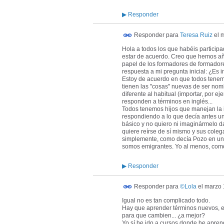
▶
Responder
Responder para
Teresa Ruiz
el
m
Hola a todos los que habéis participad
estar de acuerdo. Creo que hemos añad
papel de los formadores de formadore
respuesta a mi pregunta inicial: ¿Es i
Estoy de acuerdo en que todos tenem
tienen las "cosas" nuevas de ser nom
diferente al habitual (importar, por e
responden a términos en inglés...
Todos tenemos hijos que manejan la in
respondiendo a lo que decía antes u
básico y no quiero ni imaginármelo da
quiere reírse de sí mismo y sus cole
simplemente, como decía Pozo en una 
somos emigrantes. Yo al menos, como 
▶
Responder
Responder para
©Lola
el
marzo 
Igual no es tan complicado todo.
Hay que aprender términos nuevos, el
para que cambien... ¿a mejor?
Yo sí he ido a cursos donde he aprend