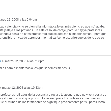
arzo 12, 2008 a las 5:04pm
cada ciencia (y no sé bien si la informática lo es; más bien creo que no) acaba
te y aleje a los profanos. En este caso, da coraje, porque hay ya profesores
iviendo a costa de otros profesores) que se dedican a impartir cursos... para que
rensible, en vez de aprender informática (como usuario) que es de lo que se
r
el
marzo 12, 2008 a las 7:08pm
ual es para espantarnos a los que sabemos menos :-( ,
el
marzo 12, 2008 a las 10:43pm
rofesores retirados de la docencia directa y te aseguro que no vivo a costa de
o y el cariño con el que procuro tratar siempre a los profesores que quieren
 que el mundo de los formadores se signifique precisamente por su parasitismo,