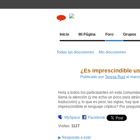
Inicio
Mi Página
Foro
Grupos
Todas las discusiones
Mis discusiones
¿Es imprescindible us
Publicado por
Teresa Ruiz
el marz
Hola a todos los participantes en esta comunidad
llama la atención (y me echa un poco para atrás
traducción) y, lo que es peor, las siglas, hay qu
imprescindible el lenguaje críptico? Por preguntar
MySpace
Facebook
Visitas:
1127
▶
Responde a esto