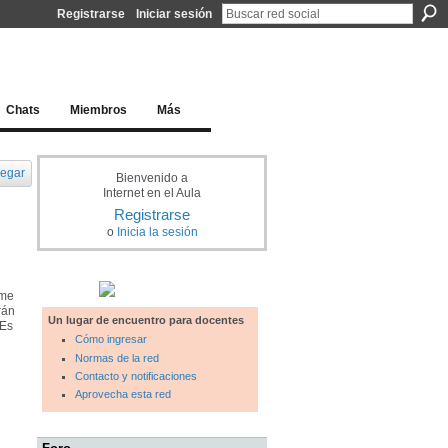
Registrarse
Iniciar sesión
l docente para una educación del siglo XXI
Chats
Miembros
Más
egar
Bienvenido a
Internet en el Aula
Registrarse
o
Inicia la sesión
 me
rán
Un lugar de encuentro para docentes
¿Es
Cómo ingresar
Normas de la red
Contacto y notificaciones
Aprovecha esta red