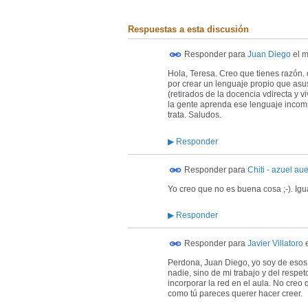
Respuestas a esta discusión
Responder para
Juan Diego
el
m
Hola, Teresa. Creo que tienes razón. 
por crear un lenguaje propio que asus
(retirados de la docencia vdirecta y v
la gente aprenda ese lenguaje incomp
trata. Saludos.
▶
Responder
Responder para
Chiti - azuel aue
Yo creo que no es buena cosa ;-). Ig
▶
Responder
Responder para
Javier Villatoro
Perdona, Juan Diego, yo soy de esos p
nadie, sino de mi trabajo y del respet
incorporar la red en el aula. No creo
como tú pareces querer hacer creer.