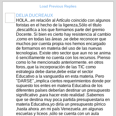
Load Previous Replies
DELIA DUCREAUX
HOLA...en relación al Artículo coincido con algunos
foristas en el hecho de la ligereza,Sólo el título
,descalifica a los que formamos parte del gremio
Docente. Si bien es cierto hay resistencia al cambio
,como en todas las áreas ,se debe reconocer que
muchos por cuenta propia nos hemos encargado
de formarnos en materia del uso de las nuevas
tecnologias. Existe otro sector que aun no se anima
ó sencillamente no cuenta con los recursos. Pienso
como lo he mencionado anteriormente. en otros
foros..que la incorporación de las TIC como
estrategia debe darse,debe estar el sector
Educativo a la vanguardia en esta materia. Pero
"DARSE",,implica ciertos requerimientos donde por
supuesto los entes en materia Educativa de los
diferentes países deberían destinar un presupuesto
significativo ,para hacer esto realidad .Sabemos
que se destina muy poca partida presupuestaria en
materia Educativa,yo diría un presupuesto pírrico
,hasta ahora ,en mi país Venezuela ,en algunas
escuelas y liceos ,sólo se cuenta con un aula