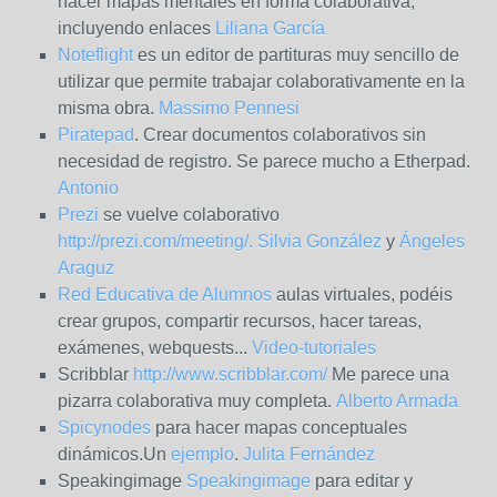
hacer mapas mentales en forma colaborativa,
incluyendo enlaces
Liliana García
Noteflight
es un editor de partituras muy sencillo de
utilizar que permite trabajar colaborativamente en la
misma obra.
Massimo Pennesi
Piratepad
. C
rear documentos colaborativos sin
necesidad de registro. Se parece mucho a Etherpad.
Antonio
Prezi
se vuelve colaborativo
http://prezi.com/meeting/
. Silvia González
y
Ángeles
Araguz
Red Educativa de Alumnos
aulas virtuales, podéis
crear grupos, compartir recursos, hacer tareas,
exámenes, webquests...
Video-tutoriales
Scribblar
http://www.scribblar.com/
Me parece una
pizarra colaborativa muy completa.
Alberto Armada
Spicynodes
para hacer mapas conceptuales
dinámicos.Un
ejemplo
.
Julita Fernández
Speakingimage
Speakingimage
para editar y