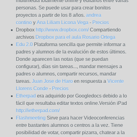
multimédia totalmente online y editarlos entre varias
personas. Se puede usar para crear bonitos
proyectos a partir de los 8 años.
andrea
contino
y
Ana Liliam Licona Vega
-
Precios
Dropbox
http://www.dropbox.com/
Compartiendo
archivos
Dropbox para el aula
Rosario Ortega
Edu 2.0
Plataforma sencilla que permite informar a
padres y alumnos de la evalución de estos últimos.
Donde aparecen las notas (que se puedan
configurar), días sin tareas..., mandar mensajes a
padres o alumnos, compartir recursos, mandar
tareas.
Juan Jose de Haro
en respuesta a
Vicente
Llorens Conde
-
Precios
Etherpad
era adquirido por Googledocs debido a lo
fácil que resultaba editar textos online.Versión iPad
http://ietherpad.com/
Flashmeeting
Sirve para hacer Videoconferencias
entre bastantes alumnos o centros a la vez. Tiene
posibilidad de votar, compartir pizarra, chatear a la