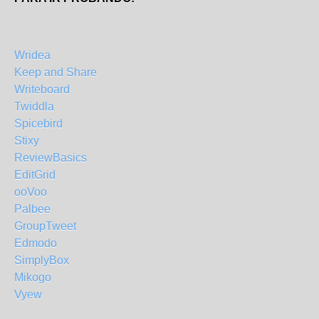
Wridea
Keep and Share
Writeboard
Twiddla
Spicebird
Stixy
ReviewBasics
EditGrid
ooVoo
Palbee
GroupTweet
Edmodo
SimplyBox
Mikogo
Vyew