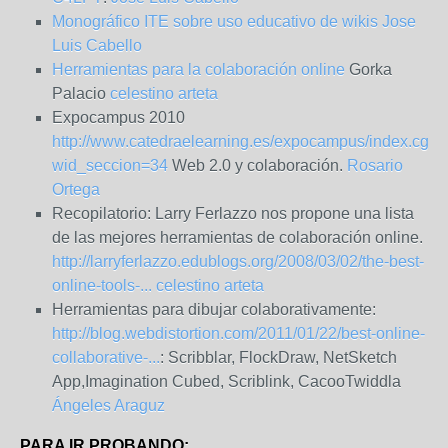
Monográfico ITE sobre uso educativo de wikis
Jose
Luis Cabello
Herramientas para la colaboración online
Gorka
Palacio
celestino arteta
Expocampus 2010
http://www.catedraelearning.es/expocampus/index.cgi?
wid_seccion=34
Web 2.0 y colaboración.
Rosario
Ortega
Recopilatorio: Larry Ferlazzo nos propone una lista
de las mejores herramientas de colaboración online.
http://larryferlazzo.edublogs.org/2008/03/02/the-best-
online-tools-...
celestino arteta
Herramientas para dibujar colaborativamente:
http://blog.webdistortion.com/2011/01/22/best-online-
collaborative-...
: Scribblar, FlockDraw, NetSketch
App,Imagination Cubed, Scriblink, CacooTwiddla
Ángeles Araguz
PARA IR PROBANDO: