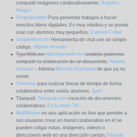
compartir imágenes colaboativamente.
Ángeles
Araguz
Simplebooklet
Para presentar trabajos o hacer
sencilos libros digitales. Es muy intuitiva y se puede
usar con alumnos muy pequeños.
Carmen Cubel
SimpleMeet.me
Herramienta de chat con un simple
código.
Alberto Armada
TypeWith.me
http://typewith.me/
también podemos
compartir la elaboración de un documento
.
Alberto
Armada
-- Informa
Marcelo Dorfsman
de que ya no
existe.
Timerime
para realizar líneas de tiempo de forma
colaborativa entre variós alumnos.
Juan
Titanpad:
Titanpad.com
creación de documentos
colaborativos.
En la nube TIC
.
WallWisher
es una aplicación on line que permite a
sus usuarios crear un mural colaborativo en el se
pueden colgar notas, imágenes, videos o
direcciones web en una dirección común.
Yolanda