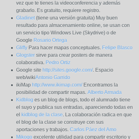
vez que te tienes la videoconferencia y además
grabarlo. Es gratuito, requiere registro.
Gladinet
(tiene una versión gratuita) Muy buen
resultado para almacenamiento online, se usan con
un servicio tipo Windows Live (Skydrive) o de
Google
Rosario Ortega
Gliffy
Para hacer mapas conceptuales.
Felipe Blasco
Glogster
sirve para crear posters de manera
colaborativa.
Pedro Ortiz
Google site
http://sites.google.com/
. Espacio
web/wiki
Antonio Garrido
ikiMap
http://www.ikimap.com/
Encontramos la
posibilidad de compartir mapas.
Alberto Armada
Kidblog
es un blog de blogs, todo el alumnado tiene
el suyo y publica sus entradas, apareciendo todas en
el
kidblog de la clase
. La colaboración radica en que
el blog de la clase se construye con sus
aportaciones y trabajos.
Carlos Páez del Amo
Mikogo
excelente utilidad para compartir escritorio y