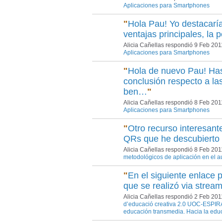
Aplicaciones para Smartphones
"
Hola Pau! Yo destacarí
ventajas principales, la 
Alicia Cañellas respondió 9 Feb 20
Aplicaciones para Smartphones
"
Hola de nuevo Pau! Has
conclusión respecto a las
ben…
"
Alicia Cañellas respondió 8 Feb 20
Aplicaciones para Smartphones
"
Otro recurso interesant
QRs que he descubiert
Alicia Cañellas respondió 8 Feb 20
metodológicos de aplicación en el a
"
En el siguiente enlace p
que se realizó via strea
Alicia Cañellas respondió 2 Feb 20
d’educació creativa 2.0 UOC-ESPIRA
educación transmedia. Hacia la edu