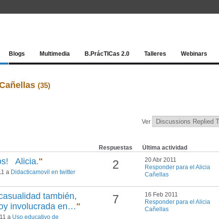
Red socia
Blogs
Multimedia
B.PrácTICas 2.0
Talleres
Webinars
 Cañellas
(35)
Ver
Respuestas
Última actividad
s! Alicia.
"
20 Abr 2011
2
Responder para el Alicia
11 a
Didacticamovil en twitter
Cañellas
 casualidad también,
16 Feb 2011
7
Responder para el Alicia
toy involucrada en…
"
Cañellas
011 a
Uso educativo de