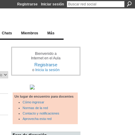
Registrarse
Iniciar sesión
l docente para una educación del siglo XXI
Chats
Miembros
Más
Bienvenido a
Internet en el Aula
Registrarse
o
Inicia la sesión
Un lugar de encuentro para docentes
Cómo ingresar
Normas de la red
Contacto y notificaciones
Aprovecha esta red