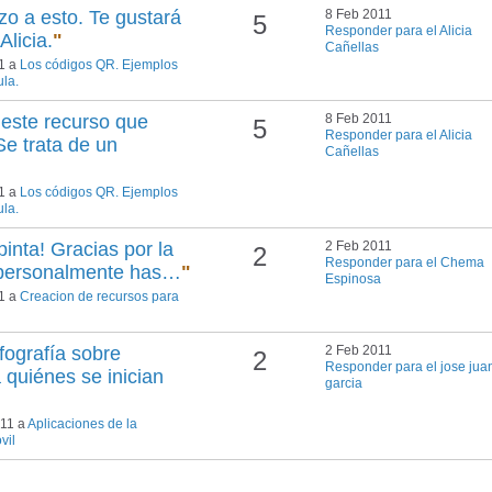
o a esto. Te gustará
8 Feb 2011
5
Responder para el Alicia
Alicia.
"
Cañellas
11 a
Los códigos QR. Ejemplos
ula.
este recurso que
8 Feb 2011
5
Responder para el Alicia
e trata de un
Cañellas
11 a
Los códigos QR. Ejemplos
ula.
inta! Gracias por la
2 Feb 2011
2
Responder para el Chema
personalmente has…
"
Espinosa
11 a
Creacion de recursos para
fografía sobre
2 Feb 2011
2
Responder para el jose jua
quiénes se inician
garcia
011 a
Aplicaciones de la
vil