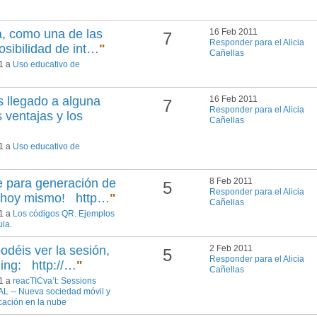
a, como una de las
16 Feb 2011
7
Responder para el Alicia
posibilidad de int…
"
Cañellas
11 a
Uso educativo de
 llegado a alguna
16 Feb 2011
7
Responder para el Alicia
 ventajas y los
Cañellas
11 a
Uso educativo de
e para generación de
8 Feb 2011
5
Responder para el Alicia
o hoy mismo! http…
"
Cañellas
11 a
Los códigos QR. Ejemplos
ula.
odéis ver la sesión,
2 Feb 2011
5
Responder para el Alicia
ming: http://…
"
Cañellas
11 a
reacTICva’t: Sessions
L -- Nueva sociedad móvil y
cación en la nube