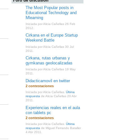
Foro de discusión
The Most Popular posts in
Educational Technology and
Mlearning
Iniciada por Alicia Cañellas 26 Feb
2012.
Cirkana en el Europe Startup
Weekend Battle
Iniciada por Alicia Cañellas 30 Jul
2011.
Cirkana, rutas urbanas y
gymkanas geolocalizadas
Iniciada por Alicia Cañellas 19 May
2011.
Didacticamovil en twitter
2 contestaciones
Iniciada por Alicia Cañellas.
Última
respuesta
de Alicia Cañellas 20 Abr
2011.
Experiencias reales en el aula
con tablets pc
2 contestaciones
Iniciada por Alicia Cañellas.
Última
respuesta
de Miguel Ferrando Bataller
4 Abr 2011.