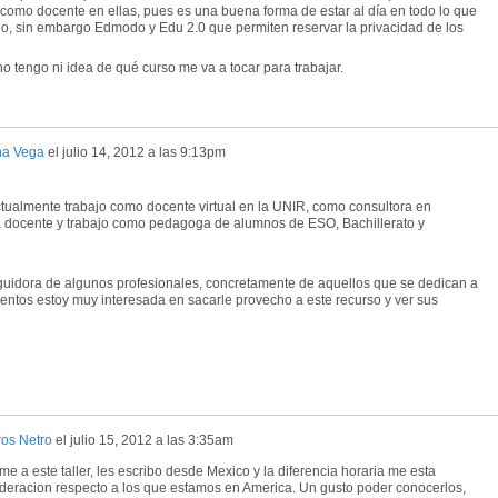
 como docente en ellas, pues es una buena forma de estar al día en todo lo que
o, sin embargo Edmodo y Edu 2.0 que permiten reservar la privacidad de los
o tengo ni idea de qué curso me va a tocar para trabajar.
na Vega
el
julio 14, 2012 a las 9:13pm
ctualmente trabajo como docente virtual en la UNIR, como consultora en
 docente y trabajo como pedagoga de alumnos de ESO, Bachillerato y
guidora de algunos profesionales, concretamente de aquellos que se dedican a
ntos estoy muy interesada en sacarle provecho a este recurso y ver sus
ros Netro
el
julio 15, 2012 a las 3:35am
me a este taller, les escribo desde Mexico y la diferencia horaria me esta
deracion respecto a los que estamos en America. Un gusto poder conocerlos,