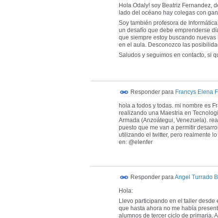
Hola Odaly! soy Beatriz Fernandez, d
lado del océano hay colegas con gana
Soy también profesora de Informática y
un desafío que debe emprenderse día
que siempre estoy buscando nuevas he
en el aula. Desconozco las posibilida
Saludos y seguimos en contacto, si q
Responder para
Francys Elena 
hola a todos y todas. mi nombre es F
realizando una Maestria en Tecnologi
Armada (Anzoátegui, Venezuela). rea
puesto que me van a permitir desarr
utilizando el twitter, pero realmente
en: @elenfer
Responder para
Angel Turrado B
Hola:
Llevo participando en el taller desde 
que hasta ahora no me había present
alumnos de tercer ciclo de primaria.