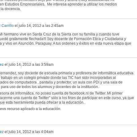
 en Estudios Empresariales. Me interesa aprender a utilizar los medios
la docencia.
 Carrillo
el
julio 14, 2012 a las 2:45am
! Mi hermano vive en Santa Cruz de la Sierra con su familia y cuando tuve
uedé gratamente flechada!!! Soy docente de Formación Etica y Ciudadana y
a y vivo en Asunción, Paraguay. A tus ordenes y éxitos en esta nueva etapa que
dez
el
julio 14, 2012 a las 3:59am
Fernandez, soy docente de escuela primaria y profesora de informática educativa
trabajo en un colegio privado donde las TIC han sido incorporadas al
dos de computadora , pantalla y protector, un aula con PDI y una sala de
 para uso de todos los alumnos y docentes de la institución.
fesora de Informática, no poseo cuenta de facebook ni de Twitter. Mi primer
acerme una cuenta de Twitter" sólo a los fines de participar en este curso, ya que
 que esta herramienta pueda ofrecer a la educación.
evo recurso aplicado a la educación.
dez
el
julio 14, 2012 a las 4:04am