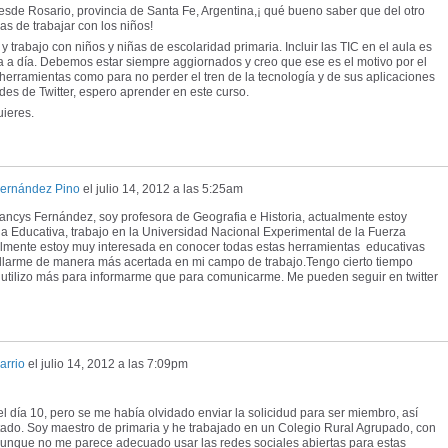
esde Rosario, provincia de Santa Fe, Argentina,¡ qué bueno saber que del otro
s de trabajar con los niños!
 trabajo con niños y niñas de escolaridad primaria. Incluir las TIC en el aula es
 a día. Debemos estar siempre aggiornados y creo que ese es el motivo por el
rramientas como para no perder el tren de la tecnología y de sus aplicaciones
des de Twitter, espero aprender en este curso.
uieres.
Fernández Pino
el
julio 14, 2012 a las 5:25am
rancys Fernández, soy profesora de Geografia e Historia, actualmente estoy
a Educativa, trabajo en la Universidad Nacional Experimental de la Fuerza
lmente estoy muy interesada en conocer todas estas herramientas educativas
ollarme de manera más acertada en mi campo de trabajo.Tengo cierto tiempo
 lo utilizo más para informarme que para comunicarme. Me pueden seguir en twitter
arrio
el
julio 14, 2012 a las 7:09pm
el día 10, pero se me había olvidado enviar la solicidud para ser miembro, así
ado. Soy maestro de primaria y he trabajado en un Colegio Rural Agrupado, con
 Aunque no me parece adecuado usar las redes sociales abiertas para estas