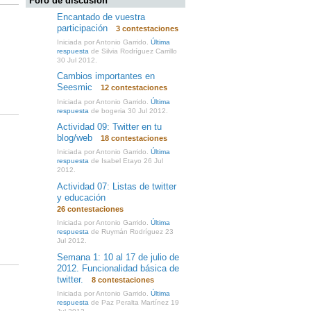
Foro de discusión
Encantado de vuestra
participación
3 contestaciones
Iniciada por Antonio Garrido.
Última
respuesta
de Silvia Rodríguez Carrillo
30 Jul 2012.
Cambios importantes en
Seesmic
12 contestaciones
Iniciada por Antonio Garrido.
Última
respuesta
de bogeria 30 Jul 2012.
Actividad 09: Twitter en tu
blog/web
18 contestaciones
Iniciada por Antonio Garrido.
Última
respuesta
de Isabel Etayo 26 Jul
2012.
Actividad 07: Listas de twitter
y educación
26 contestaciones
Iniciada por Antonio Garrido.
Última
respuesta
de Ruymán Rodríguez 23
Jul 2012.
Semana 1: 10 al 17 de julio de
2012. Funcionalidad básica de
twitter.
8 contestaciones
Iniciada por Antonio Garrido.
Última
respuesta
de Paz Peralta Martínez 19