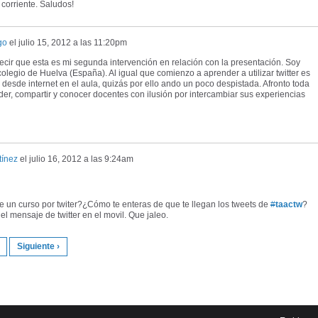
corriente. Saludos!
go
el
julio 15, 2012 a las 11:20pm
cir que esta es mi segunda intervención en relación con la presentación. Soy
olegio de Huelva (España). Al igual que comienzo a aprender a utilizar twitter es
 desde internet en el aula, quizás por ello ando un poco despistada. Afronto toda
er, compartir y conocer docentes con ilusión por intercambiar sus experiencias
tínez
el
julio 16, 2012 a las 9:24am
un curso por twiter?¿Cómo te enteras de que te llegan los tweets de
#
taactw
?
el mensaje de twitter en el movil. Que jaleo.
Siguiente ›