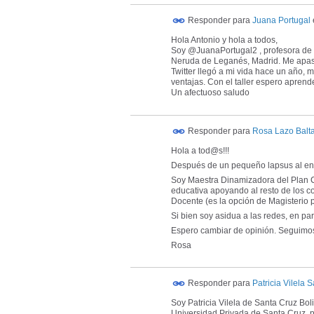
Responder para
Juana Portugal
Hola Antonio y hola a todos,
Soy @JuanaPortugal2 , profesora de
Neruda de Leganés, Madrid. Me apasio
Twitter llegó a mi vida hace un año, 
ventajas. Con el taller espero aprend
Un afectuoso saludo
Responder para
Rosa Lazo Balt
Hola a tod@s!!!
Después de un pequeño lapsus al entra
Soy Maestra Dinamizadora del Plan 
educativa apoyando al resto de los co
Docente (es la opción de Magisterio 
Si bien soy asidua a las redes, en par
Espero cambiar de opinión. Seguimos
Rosa
Responder para
Patricia Vilela 
Soy Patricia Vilela de Santa Cruz Bol
Universidad Privada de Santa Cruz, p