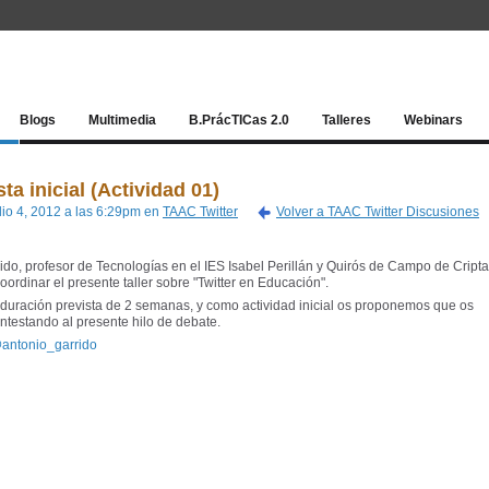
Red socia
Blogs
Multimedia
B.PrácTICas 2.0
Talleres
Webinars
a inicial (Actividad 01)
ulio 4, 2012 a las 6:29pm en
TAAC Twitter
Volver a TAAC Twitter Discusiones
ido, profesor de Tecnologías en el IES Isabel Perillán y Quirós de Campo de Cript
rdinar el presente taller sobre "Twitter en Educación".
 duración prevista de 2 semanas, y como actividad inicial os proponemos que os
ontestando al presente hilo de debate.
antonio_garrido