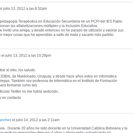
el
julio 13, 2012 a las 8:32pm
 pedagogía Terapéutica en Educación Secundaria en un PCPI del IES Pablo
nan las alfabetizaciones múltiples y la Inclusión Educativa.
me invitó una amiga, y desde entonces no he parado de utilizarlo y valorar sus
er mejor cosas que he aprendido a salto de mata y sacarle más partido.
a
el
julio 13, 2012 a las 10:28pm
r al sitio, los saludo.
CEIBAL de Maldonado, Uruguay, y desde hace años estoy en informática
legas. También soy profesora de Informática en el Instituto de Formación
para formarse como tal).
ticular Twitter no me había seducido...
 en contacto.
Sanchez
el
julio 14, 2012 a las 2:11am
ivia. Durante 20 años he sido docente en la Universidad Católica Boliviana y la
or motivos personales deje por 4 años y ahora estoy actualizando mi