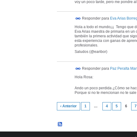
voy un poco tarde, pero me pondre al 
Responder para
Eva Arias Borre
Hola a todo el mundo¡¡¡ Tengo que de
Eva Arias maestra de primaria en un c
también la primera actividad que sigo
esta experiencia con ganas de aprend
profesionales.
Saludos (@earibor)
Responder para
Paz Peralta Mar
Hola Rosa:
Ando un poco perdida ¿Cómo se hace 
Porque si no te mencionan no te sale 
‹ Anterior
1
…
4
5
6
7