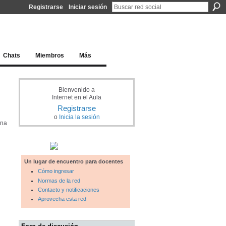
Registrarse
Iniciar sesión
l docente para una educación del siglo XXI
Chats
Miembros
Más
Bienvenido a
Internet en el Aula
Registrarse
o
Inicia la sesión
ana
Un lugar de encuentro para docentes
Cómo ingresar
Normas de la red
Contacto y notificaciones
Aprovecha esta red