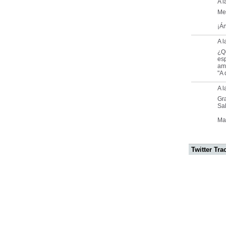
A l
Me 
¡Án
A 
¿Q
esp
ami
"A 
A 
Gr
Sa
Mar
Twitter Tra