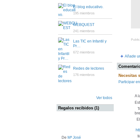
El blog educativo.
195 miembros
WEBQUEST
241 miembros
Public
Las TIC en Infantil y
Pr…
672 miembros
Añade un
Comentario
Redes de lectores
176 miembros
Necesitas 
Participar en
A 
Ver todos
Es
Regalos recibidos (1)
Te
bre
El 
ht
Mu
De
Mª José