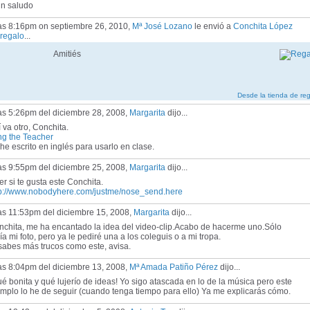
 saludo
las 8:16pm on septiembre 26, 2010,
Mª José Lozano
le envió a
Conchita López
regalo
...
Amitiés
Desde la tienda de re
as 5:26pm del diciembre 28, 2008,
Margarita
dijo...
 va otro, Conchita.
ng the Teacher
he escrito en inglés para usarlo en clase.
as 9:55pm del diciembre 25, 2008,
Margarita
dijo...
er si te gusta este Conchita.
tp://www.nobodyhere.com/justme/nose_send.here
las 11:53pm del diciembre 15, 2008,
Margarita
dijo...
nchita, me ha encantado la idea del video-clip.Acabo de hacerme uno.Sólo
ía mi foto, pero ya le pediré una a los coleguis o a mi tropa.
sabes más trucos como este, avisa.
as 8:04pm del diciembre 13, 2008,
Mª Amada Patiño Pérez
dijo...
é bonita y qué lujerío de ideas! Yo sigo atascada en lo de la música pero este
mplo lo he de seguir (cuando tenga tiempo para ello) Ya me explicarás cómo.