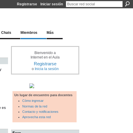
Registrarse
Iniciar sesión
l docente para una educación del siglo XXI
Chats
Miembros
Más
Bienvenido a
Internet en el Aula
Registrarse
o
Inicia la sesión
y
Un lugar de encuentro para docentes
Cómo ingresar
Normas de la red
e es
Contacto y notificaciones
Aprovecha esta red