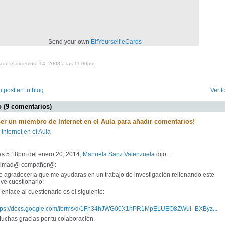
Send your own
ElfYourself
eCards
ado el diciembre 14, 2008 a las 11:00pm
 post en tu blog
Ver t
 (9 comentarios)
ser un miembro de Internet en el Aula para añadir comentarios!
 Internet en el Aula
las 5:18pm del enero 20, 2014,
Manuela Sanz Valenzuela
dijo...
timad@ compañer@:
 agradecería que me ayudaras en un trabajo de investigación rellenando este
ve cuestionario:
enlace al cuestionario es el siguiente:
tps://docs.google.com/forms/d/1Fh34hJWG00X1hPR1MpELUEO8ZWul_BXByz...
chas gracias por tu colaboración.