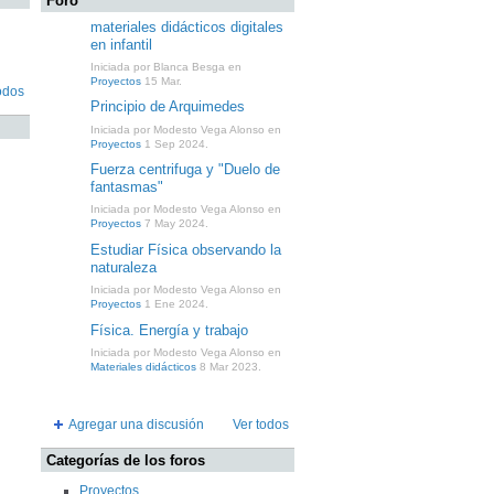
Foro
materiales didácticos digitales
en infantil
Iniciada por Blanca Besga en
Proyectos
15 Mar.
odos
Principio de Arquimedes
Iniciada por Modesto Vega Alonso en
Proyectos
1 Sep 2024.
Fuerza centrifuga y "Duelo de
fantasmas"
Iniciada por Modesto Vega Alonso en
Proyectos
7 May 2024.
Estudiar Física observando la
naturaleza
Iniciada por Modesto Vega Alonso en
Proyectos
1 Ene 2024.
Física. Energía y trabajo
Iniciada por Modesto Vega Alonso en
Materiales didácticos
8 Mar 2023.
Agregar una discusión
Ver todos
Categorías de los foros
Proyectos