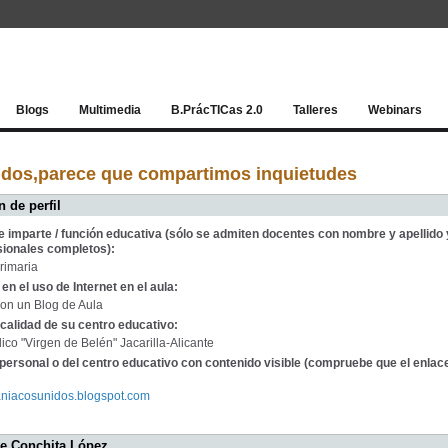
Red socia
Blogs
Multimedia
B.PrácTICas 2.0
Talleres
Webinars
idos,parece que compartimos inquietudes
 de perfil
e imparte / función educativa (sólo se admiten docentes con nombre y apellido 
sionales completos):
rimaria
en el uso de Internet en el aula:
on un Blog de Aula
calidad de su centro educativo:
ico "Virgen de Belén" Jacarilla-Alicante
personal o del centro educativo con contenido visible (compruebe que el enlac
maniacosunidos.blogspot.com
de Conchita López