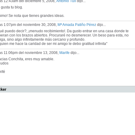
as 12:43am del diciembre 5, 2008,
Antonio Tux
dijo...
gusta tu blog.
imo! Se nota que tienes grandes ideas.
las 1:07pm del noviembre 30, 2008,
Mª Amada Patiño Pérez
dijo...
ué puedo decir?, ¡menudo recibimiento!. Da gusto entrar en una casa donde te
eran con los brazos abiertos. Procuraré no desmerecer. Un beso para esta, no
ga, sino algo infinitamente más cercano y profundo.
quien me hace la caridad de ser mi amigo le debo gratitud infinita"
las 11:06pm del noviembre 13, 2008,
Marife
dijo...
acias Conchita, eres muy amable.
ludos
ifé
cker