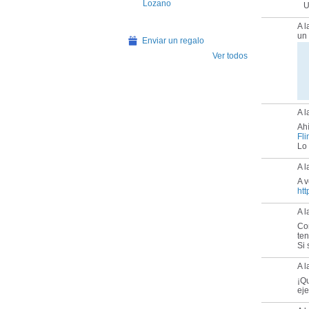
Lozano
Un
A 
un
Enviar un regalo
Ver todos
A l
Ahí
Fli
Lo 
A l
A v
ht
A 
Co
ten
Si 
A l
¡Qu
eje