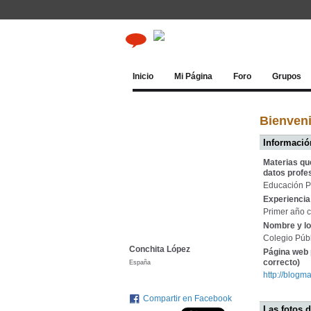
Inicio
Mi Página
Foro
Grupos
Bienven
Información
Materias qu
datos profe
Educación P
Experiencia 
Primer año c
Nombre y lo
Colegio Públ
Conchita López
Página web 
correcto)
España
http://blog
Compartir en Facebook
Las fotos 