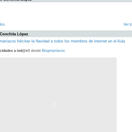
tos
Ver t
 Conchita López
maníacos felicitan la Navidad a todos los miembros de Internet en el Aula
icidades a tod@s!!
desde
Blogmaníacos