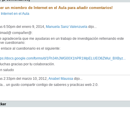
ser un miembro de Internet en el Aula para añadir comentarios!
 Internet en el Aula
as 6:50pm del enero 9, 2014,
Manuela Sanz Valenzuela
dijo...
timad@ compañer@:
 agradecería que me ayudaras en un trabajo de investigación rellenando este
ve cuestionario:
enlace al cuestionario es el siguiente:
tps://docs.google.com/forms/d/1Fh34hJWG00X1hPR1MpELUEO8ZWul_BXByz...
chas gracias por tu colaboración.
 saludo
las 2:33pm del marzo 10, 2012,
Anabel Maussa
dijo...
a... un gusto compartir contigo de saberes y practicas web 2.0.
cker