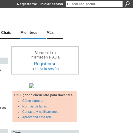
Registrarse
Iniciar sesión
l docente para una educación del siglo XXI
Chats
Miembros
Más
Bienvenido a
Internet en el Aula
Registrarse
o
Inicia la sesión
y
Un lugar de encuentro para docentes
Cómo ingresar
Normas de la red
e es
Contacto y notificaciones
Aprovecha esta red