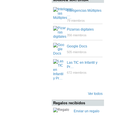
Inteligencias Múltiples
…
79 miembros
Pizarras digitales
356 miembros
Google Docs
505 miembros
Las TIC en Infantil y
Pr…
672 miembros
Ver todos
Regalos recibidos
Enviar un regalo