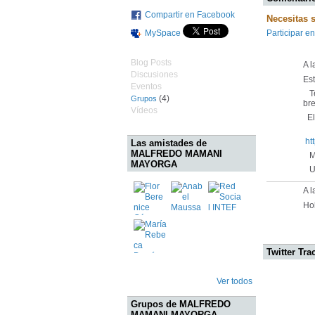
Compartir en Facebook
Necesitas 
MySpace
Participar en
Blog Posts
A l
Discusiones
Es
Eventos
Te
(4)
Grupos
bre
Vídeos
El 
ht
Las amistades de
MALFREDO MAMANI
Mu
MAYORGA
Un
A 
Hol
Twitter Tra
Ver todos
Grupos de MALFREDO
MAMANI MAYORGA