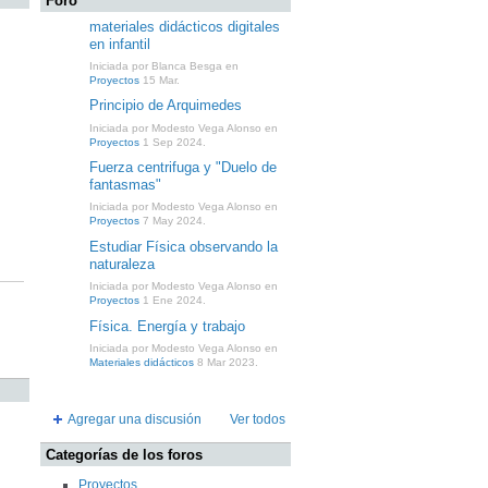
Foro
materiales didácticos digitales
en infantil
Iniciada por Blanca Besga en
Proyectos
15 Mar.
Principio de Arquimedes
Iniciada por Modesto Vega Alonso en
Proyectos
1 Sep 2024.
Fuerza centrifuga y "Duelo de
fantasmas"
Iniciada por Modesto Vega Alonso en
Proyectos
7 May 2024.
Estudiar Física observando la
naturaleza
Iniciada por Modesto Vega Alonso en
Proyectos
1 Ene 2024.
Física. Energía y trabajo
Iniciada por Modesto Vega Alonso en
Materiales didácticos
8 Mar 2023.
Agregar una discusión
Ver todos
Categorías de los foros
Proyectos