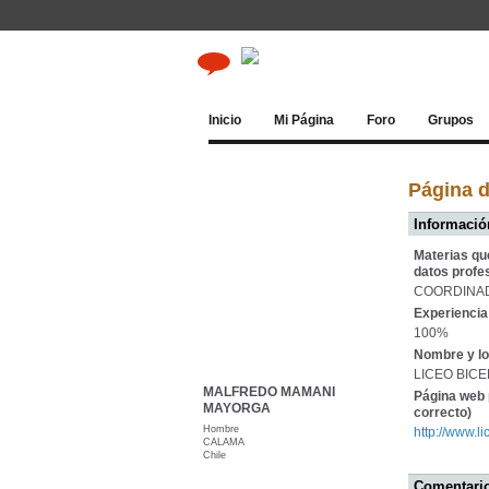
Inicio
Mi Página
Foro
Grupos
Página
Información
Materias qu
datos profe
COORDINAD
Experiencia 
100%
Nombre y lo
LICEO BIC
MALFREDO MAMANI
Página web 
MAYORGA
correcto)
Hombre
http://www.l
CALAMA
Chile
Comentario