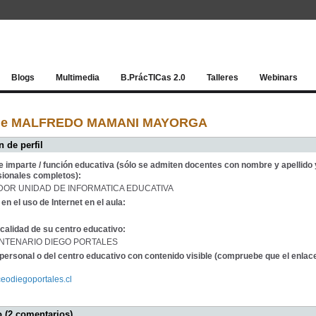
Red socia
Blogs
Multimedia
B.PrácTICas 2.0
Talleres
Webinars
 de MALFREDO MAMANI MAYORGA
 de perfil
e imparte / función educativa (sólo se admiten docentes con nombre y apellido 
sionales completos):
OR UNIDAD DE INFORMATICA EDUCATIVA
en el uso de Internet en el aula:
calidad de su centro educativo:
ENTENARIO DIEGO PORTALES
personal o del centro educativo con contenido visible (compruebe que el enlac
iceodiegoportales.cl
 (2 comentarios)