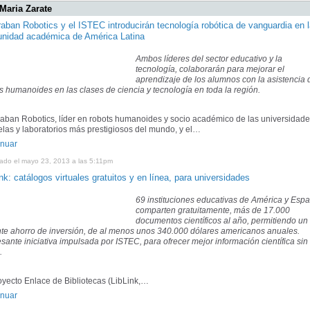
Maria Zarate
raban Robotics y el ISTEC introducirán tecnología robótica de vanguardia en 
nidad académica de América Latina
Ambos líderes del sector educativo y la
tecnología, colaborarán para mejorar el
aprendizaje de los alumnos con la asistencia 
s humanoides en las clases de ciencia y tecnología en toda la región.
aban Robotics, líder en robots humanoides y socio académico de las universidade
las y laboratorios más prestigiosos del mundo, y el…
inuar
cado el mayo 23, 2013 a las 5:11pm
nk: catálogos virtuales gratuitos y en línea, para universidades
69 instituciones educativas de América y Esp
comparten gratuitamente, más de 17.000
documentos científicos al año, permitiendo un
te ahorro de inversión, de al menos unos 340.000 dólares americanos anuales.
esante iniciativa impulsada por ISTEC, para ofrecer mejor información científica sin
.
oyecto Enlace de Bibliotecas (LibLink,…
inuar