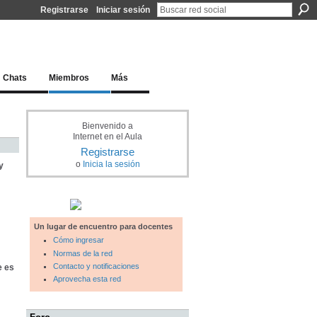
Registrarse
Iniciar sesión
l docente para una educación del siglo XXI
Chats
Miembros
Más
Bienvenido a
Internet en el Aula
Registrarse
o
Inicia la sesión
y
Un lugar de encuentro para docentes
Cómo ingresar
Normas de la red
Contacto y notificaciones
e es
Aprovecha esta red