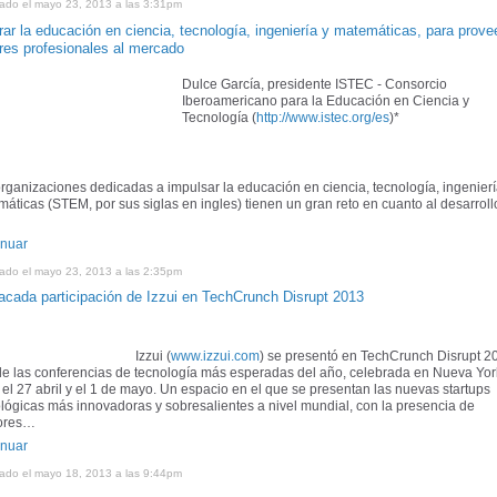
cado el mayo 23, 2013 a las 3:31pm
rar la educación en ciencia, tecnología, ingeniería y matemáticas, para prove
res profesionales al mercado
Dulce García, presidente ISTEC - Consorcio
Iberoamericano para la Educación en Ciencia y
Tecnología (
http://www.istec.org/es
)*
rganizaciones dedicadas a impulsar la educación en ciencia, tecnología, ingenierí
áticas (STEM, por sus siglas en ingles) tienen un gran reto en cuanto al desarroll
inuar
cado el mayo 23, 2013 a las 2:35pm
acada participación de Izzui en TechCrunch Disrupt 2013
Izzui (
www.izzui.com
) se presentó en TechCrunch Disrupt 2
e las conferencias de tecnología más esperadas del año, celebrada en Nueva Yor
 el 27 abril y el 1 de mayo. Un espacio en el que se presentan las nuevas startups
lógicas más innovadoras y sobresalientes a nivel mundial, con la presencia de
ores…
inuar
cado el mayo 18, 2013 a las 9:44pm