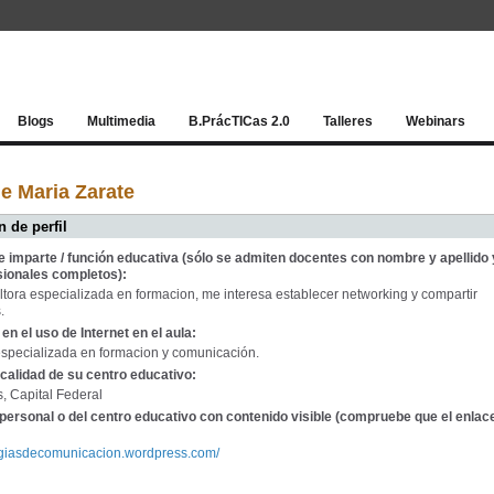
Red socia
Blogs
Multimedia
B.PrácTICas 2.0
Talleres
Webinars
e Maria Zarate
 de perfil
e imparte / función educativa (sólo se admiten docentes con nombre y apellido 
sionales completos):
ora especializada en formacion, me interesa establecer networking y compartir
.
en el uso de Internet en el aula:
specializada en formacion y comunicación.
calidad de su centro educativo:
, Capital Federal
personal o del centro educativo con contenido visible (compruebe que el enlac
tegiasdecomunicacion.wordpress.com/