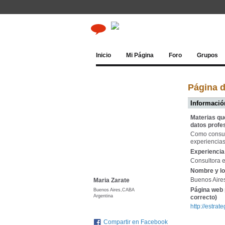
Inicio
Mi Página
Foro
Grupos
Página d
Información
Materias qu
datos profe
Como consult
experiencias
Experiencia 
Consultora e
Nombre y lo
Buenos Aires
Maria Zarate
Página web 
Buenos Aires,CABA
Argentina
correcto)
http://estra
Compartir en Facebook