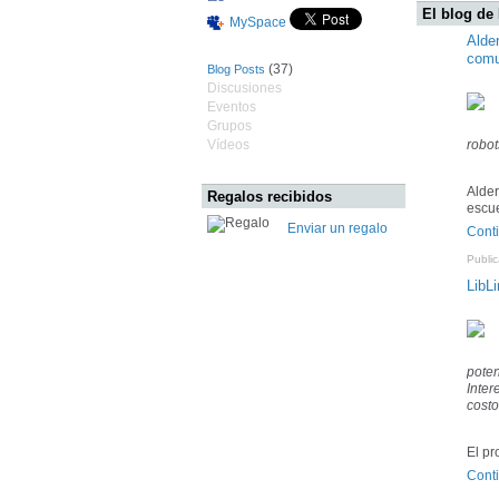
El blog de 
MySpace
Alde
comu
(37)
Blog Posts
Discusiones
Eventos
Grupos
Vídeos
robot
Alder
Regalos recibidos
escue
Enviar un regalo
Cont
Publi
LibLi
poten
Inter
costo
El pr
Cont