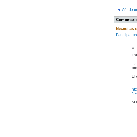
Añade un
Comentario
Necesitas 
Participar en
A l
Es
Te 
bre
El 
ht
Nx
Mu