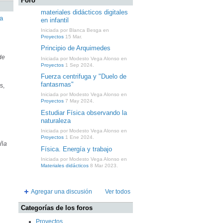
Foro
materiales didácticos digitales
la
en infantil
Iniciada por Blanca Besga en
Proyectos
15 Mar.
Principio de Arquimedes
de
Iniciada por Modesto Vega Alonso en
Proyectos
1 Sep 2024.
Fuerza centrifuga y "Duelo de
fantasmas"
s,
Iniciada por Modesto Vega Alonso en
Proyectos
7 May 2024.
Estudiar Física observando la
naturaleza
Iniciada por Modesto Vega Alonso en
Proyectos
1 Ene 2024.
aña
Física. Energía y trabajo
Iniciada por Modesto Vega Alonso en
Materiales didácticos
8 Mar 2023.
Agregar una discusión
Ver todos
Categorías de los foros
Proyectos