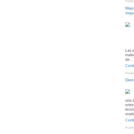
Publi
Mejo
mejo
Las o
matem
de…
Cont
Publi
Dest
una d
entre
tecno
orad
Cont
Publi