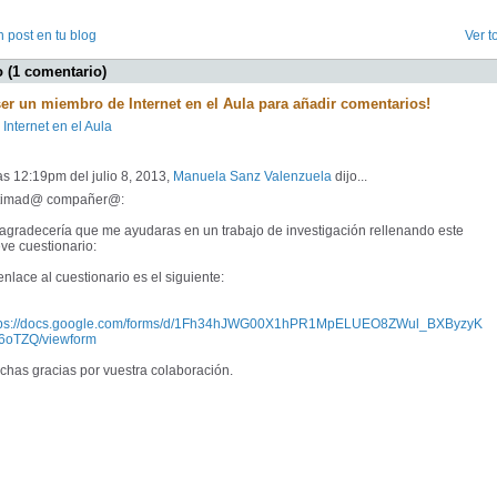
 post en tu blog
Ver t
 (1 comentario)
ser un miembro de Internet en el Aula para añadir comentarios!
 Internet en el Aula
as 12:19pm del julio 8, 2013,
Manuela Sanz Valenzuela
dijo...
timad@ compañer@:
agradecería que me ayudaras en un trabajo de investigación rellenando este
ve cuestionario:
enlace al cuestionario es el siguiente:
tps://docs.google.com/forms/d/1Fh34hJWG00X1hPR1MpELUEO8ZWul_BXByzyK
6oTZQ/viewform
chas gracias por vuestra colaboración.