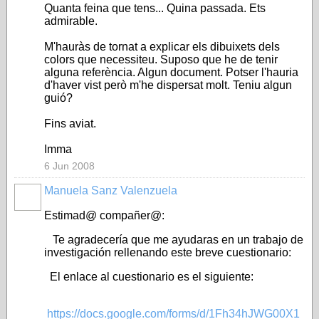
Quanta feina que tens... Quina passada. Ets
admirable.
M'hauràs de tornat a explicar els dibuixets dels
colors que necessiteu. Suposo que he de tenir
alguna referència. Algun document. Potser l'hauria
d'haver vist però m'he dispersat molt. Teniu algun
guió?
Fins aviat.
Imma
6 Jun 2008
Manuela Sanz Valenzuela
Estimad@ compañer@:
Te agradecería que me ayudaras en un trabajo de
investigación rellenando este breve cuestionario:
El enlace al cuestionario es el siguiente:
https://docs.google.com/forms/d/1Fh34hJWG00X1