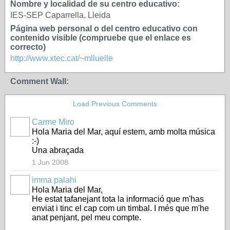
Nombre y localidad de su centro educativo:
IES-SEP Caparrella. Lleida
Página web personal o del centro educativo con
contenido visible (compruebe que el enlace es
correcto)
http://www.xtec.cat/~mlluelle
Comment Wall:
Load Previous Comments
Carme Miro
Hola Maria del Mar, aquí estem, amb molta música
:-)
Una abraçada
1 Jun 2008
imma palahi
Hola Maria del Mar,
He estat tafanejant tota la informació que m'has
enviat i tinc el cap com un timbal. I més que m'he
anat penjant, pel meu compte.