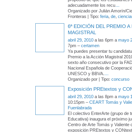
adecuadamente los recu
…
Organizado por Julián Amorín/Cie
Fronteras | Tipo:
feria
,
de
,
ciencia
6ª EDICIÓN DEL PREMIO A
MAGISTRAL
abril 29, 2010
a las 6pm a
mayo 2
7pm –
certamen
Ya puedes presentar tu candidatur
Premio a la Acción Magistral 201
sexto año consecutivo por la FAD
Nacional Española de Cooperació
UNESCO y BBVA.
…
Organizado por | Tipo:
concurso
Exposición PREtextos y CO
abril 29, 2010
a las 8pm a
mayo 1
10:15pm –
CEART Tomás y Valie
Fuenlabrada
El colectivo EnterArte (grupo de 
Educativa) inaugura el próximo j
Centro de Arte Tomás y Valiente 
exposición PREtextos y CONtext