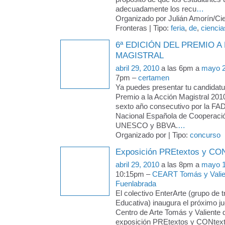
adecuadamente los recu
…
Organizado por Julián Amorín/Cie
Fronteras | Tipo:
feria
,
de
,
ciencia
6ª EDICIÓN DEL PREMIO A
MAGISTRAL
abril 29, 2010
a las 6pm a
mayo 2
7pm –
certamen
Ya puedes presentar tu candidatur
Premio a la Acción Magistral 201
sexto año consecutivo por la FAD
Nacional Española de Cooperació
UNESCO y BBVA.
…
Organizado por | Tipo:
concurso
Exposición PREtextos y CO
abril 29, 2010
a las 8pm a
mayo 1
10:15pm –
CEART Tomás y Valie
Fuenlabrada
El colectivo EnterArte (grupo de 
Educativa) inaugura el próximo j
Centro de Arte Tomás y Valiente 
exposición PREtextos y CONtext