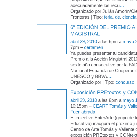
adecuadamente los recu
…
Organizado por Julián Amorín/Cie
Fronteras | Tipo:
feria
,
de
,
ciencia
6ª EDICIÓN DEL PREMIO A
MAGISTRAL
abril 29, 2010
a las 6pm a
mayo 2
7pm –
certamen
Ya puedes presentar tu candidatur
Premio a la Acción Magistral 201
sexto año consecutivo por la FAD
Nacional Española de Cooperació
UNESCO y BBVA.
…
Organizado por | Tipo:
concurso
Exposición PREtextos y CO
abril 29, 2010
a las 8pm a
mayo 1
10:15pm –
CEART Tomás y Valie
Fuenlabrada
El colectivo EnterArte (grupo de 
Educativa) inaugura el próximo j
Centro de Arte Tomás y Valiente 
exposición PREtextos y CONtext