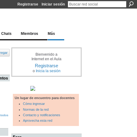
Registrarse
Iniciar sesión
l docente para una educación del siglo XXI
Chats
Miembros
Más
regar
Bienvenido a
Internet en el Aula
Registrarse
o
Inicia la sesión
ntos
Un lugar de encuentro para docentes
Cómo ingresar
Normas de la red
Contacto y notificaciones
 todos
Aprovecha esta red