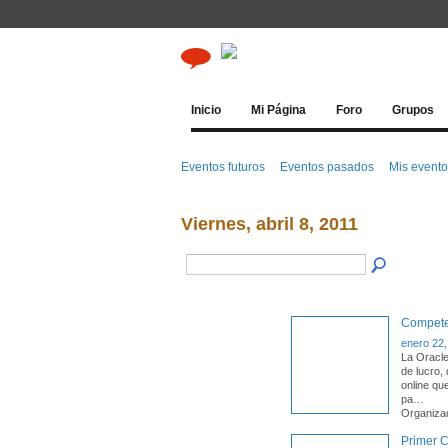
Inicio
Mi Página
Foro
Grupos
Eventos futuros
Eventos pasados
Mis event
Viernes, abril 8, 2011
Competen
enero 22,
La Oracle
de lucro,
online qu
pa
…
Organiza
Primer 