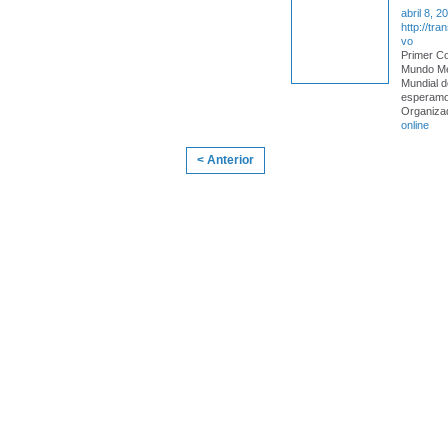
abril 8, 2
http://tr
vo
Primer Co
Mundo Mej
Mundial de
esperam
Organizad
online
< Anterior