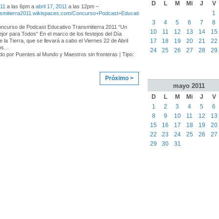
D
L
M
Mi
J
V
011
a las 6pm a
abril 17, 2011
a las 12pm –
1
ansmitierra2011.wikispaces.com/Concurso+Podcast+Educati
3
4
5
6
7
8
ncurso de Podcast Educativo Transmitierra 2011 “Un
10
11
12
13
14
15
or para Todos“ En el marco de los festejos del Día
17
18
19
20
21
22
 la Tierra, que se llevará a cabo el Viernes 22 de Abril
os
…
24
25
26
27
28
29
o por Puentes al Mundo y Maestros sin fronteras | Tipo:
Próximo >
mayo
2011
D
L
M
Mi
J
V
1
2
3
4
5
6
8
9
10
11
12
13
15
16
17
18
19
20
22
23
24
25
26
27
29
30
31