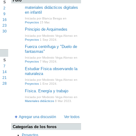
Foro
S
materiales didácticos digitales
2
en infantil
9
Iniciada por Blanca Besga en
16
Proyectos
15 Mar.
23
Principio de Arquimedes
30
Iniciada por Modesto Vega Alonso en
Proyectos
1 Sep 2024.
Fuerza centrifuga y "Duelo de
fantasmas"
Iniciada por Modesto Vega Alonso en
S
Proyectos
7 May 2024.
7
Estudiar Física observando la
14
naturaleza
21
Iniciada por Modesto Vega Alonso en
28
Proyectos
1 Ene 2024.
Física. Energía y trabajo
Iniciada por Modesto Vega Alonso en
Materiales didácticos
8 Mar 2023.
Agregar una discusión
Ver todos
Categorías de los foros
Proyectos