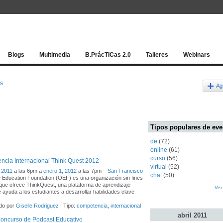
Red socia
Blogs
Multimedia
B.PrácTICas 2.0
Talleres
Webinars
os
Ag
Tipos populares de eve
de
(72)
online
(61)
curso
(56)
cia Internacional Think Quest 2012
virtual
(52)
 2011
a las 6pm a
enero 1, 2012
a las 7pm –
San Francisco
chat
(50)
 Education Foundation (OEF) es una organización sin fines
 que ofrece ThinkQuest, una plataforma de aprendizaje
Ver
e ayuda a los estudiantes a desarrollar habilidades clave
do por
Giselle Rodriguez
| Tipo:
competencia
,
internacional
abril
2011
Concurso de Podcast Educativo