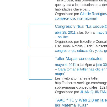
ThinkQuest, una plataforma de ap
que ayuda a los estudiantes a des
habilidades clave pa
…
Organizado por
Giselle Rodrigue
competencia
,
internacional
Congreso virtual "La Escuel@
abril 28, 2011
a las 6pm a
mayo 3
–
on line
Organizado por Excellere Consult
Esc. Ioná- Natalia Gil de Fainschte
congreso
,
de
,
educación
,
y
,
tic
,
gr
Taller Mapas conceptuales
mayo 4, 2011
a las 6pm a
julio 3
–
Oara tomar el taller haz clic en
mapa"
Les invito a tomar este taller:
http://saberes.socialgo.com/magaz
sobre-mapas-conceptuales_192.
Organizado por
JUAN QUINTAN
TAAC "TIC y Web 2.0 en la 
las MatemáTICas"