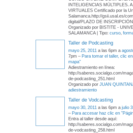
INTELIGENCIAS MÚLTIPLES. 
VIRTUALES Certificado por la Un
Salamanca.http://gsii.usal.es/co
digital/PLAZO DE INSCRIPCIÓN
Organizado por BISTITE - UNI
SALAMANCA | Tipo:
curso
,
form
Taller de Podcasting
mayo 25, 2011
a las 6pm a
agost
7pm –
Para tomar el taller, clic 
mapa"
Adiestramiento en línea:
http://saberes.socialgo.com/magaz
de-podcasting_251.html
Organizado por
JUAN QUINTAN
adiestramiento
Taller de Vodcasting
mayo 30, 2011
a las 6pm a
julio 
–
Para accesar haz clic en "Pág
Entra al taller desde aquí:
http://saberes.socialgo.com/magaz
de-vodcasting_258.html