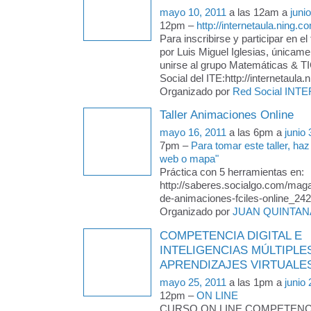
mayo 10, 2011
a las 12am a
juni
12pm –
http://internetaula.ning.
Para inscribirse y participar en el t
por Luis Miguel Iglesias, únicam
unirse al grupo Matemáticas & T
Social del ITE:http://internetaula.
Organizado por
Red Social INTE
Taller Animaciones Online
mayo 16, 2011
a las 6pm a
junio
7pm –
Para tomar este taller, haz
web o mapa"
Práctica con 5 herramientas en:
http://saberes.socialgo.com/magaz
de-animaciones-fciles-online_242
Organizado por
JUAN QUINTAN
COMPETENCIA DIGITAL E
INTELIGENCIAS MÚLTIPLE
APRENDIZAJES VIRTUALE
mayo 25, 2011
a las 1pm a
junio
12pm –
ON LINE
CURSO ON LINE COMPETENCI