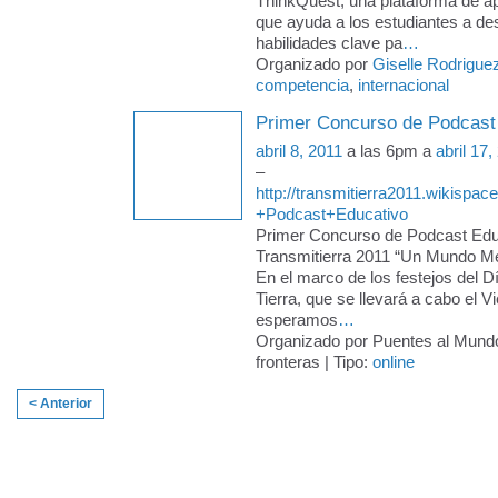
ThinkQuest, una plataforma de ap
que ayuda a los estudiantes a des
habilidades clave pa
…
Organizado por
Giselle Rodrigue
competencia
,
internacional
Primer Concurso de Podcast
abril 8, 2011
a las 6pm a
abril 17,
–
http://transmitierra2011.wikispa
+Podcast+Educativo
Primer Concurso de Podcast Edu
Transmitierra 2011 “Un Mundo Me
En el marco de los festejos del D
Tierra, que se llevará a cabo el V
esperamos
…
Organizado por Puentes al Mund
fronteras | Tipo:
online
< Anterior