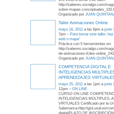
http://saberes.socialgo.com/magaz
sobre-mapas-conceptuales_192.
Organizado por
JUAN QUINTAN
Taller Animaciones Online
mayo 16, 2011
a las 6pm a
junio
7pm –
Para tomar este taller, haz
web o mapa"
Práctica con 5 herramientas en:
http://saberes.socialgo.com/magaz
de-animaciones-fciles-online_242
Organizado por
JUAN QUINTAN
COMPETENCIA DIGITAL E
INTELIGENCIAS MÚLTIPLE
APRENDIZAJES VIRTUALE
mayo 25, 2011
a las 1pm a
junio
12pm –
ON LINE
CURSO ON LINE COMPETENCI
INTELIGENCIAS MÚLTIPLES. 
VIRTUALES Certificado por la Un
Salamanca.http://gsii.usal.es/co
digital/PLAZO DE INSCRIPCIÓN