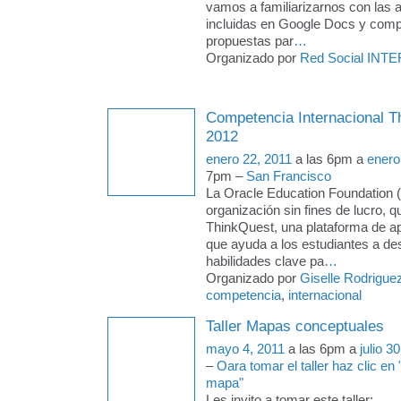
vamos a familiarizarnos con las 
incluidas en Google Docs y compa
propuestas par
…
Organizado por
Red Social INTE
Competencia Internacional T
2012
enero 22, 2011
a las 6pm a
enero
7pm –
San Francisco
La Oracle Education Foundation 
organización sin fines de lucro, q
ThinkQuest, una plataforma de ap
que ayuda a los estudiantes a des
habilidades clave pa
…
Organizado por
Giselle Rodrigue
competencia
,
internacional
Taller Mapas conceptuales
mayo 4, 2011
a las 6pm a
julio 3
–
Oara tomar el taller haz clic en
mapa"
Les invito a tomar este taller: