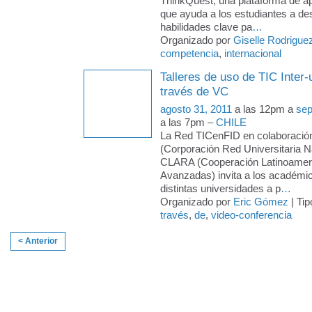
ThinkQuest, una plataforma de ap
que ayuda a los estudiantes a des
habilidades clave pa
…
Organizado por
Giselle Rodrigue
competencia
,
internacional
Talleres de uso de TIC Inter
través de VC
agosto 31, 2011
a las 12pm a
sep
a las 7pm –
CHILE
La Red TICenFID en colaboraci
(Corporación Red Universitaria Na
CLARA (Cooperación Latinoamer
Avanzadas) invita a los académic
distintas universidades a p
…
Organizado por
Eric Gómez
| Tip
través
,
de
,
video-conferencia
< Anterior