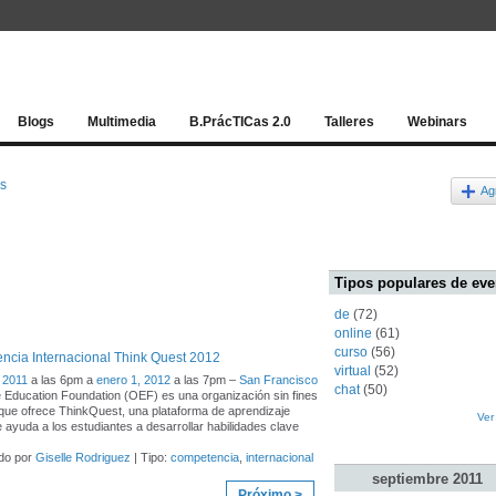
Red socia
Blogs
Multimedia
B.PrácTICas 2.0
Talleres
Webinars
os
Ag
Tipos populares de eve
de
(72)
online
(61)
curso
(56)
cia Internacional Think Quest 2012
virtual
(52)
 2011
a las 6pm a
enero 1, 2012
a las 7pm –
San Francisco
chat
(50)
 Education Foundation (OEF) es una organización sin fines
 que ofrece ThinkQuest, una plataforma de aprendizaje
Ver
e ayuda a los estudiantes a desarrollar habilidades clave
do por
Giselle Rodriguez
| Tipo:
competencia
,
internacional
septiembre
2011
Próximo >