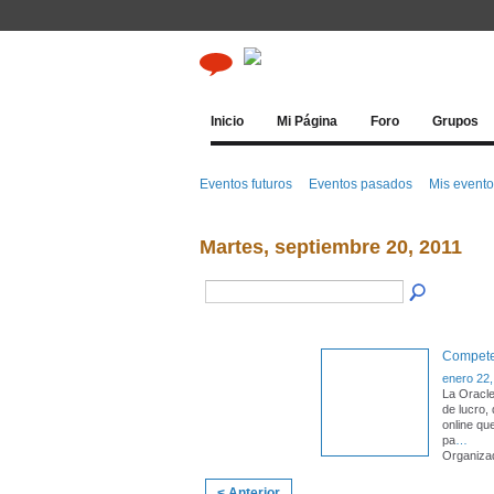
Inicio
Mi Página
Foro
Grupos
Eventos futuros
Eventos pasados
Mis event
Martes, septiembre 20, 2011
Competen
enero 22,
La Oracle
de lucro,
online qu
pa
…
Organiza
< Anterior