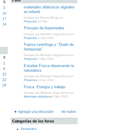
Foro
S
materiales didácticos digitales
3
en infantil
10
Iniciada por Blanca Besga en
17
Proyectos
15 Mar.
24
Principio de Arquimedes
Iniciada por Modesto Vega Alonso en
Proyectos
1 Sep 2024.
Fuerza centrifuga y "Duelo de
fantasmas"
Iniciada por Modesto Vega Alonso en
S
Proyectos
7 May 2024.
1
Estudiar Física observando la
8
naturaleza
15
Iniciada por Modesto Vega Alonso en
22
Proyectos
1 Ene 2024.
29
Física. Energía y trabajo
Iniciada por Modesto Vega Alonso en
Materiales didácticos
8 Mar 2023.
Agregar una discusión
Ver todos
Categorías de los foros
Proyectos