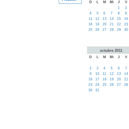
D
L
M
Mi
J
V
1
2
4
5
6
7
8
9
11
12
13
14
15
16
18
19
20
21
22
23
25
26
27
28
29
30
octubre
2011
D
L
M
Mi
J
V
2
3
4
5
6
7
9
10
11
12
13
14
16
17
18
19
20
21
23
24
25
26
27
28
30
31