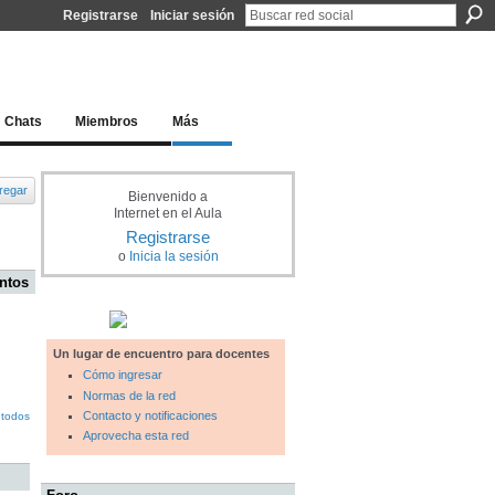
Registrarse
Iniciar sesión
l docente para una educación del siglo XXI
Chats
Miembros
Más
regar
Bienvenido a
Internet en el Aula
Registrarse
o
Inicia la sesión
ntos
Un lugar de encuentro para docentes
Cómo ingresar
Normas de la red
Contacto y notificaciones
 todos
Aprovecha esta red