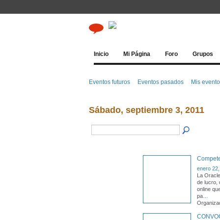
Inicio
Mi Página
Foro
Grupos
Eventos futuros
Eventos pasados
Mis event
Sábado, septiembre 3, 2011
Competen
enero 22,
La Oracle
de lucro,
online qu
pa
…
Organiza
CONVOCA