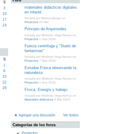
Foro
S
materiales didácticos digitales
3
en infantil
10
Iniciada por Blanca Besga en
17
Proyectos
15 Mar.
24
Principio de Arquimedes
Iniciada por Modesto Vega Alonso en
Proyectos
1 Sep 2024.
Fuerza centrifuga y "Duelo de
fantasmas"
Iniciada por Modesto Vega Alonso en
S
Proyectos
7 May 2024.
1
Estudiar Física observando la
8
naturaleza
15
Iniciada por Modesto Vega Alonso en
22
Proyectos
1 Ene 2024.
29
Física. Energía y trabajo
Iniciada por Modesto Vega Alonso en
Materiales didácticos
8 Mar 2023.
Agregar una discusión
Ver todos
Categorías de los foros
Proyectos