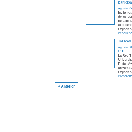
participa
agosto 22
Invitamos
de los es
pedagogía
experienc
Organiza
experienc
Talleres
agosto 31
CHILE
La Red T
Universit
Redes Ava
universid
Organiza
conferenc
< Anterior