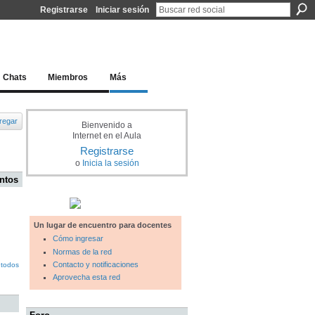
Registrarse
Iniciar sesión
l docente para una educación del siglo XXI
Chats
Miembros
Más
regar
Bienvenido a
Internet en el Aula
Registrarse
o
Inicia la sesión
ntos
Un lugar de encuentro para docentes
Cómo ingresar
Normas de la red
Contacto y notificaciones
 todos
Aprovecha esta red