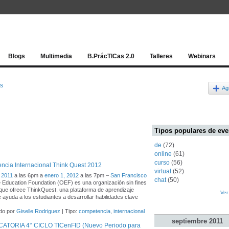
Red socia
Blogs
Multimedia
B.PrácTICas 2.0
Talleres
Webinars
os
Ag
Tipos populares de eve
de
(72)
online
(61)
curso
(56)
cia Internacional Think Quest 2012
virtual
(52)
 2011
a las 6pm a
enero 1, 2012
a las 7pm –
San Francisco
chat
(50)
 Education Foundation (OEF) es una organización sin fines
 que ofrece ThinkQuest, una plataforma de aprendizaje
Ver
e ayuda a los estudiantes a desarrollar habilidades clave
do por
Giselle Rodriguez
| Tipo:
competencia
,
internacional
septiembre
2011
TORIA 4° CICLO TICenFID (Nuevo Periodo para