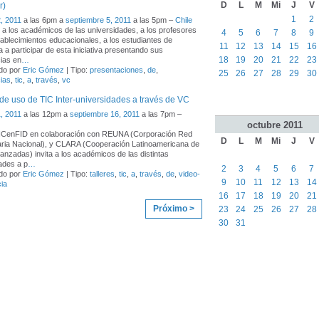
D
L
M
Mi
J
V
r)
1
2
, 2011
a las 6pm a
septiembre 5, 2011
a las 5pm –
Chile
 a los académicos de las universidades, a los profesores
4
5
6
7
8
9
tablecimientos educacionales, a los estudiantes de
11
12
13
14
15
16
 a participar de esta iniciativa presentando sus
18
19
20
21
22
23
ias en
…
do por
Eric Gómez
| Tipo:
presentaciones
,
de
,
25
26
27
28
29
30
ias
,
tic
,
a
,
través
,
vc
 de uso de TIC Inter-universidades a través de VC
, 2011
a las 12pm a
septiembre 16, 2011
a las 7pm –
octubre
2011
ICenFID en colaboración con REUNA (Corporación Red
D
L
M
Mi
J
V
aria Nacional), y CLARA (Cooperación Latinoamericana de
nzadas) invita a los académicos de las distintas
ades a p
…
2
3
4
5
6
7
do por
Eric Gómez
| Tipo:
talleres
,
tic
,
a
,
través
,
de
,
video-
9
10
11
12
13
14
ia
16
17
18
19
20
21
Próximo >
23
24
25
26
27
28
30
31